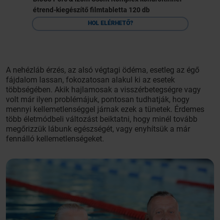
étrend-kiegészítő filmtabletta 120 db
HOL ELÉRHETŐ?
A nehézláb érzés, az alsó végtagi ödéma, esetleg az égő
fájdalom lassan, fokozatosan alakul ki az esetek
többségében. Akik hajlamosak a visszérbetegségre vagy
volt már ilyen problémájuk, pontosan tudhatják, hogy
mennyi kellemetlenséggel járnak ezek a tünetek. Érdemes
több életmódbeli változást beiktatni, hogy minél tovább
megőrizzük lábunk egészségét, vagy enyhítsük a már
fennálló kellemetlenségeket.