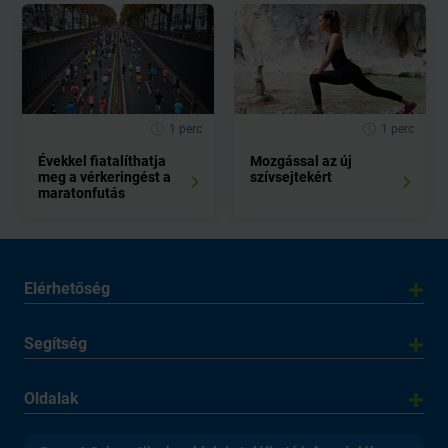
1 perc
1 perc
Évekkel fiatalíthatja
Mozgással az új
meg a vérkeringést a
szívsejtekért
maratonfutás
Elérhetőség
Segítség
Oldalak