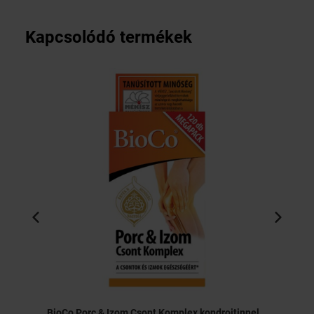
Kapcsolódó termékek
BioCo Porc & Izom Csont Komplex kondroitinnel