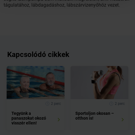
tágulatához, lábdagadáshoz, lábszárvizenyőhöz vezet.
Kapcsolódó cikkek
2 perc
2 perc
Tegyünk a
Sportoljon okosan –
panaszokat okozó
otthon is!
visszér ellen!