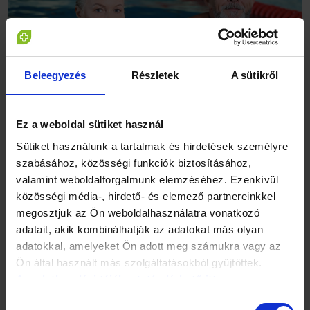
Beleegyezés
Részletek
A sütikről
Ez a weboldal sütiket használ
Egy kis odafigyelés is sokat számít!
Sütiket használunk a tartalmak és hirdetések személyre
szabásához, közösségi funkciók biztosításához,
Ha visszeres problémáink vannak és megtehetjük, érdemes
valamint weboldalforgalmunk elemzéséhez. Ezenkívül
olyan foglalkozást választani, ami megenged egy kis sétát
közösségi média-, hirdető- és elemező partnereinkkel
munka közben, és fizikailag sem megterhelő. Ha irodai
megosztjuk az Ön weboldalhasználatra vonatkozó
munkát végzünk, mozgassuk át a lábainkat óránként az
adatait, akik kombinálhatják az adatokat más olyan
asztal alatt, ha pedig sokat kell egyhelyben állnunk,
végezzünk pár guggolást vagy hintázzunk a testünkkel
adatokkal, amelyeket Ön adott meg számukra vagy az
előre-hátra. Már ezzel a kis odafigyeléssel sokat tehetünk
Ön által használt más szolgáltatásokból gyűjtöttek.
azért, hogy a munkából hazaérve ne érezzünk fájdalmat,
Az adatkezelési tájékoztató elérhető itt.
zsibbadást és elkerüljük vagy enyhítsük a panaszokat.
Hozzájárulás