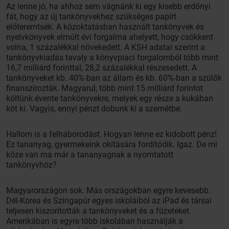
Az lenne jó, ha ahhoz sem vágnánk ki egy kisebb erdőnyi
fát, hogy az új tankönyvekhez szükséges papírt
előteremtsék. A közoktatásban használt tankönyvek és
nyelvkönyvek elmúlt évi forgalma ahelyett, hogy csökkent
volna, 1 százalékkal növekedett. A KSH adatai szerint a
tankönyvkiadás tavaly a könyvpiaci forgalomból több mint
16,7 milliárd forinttal, 28,2 százalékkal részesedett. A
tankönyveket kb. 40%-ban az állam és kb. 60%-ban a szülők
finanszírozták. Magyarul, több mint 15 milliárd forintot
költünk évente tankönyvekre, melyek egy része a kukában
köt ki. Vagyis, ennyi pénzt dobunk ki a szemétbe.
Hallom is a felháborodást. Hogyan lenne ez kidobott pénz!
Ez tananyag, gyermekeink okítására fordítódik. Igaz. De mi
köze van ma már a tananyagnak a nyomtatott
tankönyvhöz?
Magyarországon sok. Más országokban egyre kevesebb.
Dél-Korea és Szingapúr egyes iskoláiból az iPad és társai
teljesen kiszorították a tankönyveket és a füzeteket.
Amerikában is egyre több iskolában használják a