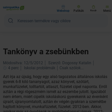
Webshop
Patikák
Kosár
Menü
Tankönyv a zsebünkben
Módosítva: 12/5/2012
Szerző: Dogossy Katalin
4 perc
Iskolai problémák
Csak szólok...
Azt írja az újság, hogy egy alsó tagozatos általános iskolás
gyerek 6-8 kiló tananyagot, azaz könyvet, szótárt,
munkafüzetet, tolltartót, atlaszt, füzetet cipel naponta. Erről
aztán a régi rögeszmém ismét az eszembe jutott. Igazából
nem értem, miért cipelik iskoláskorú gyerekeink az évenként
újraírt, újranyomtatott, aztán év végén gyakran a szemétbe
hajított könyvet, munkafüzetet, füzetet. 2012-ben. Akkor,
amikor már az óvodások is mobiltelefonnal járnak. 2012-