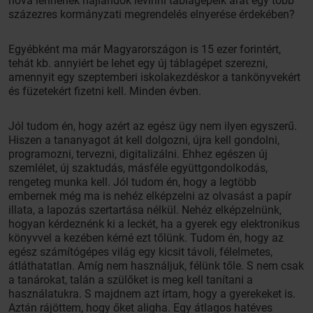
hová lennének hajlandók levinni táblagépeik árát egy több
százezres kormányzati megrendelés elnyerése érdekében?
Egyébként ma már Magyarországon is 15 ezer forintért,
tehát kb. annyiért be lehet egy új táblagépet szerezni,
amennyit egy szeptemberi iskolakezdéskor a tankönyvekért
és füzetekért fizetni kell. Minden évben.
Jól tudom én, hogy azért az egész ügy nem ilyen egyszerű.
Hiszen a tananyagot át kell dolgozni, újra kell gondolni,
programozni, tervezni, digitalizálni. Ehhez egészen új
szemlélet, új szaktudás, másféle együttgondolkodás,
rengeteg munka kell. Jól tudom én, hogy a legtöbb
embernek még ma is nehéz elképzelni az olvasást a papír
illata, a lapozás szertartása nélkül. Nehéz elképzelnünk,
hogyan kérdeznénk ki a leckét, ha a gyerek egy elektronikus
könyvvel a kezében kérné ezt tőlünk. Tudom én, hogy az
egész számítógépes világ egy kicsit távoli, félelmetes,
átláthatatlan. Amíg nem használjuk, félünk tőle. S nem csak
a tanárokat, talán a szülőket is meg kell tanítani a
használatukra. S majdnem azt írtam, hogy a gyerekeket is.
Aztán rájöttem, hogy őket aligha. Egy átlagos hatéves