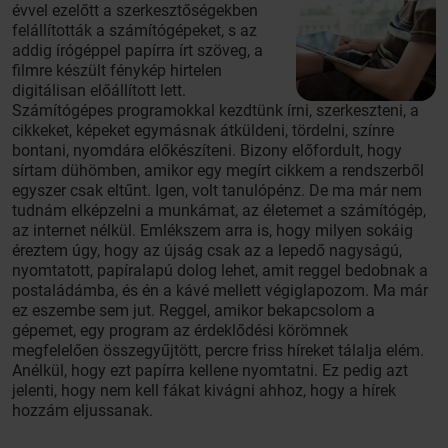
évvel ezelőtt a szerkesztőségekben
felállították a számítógépeket, s az
addig írógéppel papírra írt szöveg, a
filmre készült fénykép hirtelen
digitálisan előállított lett.
Számítógépes programokkal kezdtünk írni, szerkeszteni, a
cikkeket, képeket egymásnak átküldeni, tördelni, színre
bontani, nyomdára előkészíteni. Bizony előfordult, hogy
sírtam dühömben, amikor egy megírt cikkem a rendszerből
egyszer csak eltűnt. Igen, volt tanulópénz. De ma már nem
tudnám elképzelni a munkámat, az életemet a számítógép,
az internet nélkül. Emlékszem arra is, hogy milyen sokáig
éreztem úgy, hogy az újság csak az a lepedő nagyságú,
nyomtatott, papíralapú dolog lehet, amit reggel bedobnak a
postaládámba, és én a kávé mellett végiglapozom. Ma már
ez eszembe sem jut. Reggel, amikor bekapcsolom a
gépemet, egy program az érdeklődési körömnek
megfelelően összegyűjtött, percre friss híreket tálalja elém.
Anélkül, hogy ezt papírra kellene nyomtatni. Ez pedig azt
jelenti, hogy nem kell fákat kivágni ahhoz, hogy a hírek
hozzám eljussanak.