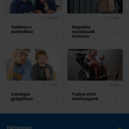
4 perc
3 perc
Tankönyv a
Magunkra
zsebünkben
maradásunk
története
1 perc
3 perc
A dadogás
Foglyul ejtett
gyógyítható
lehetőségeink
Elérhetőség