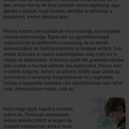
ben, amikor két és fél éves unokám simán bepötyögi apja
gépébe a jelszót, majd kikeresi, elindítja és lefuttatja a
programot, amivel játszani akar.
Persze, tudom, sok családnak nincs mobilja, számítógépe,
internet-elérhetősége. Éppen ezt az egyenlőtlenséget
számolná fel az elektronikus tananyag, és az ennek
elolvasásához és feldolgozásához szükséges eszköz. Sok
ember számára az egész számítógépes világ még ma is
idegen és elérhetetlen. Pontosan ezért kell gyerekeik kezébe
adni ezeket a ma már elérhető árú eszközöket. Persze nem
a szülők dolga ez, hanem az államé. Előbb vagy utóbb az
információ, a tananyag elsajátításának és a legkisebb
faluba, a legapróbb iskolába való eljuttatásának nem lehet
más, demokratikus módja, csak ez.
Nem megy egyik napról a másikra,
tudom én. Pontosan emlékszem,
milyen rémület töltött el engem és
újságíró kollégáimat, amikor húsz