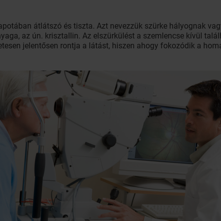
apotában átlátszó és tiszta. Azt nevezzük szürke hályognak va
yaga, az ún. krisztallin. Az elszürkülést a szemlencse kívül tal
esen jelentősen rontja a látást, hiszen ahogy fokozódik a hom