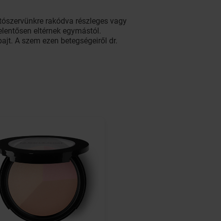
átószervünkre rakódva részleges vagy
jelentősen eltérnek egymástól.
jt. A szem ezen betegségeiről dr.