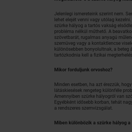
Jelenlegi ismereteink szerint nem. 
lehet elejét venni vagy utólag kezelni
szürke hályog a tartós vakság elsődle
probléma nélkül műthető. A beavatkozá
szövetbarát, rugalmas anyagú műlenc
szemüveg vagy a kontaktlencse visel
különösebben bonyolultnak, a beteg á
tartózkodnia kell a fizikai megterhelés
Mikor forduljunk orvoshoz?
Minden esetben, ha azt érezzük, hog
látáskiesések rengeteg különféle pr
Amennyiben szürke hályogról van szó
Egyébként idősebb korban, tehát nagyj
a rendszeres szemvizsgálat.
Miben különbözik a szürke hályog a 