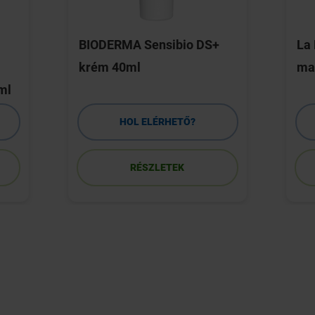
BIODERMA Sensibio DS+
La 
krém 40ml
mat
ml
HOL ELÉRHETŐ?
RÉSZLETEK