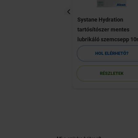
 Intensive
Systane Hydration
sepp 10ml
tartósítószer mentes
lubrikáló szemcsepp 10
HOL ELÉRHETŐ?
HOL ELÉRHETŐ?
RÉSZLETEK
RÉSZLETEK