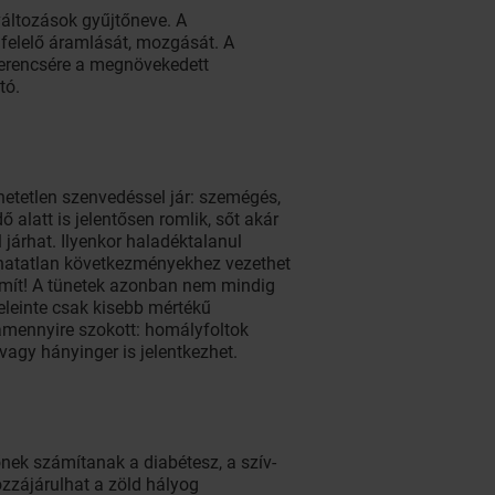
áltozások gyűjtőneve. A
felelő áramlását, mozgását. A
szerencsére a megnövekedett
tó.
hetetlen szenvedéssel jár: szemégés,
 alatt is jelentősen romlik, sőt akár
 járhat. Ilyenkor haladéktalanul
íthatatlan következményekhez vezethet
ámít! A tünetek azonban nem mindig
eleinte csak kisebb mértékű
 amennyire szokott: homályfoltok
vagy hányinger is jelentkezhet.
őnek számítanak a diabétesz, a szív-
zzájárulhat a zöld hályog