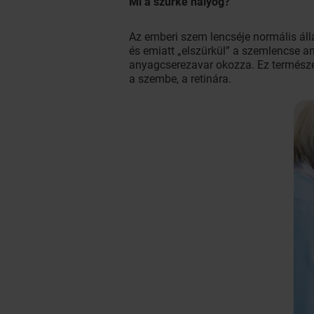
Mi a szürke hályog?
Az emberi szem lencséje normális áll
és emiatt „elszürkül” a szemlencse an
anyagcserezavar okozza. Ez természet
a szembe, a retinára.