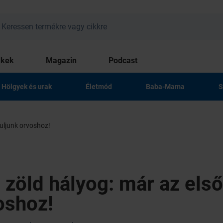
kkek
Magazin
Podcast
Hölgyek és urak
Életmód
Baba-Mama
S
duljunk orvoshoz!
 zöld hályog: már az első
oshoz!