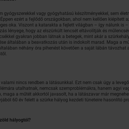
Sem gyógyszerekkel vagy gyógyhatású készítményekkel, sem élet
. Éppen ezért a fejlődő országokban, ahol nem kellően kiépített 
ges oka. Viszont a katarakta a fejlett világban – így nálunk is
s lényege, hogy az elszürkült lencsét eltávolítják és műlencséve
sékkel gyakran jobban látnak a betegek, mint akár a szürkehál
ése általában a beavatkozás után is indokolt marad. Maga a m
ltalában néhány óra pihenést követően a saját lábán távozhat a
től.
y valami nincs rendben a látásunkkal. Ezt nem csak úgy a leve
oblémára utalhatnak, nemcsak szemproblémákra, hanem agyi vagy
, maga a műtét akkortól javasolt, ha a látászavar már megnehe
ából 60 év felett a szürke hályog kezdeti tüneteire hasonlító p
zöld hályogtól?