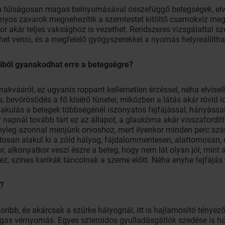
m túlságosan magas belnyomásával összefüggő betegségek, elv
yos zavarok megnehezítik a szemtestet kitöltő csarnokvíz meg
r akár teljes vaksághoz is vezethet. Rendszeres vizsgálattal 
het venni, és a megfelelő gyógyszerekkel a nyomás helyreállítha
ből gyanakodhat erre a betegségre?
akvásról, ez ugyanis roppant kellemetlen érzéssel, néha elvisel
bevörösödés a fő kísérő tünetei, miközben a látás akár rövid idő
ialakulás a betegek többségénél iszonyatos fejfájással, hányással
gy napnál tovább tart ez az állapot, a glaukóma akár visszaford
ényleg azonnal menjünk orvoshoz, mert ilyenkor minden perc sz
atosan alakul ki a zöld hályog, fájdalommentesen, alattomosan, 
r, alkonyatkor veszi észre a beteg, hogy nem lát olyan jól, mint
z, színes karikák táncolnak a szeme előtt. Néha enyhe fejfájás 
t?
oribb, és akárcsak a szürke hályognál, itt is hajlamosító tényez
gas vérnyomás. Egyes szteroidos gyulladásgátlók szedése is ho