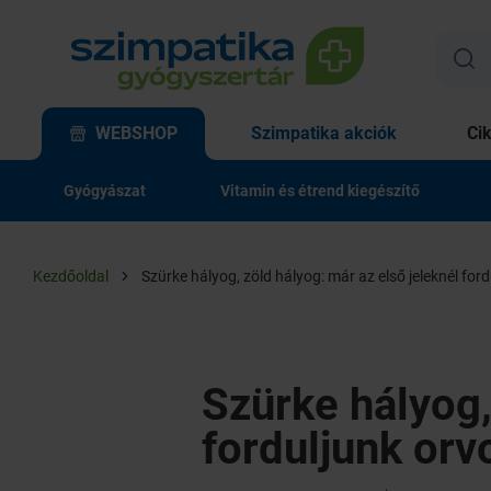
WEBSHOP
Szimpatika akciók
Ci
Gyógyászat
Vitamin és étrend kiegészítő
Kezdőoldal
Szürke hályog, zöld hályog: már az első jeleknél for
Szürke hályog,
forduljunk orv