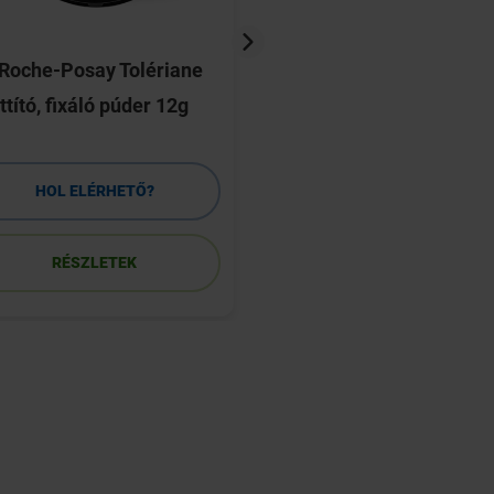
Roche-Posay Tolériane
Iridina Due oldatos
tító, fixáló púder 12g
szemcsepp 10ml
HOL ELÉRHETŐ?
HOL ELÉRHETŐ
RÉSZLETEK
RÉSZLETEK