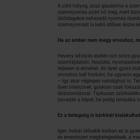
A zöld hályog, azaz glaukóma a sze
szemnyomás azért nő meg, mert bizon
látóidegekre nehezedő nyomás ilyenko
szemnyomást is kellő időben észre le
Ha az ember nem megy orvoshoz, mi
Heveny lefolyás esetén szó sincs gyan
szemfájdalom, feszülés, nyomásérzés, 
teljesen is elmehet. Az ilyen gyors k
orvoshoz kell fordulni, ha ugyanis e
– így akár végleges vaksághoz is. T
ilyen intenzívek: gyakran csak fokoz
látásromlással. Tipikusan szürkületko
zavarják a képet, ha pedig lámpába né
Ez a betegség is bárkinél kialakulha
Igen, habár idősebb korban ez is gyak
és érrendszeri megbetegedések, a ma