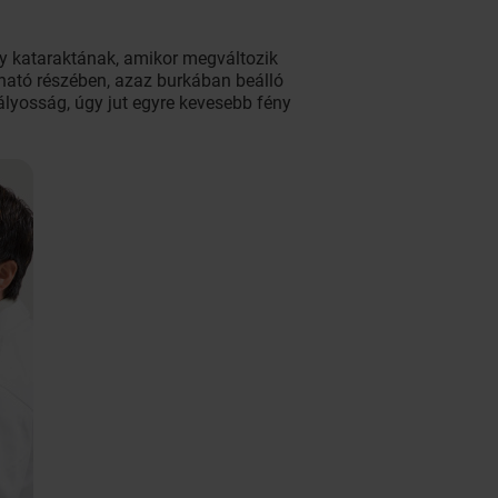
gy kataraktának, amikor megváltozik
álható részében, azaz burkában beálló
ályosság, úgy jut egyre kevesebb fény