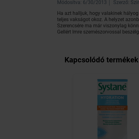
Módosítva: 6/30/2013
Szerző: Sz
Ha azt halljuk, hogy valakinek hályo
teljes vakságot okoz. A helyzet azonb
Szerencsére ma már viszonylag könnye
Gellért Imre szemészorvossal beszélg
Kapcsolódó termékek