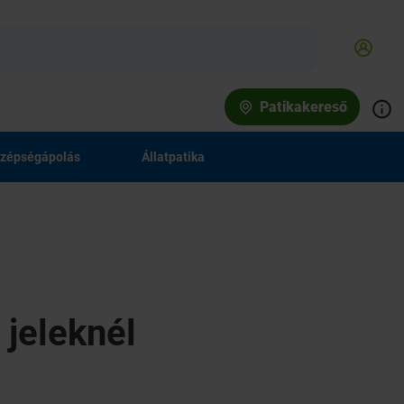
Patikakereső
zépségápolás
Állatpatika
 jeleknél