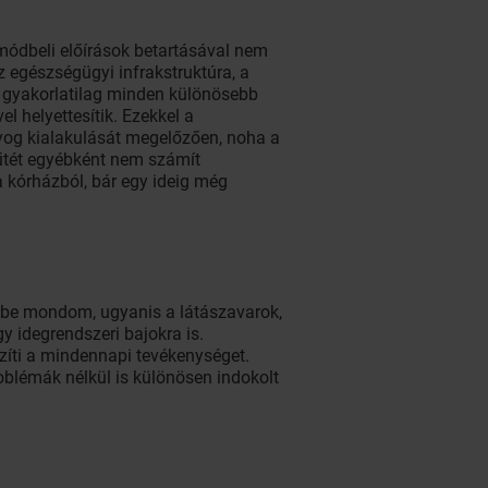
módbeli előírások betartásával nem
az egészségügyi infrakstruktúra, a
 – gyakorlatilag minden különösebb
l helyettesítik. Ezekkel a
yog kialakulását megelőzően, noha a
űtét egyébként nem számít
 kórházból, bár egy ideig még
gőbe mondom, ugyanis a látászavarok,
 idegrendszeri bajokra is.
zíti a mindennapi tevékenységet.
roblémák nélkül is különösen indokolt