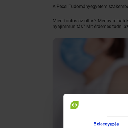
A Pécsi Tudományegyetem szakemberei
Miért fontos az oltás? Mennyire haté
nyájimmunitás? Mit érdemes tudni az
Beleegyezés