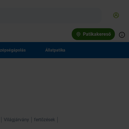
Patikakereső
zépségápolás
Állatpatika
Világjárvány
fertőzések