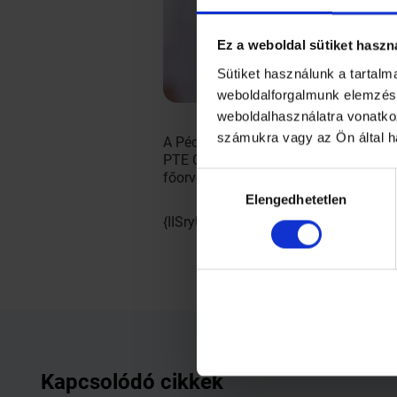
Ez a weboldal sütiket haszn
Sütiket használunk a tartal
weboldalforgalmunk elemzésé
weboldalhasználatra vonatko
számukra vagy az Ön által h
A Pécsi Tudományegyetem szakemberei,
PTE Operatív Stáb vezetője, Dr. Péterf
főorvosa beszéltek a témáról és a neg
Hozzájárulás
Elengedhetetlen
kiválasztása
{IISryU1Py3Y}
Kapcsolódó cikkek