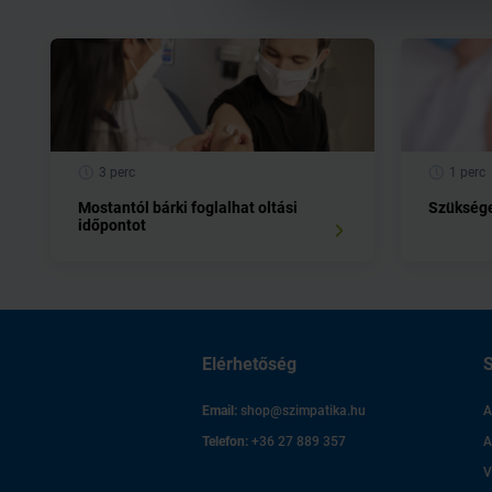
3 perc
1 perc
Mostantól bárki foglalhat oltási
Szüksége
időpontot
Elérhetőség
S
Email:
shop@szimpatika.hu
A
Telefon:
+36 27 889 357
A
V