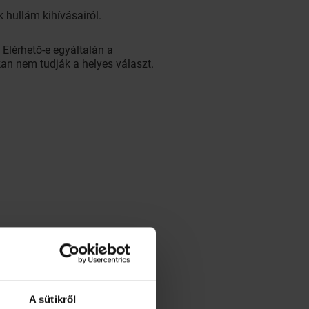
hullám kihívásairól.
Elérhető-e egyáltalán a
an nem tudják a helyes választ.
A sütikről