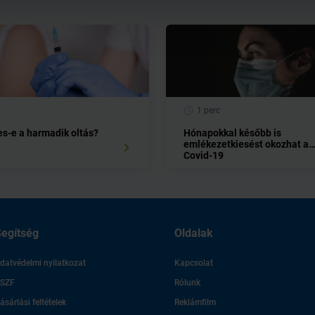
1 perc
s-e a harmadik oltás?
Hónapokkal később is
emlékezetkiesést okozhat a
Covid-19
egítség
Oldalak
datvédelmi nyilatkozat
Kapcsolat
SZF
Rólunk
ásárlási feltételek
Reklámfilm