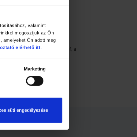
tosításához, valamint
einkkel megosztjuk az Ön
l, amelyeket Ön adott meg
oztató elérhető itt.
etője, Prof. Dr. Betlehem József, a
ntal, a Klinikai Központ vezető
Marketing
es süti engedélyezése