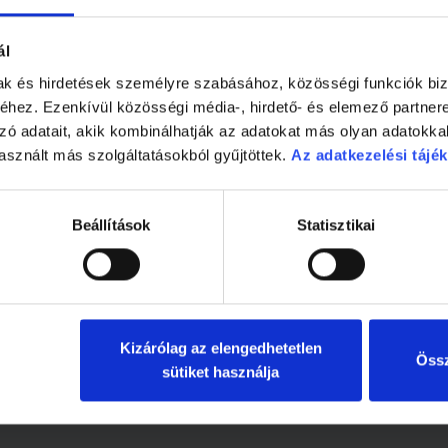
ál
mak és hirdetések személyre szabásához, közösségi funkciók biz
hez. Ezenkívül közösségi média-, hirdető- és elemező partner
zó adatait, akik kombinálhatják az adatokat más olyan adatokka
asznált más szolgáltatásokból gyűjtöttek.
Az adatkezelési tájék
 Prof. Dr. Jakab Ferenc, a Virológiai Nemzeti Laboratórium vez
i Zoltán, a PTE KK Infektológiai Osztály vezetője és Dr. Tibold A
yedik hullám kihívásairól:
Beállítások
Statisztikai
Kizárólag az elengedhetetlen
Össz
sütiket használja