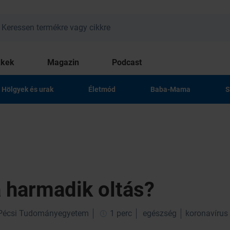
kkek
Magazin
Podcast
Hölgyek és urak
Életmód
Baba-Mama
S
 harmadik oltás?
 Pécsi Tudományegyetem
1 perc
egészség
koronavírus