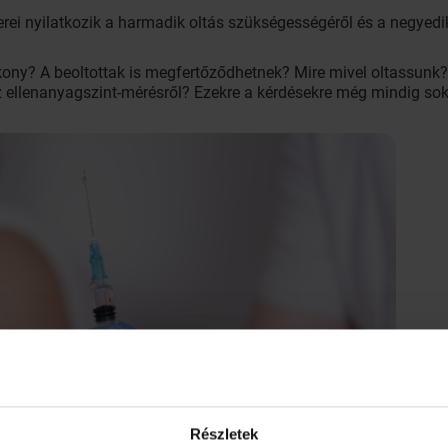
 nyilatkozik a harmadik oltás szükségességéről és a negyedik 
kony? A beoltottak is megfertőződhetnek? Mire mivel oltassunk? 
 ellenanyagszint-mérésről? Ezekre a kérdésekre még mindig sok
Részletek