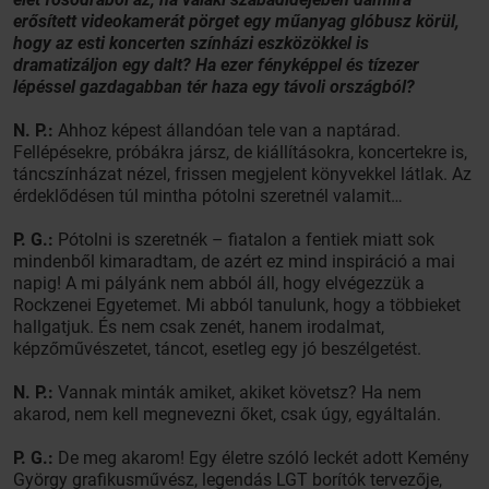
erősített videokamerát pörget egy műanyag glóbusz körül,
hogy az esti koncerten színházi eszközökkel is
dramatizáljon egy dalt? Ha ezer fényképpel és tízezer
lépéssel gazdagabban tér haza egy távoli országból?
N. P.:
Ahhoz képest állandóan tele van a naptárad.
Fellépésekre, próbákra jársz, de kiállításokra, koncertekre is,
táncszínházat nézel, frissen megjelent könyvekkel látlak. Az
érdeklődésen túl mintha pótolni szeretnél valamit…
P. G.:
Pótolni is szeretnék – fiatalon a fentiek miatt sok
mindenből kimaradtam, de azért ez mind inspiráció a mai
napig! A mi pályánk nem abból áll, hogy elvégezzük a
Rockzenei Egyetemet. Mi abból tanulunk, hogy a többieket
hallgatjuk. És nem csak zenét, hanem irodalmat,
képzőművészetet, táncot, esetleg egy jó beszélgetést.
N. P.:
Vannak minták amiket, akiket követsz? Ha nem
akarod, nem kell megnevezni őket, csak úgy, egyáltalán.
P. G.:
De meg akarom! Egy életre szóló leckét adott Kemény
György grafikusművész, legendás LGT borítók tervezője,