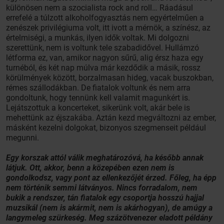
különösen nem a szocialista rock and roll… Ráadásul
errefelé a túlzott alkoholfogyasztás nem egyértelműen a
zenészek privilégiuma volt, itt ivott a mérnök, a színész, az
értelmiségi, a munkás, ilyen idők voltak. Mi dolgozni
szerettünk, nem is voltunk tele szabadidővel. Hullámzó
létforma ez, van, amikor nagyon sűrű, alig érsz haza egy
turnéból, és két nap múlva már kezdődik a másik, rossz
körülmények között, borzalmasan hideg, vacak buszokban,
rémes szállodákban. De fiatalok voltunk és nem arra
gondoltunk, hogy tennünk kell valamit magunkért is.
Lejátszottuk a koncerteket, sikerünk volt, akár bele is
mehettünk az éjszakába. Aztán kezd megváltozni az ember,
másként kezelni dolgokat, bizonyos szegmenseit például
megunni.
Egy korszak attól válik meghatározóvá, ha később annak
látjuk. Ott, akkor, benn a közepében ezen nem is
gondolkodsz, vagy pont az ellenkezőjét érzed. Főleg, ha épp
nem történik semmi látványos. Nincs forradalom, nem
bukik a rendszer, tán fiatalok egy csoportja hosszú hajjal
muzsikál (nem is akármit, nem is akárhogyan), de amúgy a
langymeleg szürkeség. Meg százötvenezer eladott példány