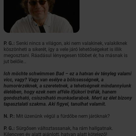
P. G.:
Senki nincs a világon, aki nem valakinek, valakiknek
köszönheti a sikerét, így a vele járó lehetőségeket is illik
megosztani. Ráadásul lényegesen többet ér, ha másnak is
jut belőle…
Ich möchte schwimmen Bad – ez a hatvan év tényleg valami
vicc, vagy? Vagy van esélye a bölcsességnek, a
humorérzéknek, a szeretetnek, a tehetségnek mindannyiunk
életében, hogy ezek nem afféle ifjúkori tréfák, hanem
gondozható, csiszolható munkadarabok. Mert az élet bizony
tapasztalati szakma. Aki figyel, tanulhat valamit.
N. P.:
Mit üzenünk végül a fürdőbe nem járóknak?
P. G.:
Sürgősen változtassanak, ha rám hallgatnak.
Kilencven év alatt ajánlott, hatvan alatt kötelező!