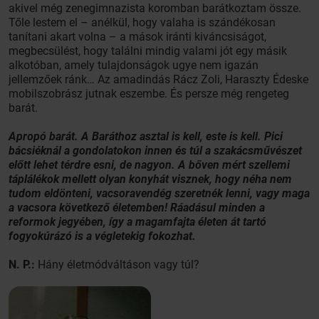
akivel még zenegimnazista koromban barátkoztam össze.
Tőle lestem el – anélkül, hogy valaha is szándékosan
tanítani akart volna – a mások iránti kiváncsiságot,
megbecsülést, hogy találni mindig valami jót egy másik
alkotóban, amely tulajdonságok ugye nem igazán
jellemzőek ránk… Az amadindás Rácz Zoli, Haraszty Édeske
mobilszobrász jutnak eszembe. És persze még rengeteg
barát.
Apropó barát. A Baráthoz asztal is kell, este is kell. Pici
bácsiéknál a gondolatokon innen és túl a szakácsművészet
előtt lehet térdre esni, de nagyon. A bőven mért szellemi
táplálékok mellett olyan konyhát visznek, hogy néha nem
tudom eldönteni, vacsoravendég szeretnék lenni, vagy maga
a vacsora következő életemben! Ráadásul minden a
reformok jegyében, így a magamfajta életen át tartó
fogyokúrázó is a végletekig fokozhat.
N. P.:
Hány életmódváltáson vagy túl?