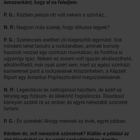
lemezenként, hogy el ne feledjem.
P. G.:
Közben persze ott volt nekem a színház…
N. P.:
Nagyon más szerep, hogy stílusos legyek?
P. G.:
Szerencsés esetben jól kiegészítik egymást. Sok
mindent lehet tanulni a rockzenében, aminek komoly
hasznát veszed egy színházi munkában, és fordítva is
ugyanígy igaz. Nekem ez sosem volt igazán elválasztható,
elkülöníthető, már csak azért sem, mert az egész színházi
karrieremet pont a rockzenének köszönhetem, a Képzelt
Riport egy Amerikai Popfesztiválról megszületésének.
N. P.:
Legendával és csillogással kezdtem, de azért ez
tényleg egy fizikum- és lélekörlő foglalkozás. Ráadásul
könnyen szokik rá az ember, és egyre nehezebb szünetet
tartani.
P. G.:
Én szeretek! Ahogy mennek az évek, egyre jobban.
Kérdem én, mit nevezünk szünetnek? Kiállás-e például az
élet fősodrából az, ha valaki szabadidejében damilra