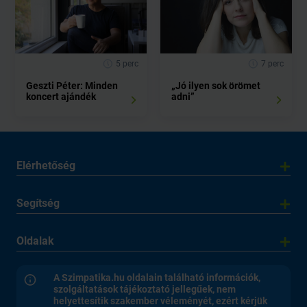
5 perc
7 perc
Geszti Péter: Minden
„Jó ilyen sok örömet
koncert ajándék
adni”
Elérhetőség
Segítség
Oldalak
A Szimpatika.hu oldalain található információk,
szolgáltatások tájékoztató jellegűek, nem
helyettesítik szakember véleményét, ezért kérjük