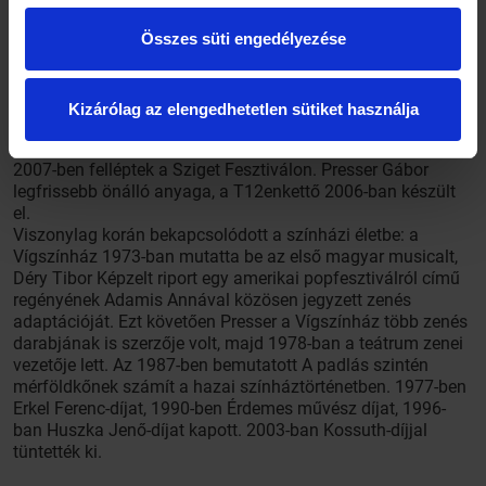
meghatározó figurája lett. Az LGT nemcsak
Összes süti engedélyezése
Magyarországon, hanem külföldön is komoly sikereket
aratott.
1982-ben jelent meg első szólólemeze, az Electromantic. Az
évek során olyan művészeknek írt dalokat, mint Zorán,
Kizárólag az elengedhetetlen sütiket használja
Demjén Ferenc, Kern András, Zalatnay Sarolta vagy Kovács
Kati. Az LGT utolsó albuma 2002-ben került a boltokba, de
2007-ben felléptek a Sziget Fesztiválon. Presser Gábor
legfrissebb önálló anyaga, a T12enkettő 2006-ban készült
el.
Viszonylag korán bekapcsolódott a színházi életbe: a
Vígszínház 1973-ban mutatta be az első magyar musicalt,
Déry Tibor Képzelt riport egy amerikai popfesztiválról című
regényének Adamis Annával közösen jegyzett zenés
adaptációját. Ezt követően Presser a Vígszínház több zenés
darabjának is szerzője volt, majd 1978-ban a teátrum zenei
vezetője lett. Az 1987-ben bemutatott A padlás szintén
mérföldkőnek számít a hazai színháztörténetben. 1977-ben
Erkel Ferenc-díjat, 1990-ben Érdemes művész díjat, 1996-
ban Huszka Jenő-díjat kapott. 2003-ban Kossuth-díjjal
tüntették ki.