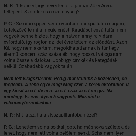
N. P.:
1 koncert, így nevezted el a január 24-ei Aréna-
fellépést. Szándékos a szerénység?
P. G.:
Semmiképpen sem kívántam ünnepeltetni magam,
kötelezővé tenni a megjelenést. Ráadásul egyáltalán nem
vagyok benne biztos, hogy a hatvan annyira vidám
évforduló, így rögtön az idei évre tettem az előadást. Azon
túl, hogy nem akartam, megoldhatatlannak is tűnt egy
életmű koncert, száz százalék, hogy rosszul válogattam
volna össze a dalokat. Jobb így címkék és kategóriák
nélkül. Szabadabb vagyok talán.
Nem lett világsztárunk. Pedig már voltunk a közelében, de
mégsem. A fene egye meg! Még ezen a kerek évfordulón is
egy kicsit azért, de nem azért, csak azért mégis. Na
mindegy. Ez van, ilyenek vagyunk. Mármint a
véleményformálásban.
N. P.:
Mit látsz, ha a visszapillantóba nézel?
P. G.:
Lehettem volna sokkal jobb, ha máshova születek, és
lehet, hogy nem lett volna belőlem senki. Soha nem ilyen