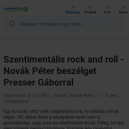
Webshop
Patikák
Kosár
Menü
Szentimentális rock and roll -
Novák Péter beszélget
Presser Gáborral
Módosítva: 3/1/2009
Szerző: Novák Péter
5 perc
Címlapsztori
Egy korszak attól válik meghatározóvá, ha később annak
látjuk. Ott, akkor, benn a közepében ezen nem is
gondolkodsz, vagy pont az ellenkezőjét érzed. Főleg, ha épp
nem történik semmi látványos. Fiatalok egy csoportja