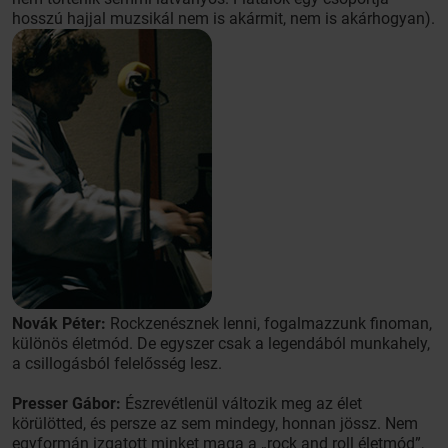
hosszú hajjal muzsikál nem is akármit, nem is akárhogyan).
Novák Péter:
Rockzenésznek lenni, fogalmazzunk finoman,
különös életmód. De egyszer csak a legendából munkahely,
a csillogásból felelősség lesz.
Presser Gábor:
Észrevétlenül változik meg az élet
körülötted, és persze az sem mindegy, honnan jössz. Nem
egyformán izgatott minket maga a „rock and roll életmód”,