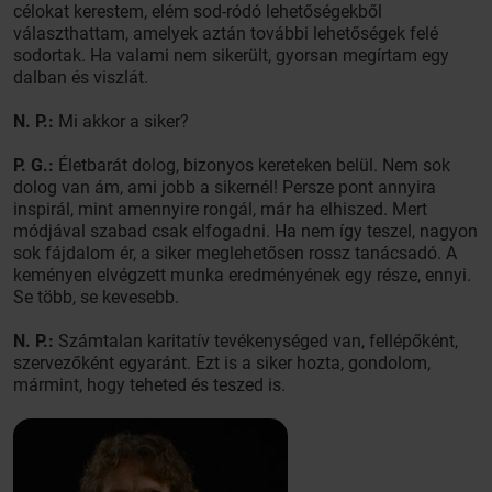
célokat kerestem, elém sod-ródó lehetőségekből
választhattam, amelyek aztán további lehetőségek felé
sodortak. Ha valami nem sikerült, gyorsan megírtam egy
dalban és viszlát.
N. P.:
Mi akkor a siker?
P. G.:
Életbarát dolog, bizonyos kereteken belül. Nem sok
dolog van ám, ami jobb a sikernél! Persze pont annyira
inspirál, mint amennyire rongál, már ha elhiszed. Mert
módjával szabad csak elfogadni. Ha nem így teszel, nagyon
sok fájdalom ér, a siker meglehetősen rossz tanácsadó. A
keményen elvégzett munka eredményének egy része, ennyi.
Se több, se kevesebb.
N. P.:
Számtalan karitatív tevékenységed van, fellépőként,
szervezőként egyaránt. Ezt is a siker hozta, gondolom,
mármint, hogy teheted és teszed is.