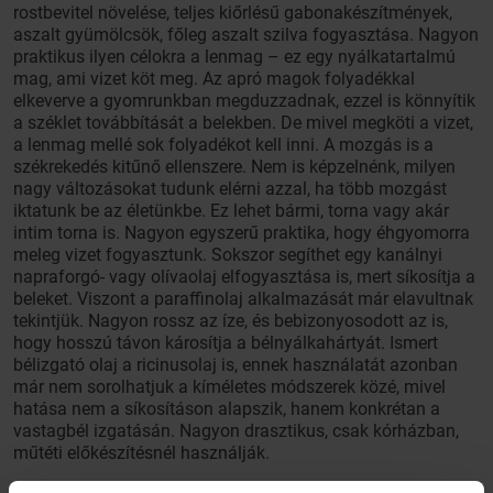
rostbevitel növelése, teljes kiőrlésű gabonakészítmények,
aszalt gyümölcsök, főleg aszalt szilva fogyasztása. Nagyon
praktikus ilyen célokra a lenmag – ez egy nyálkatartalmú
mag, ami vizet köt meg. Az apró magok folyadékkal
elkeverve a gyomrunkban megduzzadnak, ezzel is könnyítik
a széklet továbbítását a belekben. De mivel megköti a vizet,
a lenmag mellé sok folyadékot kell inni. A mozgás is a
székrekedés kitűnő ellenszere. Nem is képzelnénk, milyen
nagy változásokat tudunk elérni azzal, ha több mozgást
iktatunk be az életünkbe. Ez lehet bármi, torna vagy akár
intim torna is. Nagyon egyszerű praktika, hogy éhgyomorra
meleg vizet fogyasztunk. Sokszor segíthet egy kanálnyi
napraforgó- vagy olívaolaj elfogyasztása is, mert síkosítja a
beleket. Viszont a paraffinolaj alkalmazását már elavultnak
tekintjük. Nagyon rossz az íze, és bebizonyosodott az is,
hogy hosszú távon károsítja a bélnyálkahártyát. Ismert
bélizgató olaj a ricinusolaj is, ennek használatát azonban
már nem sorolhatjuk a kíméletes módszerek közé, mivel
hatása nem a síkosításon alapszik, hanem konkrétan a
vastagbél izgatásán. Nagyon drasztikus, csak kórházban,
műtéti előkészítésnél használják.