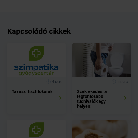
Kapcsolódó cikkek
4 perc
5 perc
Tavaszi tisztítókúrák
Székrekedés: a
legfontosabb
tudnivalók egy
helyen!