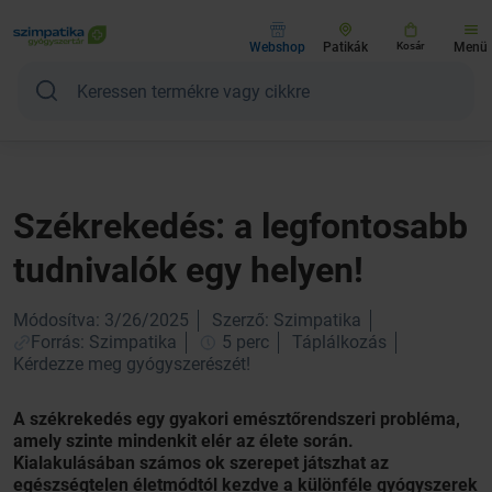
Webshop
Patikák
Kosár
Menü
Székrekedés: a legfontosabb
tudnivalók egy helyen!
Módosítva: 3/26/2025
Szerző: Szimpatika
Forrás: Szimpatika
5 perc
Táplálkozás
Kérdezze meg gyógyszerészét!
A székrekedés egy gyakori emésztőrendszeri probléma,
amely szinte mindenkit elér az élete során.
Kialakulásában számos ok szerepet játszhat az
egészségtelen életmódtól kezdve a különféle gyógyszerek