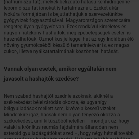
(nátrium-szulfát), melyek bélizgató hatású kénhidrogénné
lebomló szulfát ionokat is tartalmaznak. Ezeket akár
ivókúra formájában is bejuttathatjuk a szervezetünkbe
gyógyvizek fogyasztásával. Magyarországon szerencsére
rengeteg ilyen gyógyvíz van. Ezek rendkívül kíméletes és
nagyon hatékony hashajtók, még epebetegségek esetén is
használhatóak. Ozmotikus jelleggel hat az egy Indiában élő
növény gyümölcséből készülő tamarinlekvár is, ez magas
cukor-, illetve nyálkatartalmának köszönheti hatását.
Vannak olyan esetek, amikor egyáltalán nem
javasolt a hashajtók szedése?
Nem szabad hashajtót szednie azoknak, akiknél a
székrekedést bélelzáródás okozza, és ugyanígy
bélgyulladások mellett sem, kivéve a keserű vizeket.
Mindenkire igaz, hacsak nem olyan tényező okozza a
székrekedést, ami kiküszöbölhetetlen – mondjuk az, hogy
valaki a krónikus reumás fájdalmára állandóan nem
szteroid gyulladásgátlókat szed –, hogy négy hétnél tovább