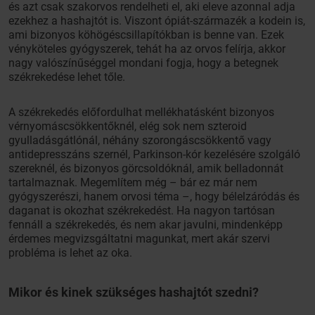
és azt csak szakorvos rendelheti el, aki eleve azonnal adja
ezekhez a hashajtót is. Viszont ópiát-származék a kodein is,
ami bizonyos köhögéscsillapítókban is benne van. Ezek
vényköteles gyógyszerek, tehát ha az orvos felírja, akkor
nagy valószínűséggel mondani fogja, hogy a betegnek
székrekedése lehet tőle.
A székrekedés előfordulhat mellékhatásként bizonyos
vérnyomáscsökkentőknél, elég sok nem szteroid
gyulladásgátlónál, néhány szorongáscsökkentő vagy
antidepresszáns szernél, Parkinson-kór kezelésére szolgáló
szereknél, és bizonyos görcsoldóknál, amik belladonnát
tartalmaznak. Megemlítem még – bár ez már nem
gyógyszerészi, hanem orvosi téma –, hogy bélelzáródás és
daganat is okozhat székrekedést. Ha nagyon tartósan
fennáll a székrekedés, és nem akar javulni, mindenképp
érdemes megvizsgáltatni magunkat, mert akár szervi
probléma is lehet az oka.
Mikor és kinek szükséges hashajtót szedni?