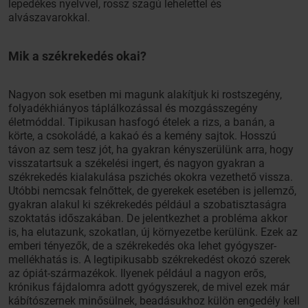
lepedékes nyelvvel, rossz szagú lehelettel és
alvászavarokkal.
Mik a székrekedés okai?
Nagyon sok esetben mi magunk alakítjuk ki rostszegény,
folyadékhiányos táplálkozással és mozgásszegény
életmóddal. Tipikusan hasfogó ételek a rizs, a banán, a
körte, a csokoládé, a kakaó és a kemény sajtok. Hosszú
távon az sem tesz jót, ha gyakran kényszerülünk arra, hogy
visszatartsuk a székelési ingert, és nagyon gyakran a
székrekedés kialakulása pszichés okokra vezethető vissza.
Utóbbi nemcsak felnőttek, de gyerekek esetében is jellemző,
gyakran alakul ki székrekedés például a szobatisztaságra
szoktatás időszakában. De jelentkezhet a probléma akkor
is, ha elutazunk, szokatlan, új környezetbe kerülünk. Ezek az
emberi tényezők, de a székrekedés oka lehet gyógyszer-
mellékhatás is. A legtipikusabb székrekedést okozó szerek
az ópiát-származékok. Ilyenek például a nagyon erős,
krónikus fájdalomra adott gyógyszerek, de mivel ezek már
kábítószernek minősülnek, beadásukhoz külön engedély kell