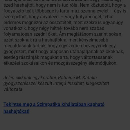
szed hashajtót, hogy nem is tud róla. Nem köztudott, hogy a
fogyasztó teák többsége is tartalmaz szennalevelet – úgy is
szerepelhet, hogy anyalevél – vagy kutyabengét, tehát
érdemes megnézni az összetételt, mert ezekre is ugyanúgy
vonatkozik, hogy négy hétnél tovább nem szabad
folyamatosan szedni őket. Ám meglátásom szerint sokan
azért szoknak rá a hashajtókra, mert kényelmesebb
megoldásnak tartják, hogy egyszerűen bevegyenek egy
gyógyszert, mint hogy alaposan utánajárjanak az okoknak,
esetleg rászánják magukat arra, hogy változtassanak
étkezési szokásaikon és mozgásszegény életmódjukon.
Jelen cikkünk egy korábbi, Rábainé M. Katalin
gyógyszerésszel készült interjú frissített, kiegészített
változata.
Tekintse meg a Szimpatika kínálatában kapható
hashajtókat!