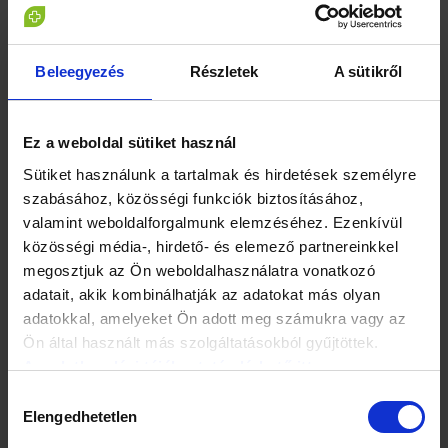
Beleegyezés
Részletek
A sütikről
Ez a weboldal sütiket használ
Sütiket használunk a tartalmak és hirdetések személyre
szabásához, közösségi funkciók biztosításához,
valamint weboldalforgalmunk elemzéséhez. Ezenkívül
közösségi média-, hirdető- és elemező partnereinkkel
megosztjuk az Ön weboldalhasználatra vonatkozó
adatait, akik kombinálhatják az adatokat más olyan
adatokkal, amelyeket Ön adott meg számukra vagy az
Mi a helyzet a székrekedés ellen szedett
Ön által használt más szolgáltatásokból gyűjtöttek.
gyógyszerekkel?
Az adatkezelési tájékoztató elérhető itt.
Hozzájárulás
Gyógyszerek terén megkülönböztetünk helyi hatású és nem
Elengedhetetlen
kiválasztása
helyi hatású szereket. Az első kategóriába tartozik a