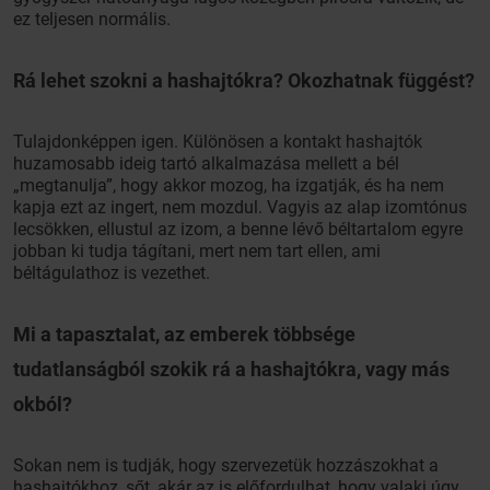
ez teljesen normális.
Rá lehet szokni a hashajtókra? Okozhatnak függést?
Tulajdonképpen igen. Különösen a kontakt hashajtók
huzamosabb ideig tartó alkalmazása mellett a bél
„megtanulja”, hogy akkor mozog, ha izgatják, és ha nem
kapja ezt az ingert, nem mozdul. Vagyis az alap izomtónus
lecsökken, ellustul az izom, a benne lévő béltartalom egyre
jobban ki tudja tágítani, mert nem tart ellen, ami
béltágulathoz is vezethet.
Mi a tapasztalat, az emberek többsége
tudatlanságból szokik rá a hashajtókra, vagy más
okból?
Sokan nem is tudják, hogy szervezetük hozzászokhat a
hashajtókhoz, sőt, akár az is előfordulhat, hogy valaki úgy