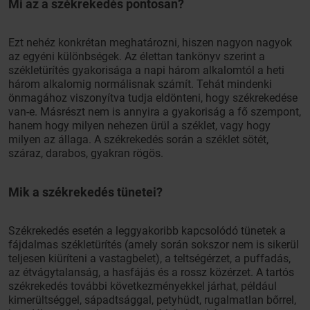
Mi az a székrekedés pontosan?
Ezt nehéz konkrétan meghatározni, hiszen nagyon nagyok
az egyéni különbségek. Az élettan tankönyv szerint a
székletürítés gyakorisága a napi három alkalomtól a heti
három alkalomig normálisnak számít. Tehát mindenki
önmagához viszonyítva tudja eldönteni, hogy székrekedése
van-e. Másrészt nem is annyira a gyakoriság a fő szempont,
hanem hogy milyen nehezen ürül a széklet, vagy hogy
milyen az állaga. A székrekedés során a széklet sötét,
száraz, darabos, gyakran rögös.
Mik a székrekedés tünetei?
Székrekedés esetén a leggyakoribb kapcsolódó tünetek a
fájdalmas székletürítés (amely során sokszor nem is sikerül
teljesen kiüríteni a vastagbelet), a teltségérzet, a puffadás,
az étvágytalanság, a hasfájás és a rossz közérzet. A tartós
székrekedés további következményekkel járhat, például
kimerültséggel, sápadtsággal, petyhüdt, rugalmatlan bőrrel,