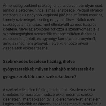
Átmenetileg bárkinél szükség lehet rá, de van pár olyan eset,
amikor a betegnek nincs is más lehetősége. Például olyanok
esetében, akik nagyobb vágással járó hasi műtéten estek át,
komoly szívbetegek, esetleg nagyon idősek. Náluk azért
szükséges a hashajtás, mert ellenjavallt az erős hasprés
kifejtése. Mivel az erőlködés fokozza a szemnyomást is, a
szembetegségben szenvedők és szemműtéten átesettek
esetében is ajánlott, és ugyanígy komolyabb aranyérnél,
amíg az meg nem gyógyul, illetve különböző orvosi
vizsgálatok előkészítésénél.
Székrekedés kezelése házilag, illetve
gyógyszerekkel: milyen hashajtó módszerek és
gyógyszerek léteznek székrekedésre?
A székrekedés ellen házilag is tehetünk. Kezdem ezért a
kíméletes, természetes módszerekkel, érdemes ezekkel
kísérletezni, mert sokszor így is jó eredményeket lehet elérni.
Legkézenfekvőbb az étkezési szokások megváltoztatása: a