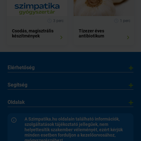
3 perc
1 perc
Csodás, magisztrális
Tízezer éves
készítmények
antibiotikum
Elérhetőség
Segítség
Oldalak
A Szimpatika.hu oldalain található információk,
szolgáltatások tájékoztató jellegűek, nem
helyettesítik szakember véleményét, ezért kérjük
minden esetben forduljon a kezelőorvosához,
gyógyszerészéhez!