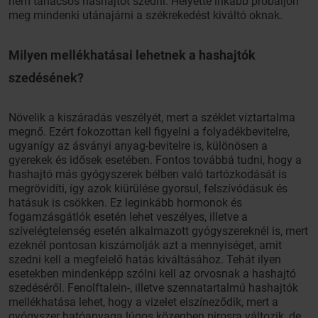
nem tanácsos hashajtót szedni. Helyette inkább próbáljon
meg mindenki utánajárni a székrekedést kiváltó oknak.
Milyen mellékhatásai lehetnek a hashajtók
szedésének?
Növelik a kiszáradás veszélyét, mert a széklet víztartalma
megnő. Ezért fokozottan kell figyelni a folyadékbevitelre,
ugyanígy az ásványi anyag-bevitelre is, különösen a
gyerekek és idősek esetében. Fontos továbbá tudni, hogy a
hashajtó más gyógyszerek bélben való tartózkodását is
megrövidíti, így azok kiürülése gyorsul, felszívódásuk és
hatásuk is csökken. Ez leginkább hormonok és
fogamzásgátlók esetén lehet veszélyes, illetve a
szívelégtelenség esetén alkalmazott gyógyszereknél is, mert
ezeknél pontosan kiszámolják azt a mennyiséget, amit
szedni kell a megfelelő hatás kiváltásához. Tehát ilyen
esetekben mindenképp szólni kell az orvosnak a hashajtó
szedéséről. Fenolftalein-, illetve szennatartalmú hashajtók
mellékhatása lehet, hogy a vizelet elszíneződik, mert a
gyógyszer hatóanyaga lúgos közegben pirosra változik, de