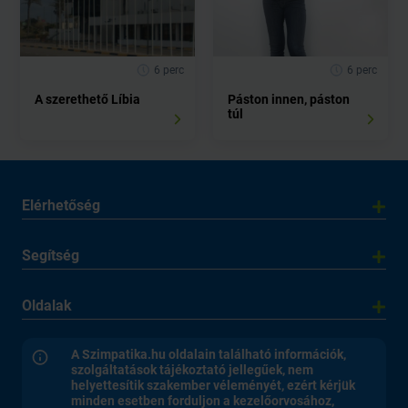
6 perc
6 perc
A szerethető Líbia
Páston innen, páston
túl
Elérhetőség
Segítség
Oldalak
A Szimpatika.hu oldalain található információk,
szolgáltatások tájékoztató jellegűek, nem
helyettesítik szakember véleményét, ezért kérjük
minden esetben forduljon a kezelőorvosához,