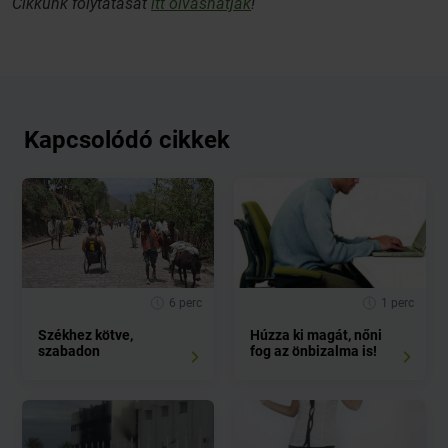
Cikkünk folytatását
itt olvashatják
!
Kapcsolódó cikkek
6 perc
1 perc
Székhez kötve,
Húzza ki magát, nőni
szabadon
fog az önbizalma is!