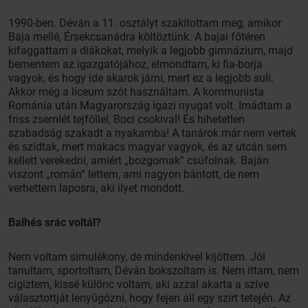
1990-ben. Déván a 11. osztályt szakítottam meg, amikor
Baja mellé, Érsekcsanádra költöztünk. A bajai főtéren
kifaggattam a diákokat, melyik a legjobb gimnázium, majd
bementem az igazgatójához, elmondtam, ki fia-borja
vagyok, és hogy ide akarok járni, mert ez a legjobb suli.
Akkor még a líceum szót használtam. A kommunista
Románia után Magyarország igazi nyugat volt. Imádtam a
friss zsemlét tejföllel, Boci csokival! És hihetetlen
szabadság szakadt a nyakamba! A tanárok már nem vertek
és szidtak, mert makacs magyar vagyok, és az utcán sem
kellett verekedni, amiért „bozgornak” csúfolnak. Baján
viszont „román” lettem, ami nagyon bántott, de nem
verhettem laposra, aki ilyet mondott.
Balhés srác voltál?
Nem voltam simulékony, de mindenkivel kijöttem. Jól
tanultam, sportoltam, Déván bokszoltam is. Nem ittam, nem
cigiztem, kissé különc voltam, aki azzal akarta a szíve
választottját lenyűgözni, hogy fejen áll egy szirt tetején. Az