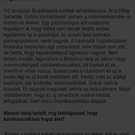
’93 tavaszán Budakeszire küldtek rehabilitációra. Itt is főleg
fektettek. Dühös kívülállóként néztem a működésképtelen új
testem és életem. Egy pszichológus azt szajkózta,
fogadjam el, hogy többé nem leszek önálló ember,
egyetemre ne is gondoljak, és sosem lesz normális
párkapcsolatom: senki vagyok. A harmadik foglalkozáson
kilátásba helyeztem egy orrbaverést, mire többet nem jött,
de felírta, hogy kezelhetetlenül agresszív vagyok. Nem
bírtam tovább, legurultam a Moszkva térig az akkori nagy
mammutkergető vas-kerekesszékkel, ott kaptak el, és
mentővel vittek vissza. Szerencsére a családom és az a
kevés régi és új barát mellettem állt. Kevés, mert az addigi
barátaim, pár kivétellel, lemorzsolódtak. Sokuk nem is
köszönt. Ez nagyon megviselt, letörte az önbizalmam. Majd
rádöbbentem, hogy az új ismerősök sokkal inkább
elfogadnak, mert nincs összehasonlítási alapjuk.
Mennyi ideig tartott, míg feldolgoztad, hogy
kerekesszékben fogsz élni?
’92-ben a nulláról kellett újratanulnom az életet. Két év alatt