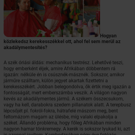
Hogyan
közlekedsz kerekesszékkel ott, ahol fel sem merül az
akadálymentesítés?
A szék óriási áldás: mechanikus testrész. Lehetővé teszi,
hogy emberként éljek, amire Afrikában döbbentem rá
igazán: nélküle én is csúsznék-másznék. Sokszor, amikor
járműre szálltam, külön jegyet akartak fizettetni a
kerekesszékért. Jobban belegondolva, ők értik meg igazán a
fontosságát, mert emberszámba veszik. A világon nagyon
kevés az akadálymentes jármű. A székem összecsukom,
vagy ha kell, darabokra szedem pillanatok alatt. A terepbusz
lépcsőjét pl. fokról-fokra, hátrafelé mászom meg, bent
feltornázom magam az ülésbe, míg valaki elpakolja a
széket. Állandó probléma, hogy főleg Afrikában minden
nagyon hamar tönkremegy. A kerék is sokszor lyukad ki, azt
is azonnal javítom. Kambodzsában négy éve fotózás