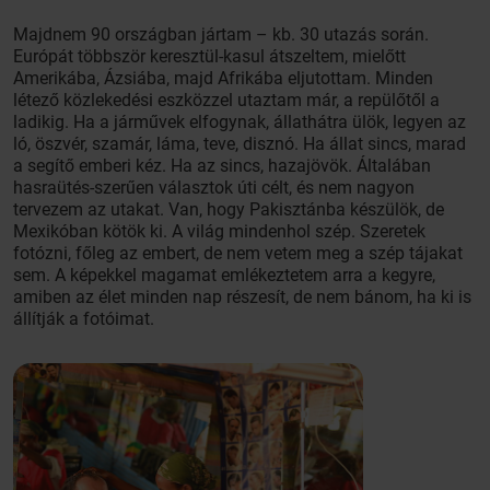
Majdnem 90 országban jártam – kb. 30 utazás során.
Európát többször keresztül-kasul átszeltem, mielőtt
Amerikába, Ázsiába, majd Afrikába eljutottam. Minden
létező közlekedési eszközzel utaztam már, a repülőtől a
ladikig. Ha a járművek elfogynak, állathátra ülök, legyen az
ló, öszvér, szamár, láma, teve, disznó. Ha állat sincs, marad
a segítő emberi kéz. Ha az sincs, hazajövök. Általában
hasraütés-szerűen választok úti célt, és nem nagyon
tervezem az utakat. Van, hogy Pakisztánba készülök, de
Mexikóban kötök ki. A világ mindenhol szép. Szeretek
fotózni, főleg az embert, de nem vetem meg a szép tájakat
sem. A képekkel magamat emlékeztetem arra a kegyre,
amiben az élet minden nap részesít, de nem bánom, ha ki is
állítják a fotóimat.