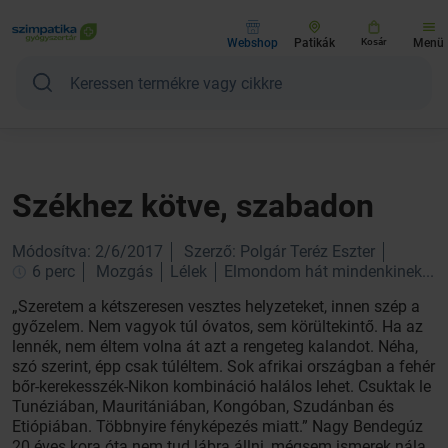
Webshop
Patikák
Kosár
Menü
Székhez kötve, szabadon
Módosítva: 2/6/2017
Szerző: Polgár Teréz Eszter
6 perc
Mozgás
Lélek
Elmondom hát mindenkinek...
„Szeretem a kétszeresen vesztes helyzeteket, innen szép a
győzelem. Nem vagyok túl óvatos, sem körültekintő. Ha az
lennék, nem éltem volna át azt a rengeteg kalandot. Néha,
szó szerint, épp csak túléltem. Sok afrikai országban a fehér
bőr-kerekesszék-Nikon kombináció halálos lehet. Csuktak le
Tunéziában, Mauritániában, Kongóban, Szudánban és
Etiópiában. Többnyire fényképezés miatt.” Nagy Bendegúz
20 éves kora óta nem tud lábra állni, mégsem ismerek nála