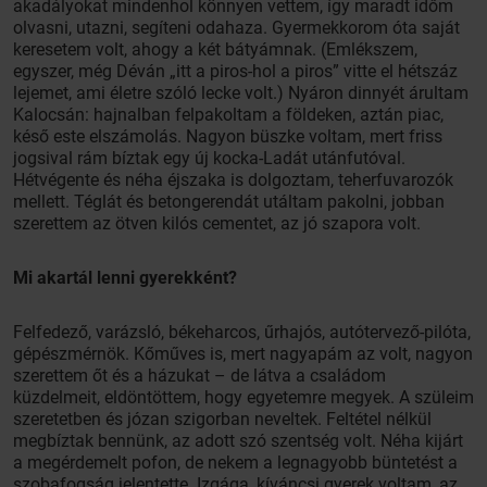
akadályokat mindenhol könnyen vettem, így maradt időm
olvasni, utazni, segíteni odahaza. Gyermekkorom óta saját
keresetem volt, ahogy a két bátyámnak. (Emlékszem,
egyszer, még Déván „itt a piros-hol a piros” vitte el hétszáz
lejemet, ami életre szóló lecke volt.) Nyáron dinnyét árultam
Kalocsán: hajnalban felpakoltam a földeken, aztán piac,
késő este elszámolás. Nagyon büszke voltam, mert friss
jogsival rám bíztak egy új kocka-Ladát utánfutóval.
Hétvégente és néha éjszaka is dolgoztam, teherfuvarozók
mellett. Téglát és betongerendát utáltam pakolni, jobban
szerettem az ötven kilós cementet, az jó szapora volt.
Mi akartál lenni gyerekként?
Felfedező, varázsló, békeharcos, űrhajós, autótervező-pilóta,
gépészmérnök. Kőműves is, mert nagyapám az volt, nagyon
szerettem őt és a házukat – de látva a családom
küzdelmeit, eldöntöttem, hogy egyetemre megyek. A szüleim
szeretetben és józan szigorban neveltek. Feltétel nélkül
megbíztak bennünk, az adott szó szentség volt. Néha kijárt
a megérdemelt pofon, de nekem a legnagyobb büntetést a
szobafogság jelentette. Izgága, kíváncsi gyerek voltam, az