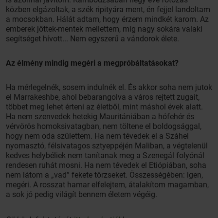
közben elgázoltak, a szék ripityára ment, én fejjel landoltam
a mocsokban. Hálát adtam, hogy érzem mindkét karom. Az
emberek jöttek-mentek mellettem, míg nagy sokára valaki
segítséget hívott... Nem egyszerű a vándorok élete.
Az élmény mindig megéri a megpróbáltatásokat?
Ha mérlegelnék, sosem indulnék el. És akkor soha nem jutok
el Marrakeshbe, ahol bebarangolva a város rejtett zugait,
többet meg lehet érteni az életből, mint máshol évek alatt.
Ha nem szenvedek hetekig Mauritániában a hófehér és
vérvörös homoksivatagban, nem töltene el boldogsággal,
hogy nem oda születtem. Ha nem tévedek el a Száhel
nyomasztó, félsivatagos sztyeppéjén Maliban, a végtelenül
kedves helybéliek nem tanítanak meg a Szenegál folyónál
rendesen ruhát mosni. Ha nem tévedek el Etiópiában, soha
nem látom a „vad” fekete törzseket. Összességében: igen,
megéri. A rosszat hamar elfelejtem, átalakítom magamban,
a sok jó pedig világít bennem életem végéig.