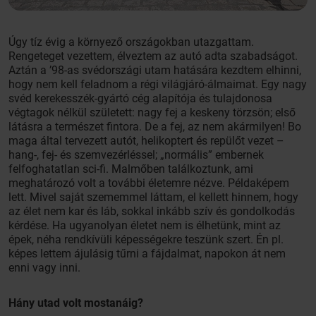
Úgy tíz évig a környező országokban utazgattam.
Rengeteget vezettem, élveztem az autó adta szabadságot.
Aztán a ’98-as svédországi utam hatására kezdtem elhinni,
hogy nem kell feladnom a régi világjáró-álmaimat. Egy nagy
svéd kerekesszék-gyártó cég alapítója és tulajdonosa
végtagok nélkül született: nagy fej a keskeny törzsön; első
látásra a természet fintora. De a fej, az nem akármilyen! Bo
maga által tervezett autót, helikoptert és repülőt vezet –
hang-, fej- és szemvezérléssel; „normális” embernek
felfoghatatlan sci-fi. Malmőben találkoztunk, ami
meghatározó volt a további életemre nézve. Példaképem
lett. Mivel saját szememmel láttam, el kellett hinnem, hogy
az élet nem kar és láb, sokkal inkább szív és gondolkodás
kérdése. Ha ugyanolyan életet nem is élhetünk, mint az
épek, néha rendkívüli képességekre teszünk szert. Én pl.
képes lettem ájulásig tűrni a fájdalmat, napokon át nem
enni vagy inni.
Hány utad volt mostanáig?