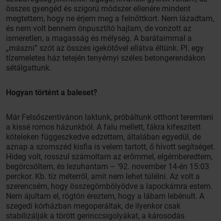
összes gyengéd és szigorú módszer ellenére mindent
megtettem, hogy ne érjem meg a felnőttkort. Nem lázadtam,
és nem volt bennem önpusztító hajlam, de vonzott az
ismeretlen, a magasság és mélység. A barátaimmal a
„mászni” szót az összes igekötővel ellátva éltünk. Pl. egy
tízemeletes ház tetején tenyérnyi széles betongerendákon
sétálgattunk.
Hogyan történt a baleset?
Már Felsőszentivánon laktunk, próbáltunk otthont teremteni
a kissé romos házunkból. A falu mellett, fákra kifeszített
köteleken függeszkedve edzettem, általában egyedül, de
aznap a szomszéd kisfia is velem tartott, ő hívott segítséget.
Hideg volt, rosszul számoltam az erőmmel, elgémberedtem,
begörcsöltem, és lezuhantam – ’92. november 14-én 15:03
perckor. Kb. tíz méterről, amit nem lehet túlélni. Az volt a
szerencsém, hogy összegömbölyödve a lapockámra estem.
Nem ájultam el, rögtön éreztem, hogy a lábam lebénult. A
szegedi kórházban megoperáltak, de ilyenkor csak
stabilizálják a törött gerinccsigolyákat, a károsodás