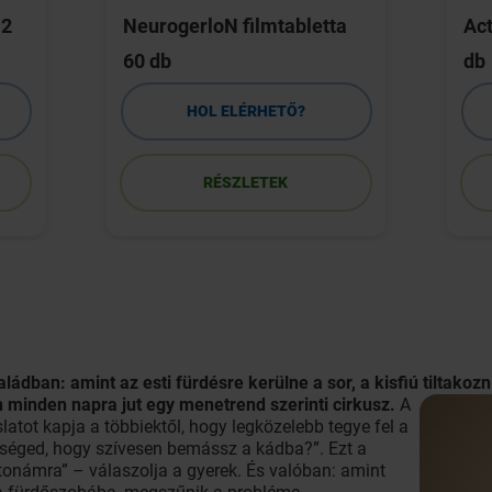
P2
NeurogerloN filmtabletta
Act
60 db
db
HOL ELÉRHETŐ?
RÉSZLETEK
aládban: amint az esti fürdésre kerülne a sor, a kisfiú tiltako
án minden napra jut egy menetrend
szerinti cirkusz.
A
latot kapja a többiektől, hogy legközelebb tegye fel a
kséged, hogy szívesen bemássz a kádba?”. Ezt a
atonámra” – válaszolja a gyerek. És valóban: amint