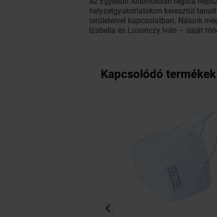
Az Egyesült Államokban régóta népsz
helyzetgyakorlatokon keresztül tanu
területeivel kapcsolatban. Nálunk még
Izabella és Losonczy Iván – saját m
Kapcsolódó termékek