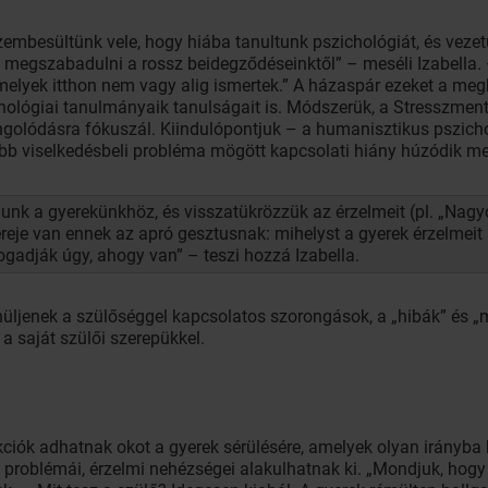
zembesültünk vele, hogy hiába tanultunk pszichológiát, és vezet
megszabadulni a rossz beidegződéseinktől” – meséli Izabella. – 
elyek itthon nem vagy alig ismertek.” A házaspár ezeket a megk
ichológiai tanulmányaik tanulságait is. Módszerük, a Stresszme
ngolódásra fókuszál. Kiindulópontjuk – a humanisztikus pszicho
 viselkedésbeli probléma mögött kapcsolati hiány húzódik meg,
olunk a gyerekünkhöz, és visszatükrözzük az érzelmeit (pl. „Na
reje van ennek az apró gesztusnak: mihelyst a gyerek érzelmeit a
ogadják úgy, ahogy van” – teszi hozzá Izabella.
yhüljenek a szülőséggel kapcsolatos szorongások, a „hibák” és „
a saját szülői szerepükkel.
ciók adhatnak okot a gyerek sérülésére, amelyek olyan irányba 
i problémái, érzelmi nehézségei alakulhatnak ki. „Mondjuk, hogy