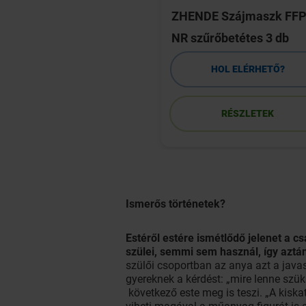
uick Med
ZHENDE Szájmaszk FF
cstapasz 20 db
NR szűrőbetétes 3 db
HOL ELÉRHETŐ?
HOL ELÉRHETŐ?
RÉSZLETEK
RÉSZLETEK
Ismerős történetek?
Estéről estére ismétlődő jelenet a cs
szülei, semmi sem használ, így azt
szülői csoportban az anya azt a javas
gyereknek a kérdést: „mire lenne szü
következő este meg is teszi. „A kisk