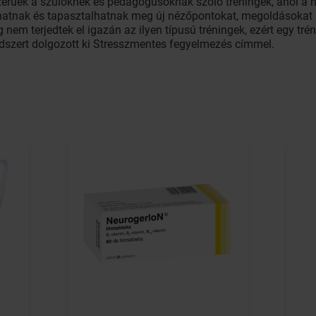
erűek a szülőknek és pedagógusoknak szóló tréningek, ahol a n
lhatnak és tapasztalhatnak meg új nézőpontokat, megoldásokat 
 nem terjedtek el igazán az ilyen típusú tréningek, ezért egy tré
ódszert dolgozott ki Stresszmentes fegyelmezés címmel.