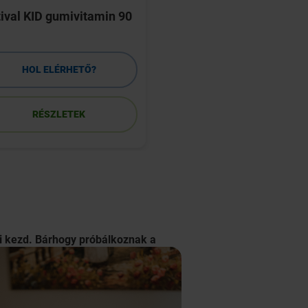
ival KID gumivitamin 90
Jutavit D3-vitamin 
Oliva FORTE kapszu
HOL ELÉRHETŐ?
HOL ELÉRHETŐ
RÉSZLETEK
RÉSZLETEK
zni kezd. Bárhogy próbálkoznak a