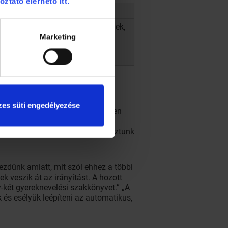
oztató elérhető itt.
A felső agyi területek beszűkülnek,
Marketing
 ösztönökért felelős hátsó része
éldául: „Azonnal rakd rendbe a
an?”
es süti engedélyezése
állnak, ezért igyekszünk másképpen
doltuk, amikor ugyanis valami
ek személyiségéhez képest választunk
kezdünk amiatt, mit szól ehhez a többi
 veszik át az irányítást. A hozott
-két gyereknevelési szakkönyvet.” „A
 és esélyük leépíteni az automatikus,