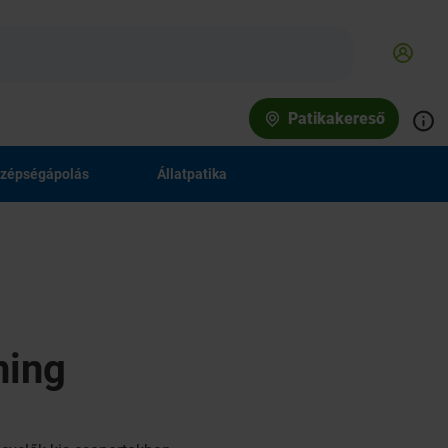
Patikakereső
zépségápolás
Állatpatika
ning