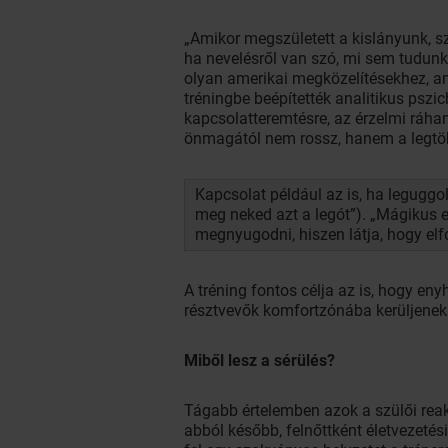
„Amikor megszületett a kislányunk, s
ha nevelésről van szó, mi sem tudunk 
olyan amerikai megközelítésekhez, am
tréningbe beépítették analitikus psz
kapcsolatteremtésre, az érzelmi ráha
önmagától nem rossz, hanem a legtöbb
Kapcsolat például az is, ha legugg
meg neked azt a legót”). „Mágikus e
megnyugodni, hiszen látja, hogy elf
A tréning fontos célja az is, hogy en
résztvevők komfortzónába kerüljenek 
Miből lesz a sérülés?
Tágabb értelemben azok a szülői reak
abból később, felnőttként életvezetés