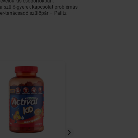
evelők kis csoportokban,
a szülő-gyerek kapcsolat problémás
ner-tanácsadó szülőpár – Palitz