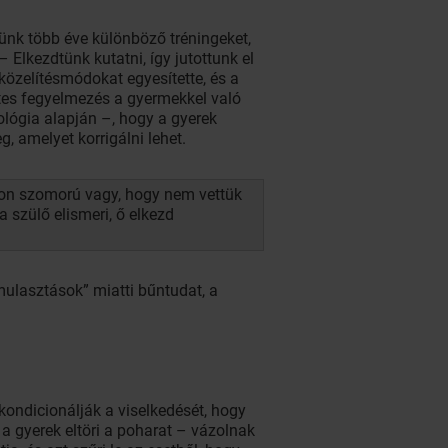
ünk több éve különböző tréningeket,
Elkezdtünk kutatni, így jutottunk el
özelítésmódokat egyesítette, és a
ntes fegyelmezés a gyermekkel való
lógia alapján –, hogy a gyerek
 amelyet korrigálni lehet.
gyon szomorú vagy, hogy nem vettük
 szülő elismeri, ő elkezd
mulasztások” miatti bűntudat, a
kondicionálják a viselkedését, hogy
 a gyerek eltöri a poharat – vázolnak