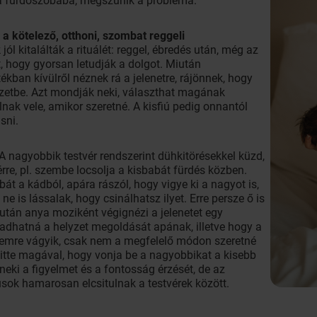
 a fürdőszobába, megszűnik a probléma.
l a kötelező, otthoni, szombat reggeli
jól kitalálták a rituálét: reggel, ébredés után, még az
 hogy gyorsan letudják a dolgot. Miután
ékban kívülről néznek rá a jelenetre, rájönnek, hogy
lyzetbe. Azt mondják neki, választhat magának
nak vele, amikor szeretné. A kisfiú pedig onnantól
sni.
A nagyobbik testvér rendszerint dühkitörésekkel küzd,
érre, pl. szembe locsolja a kisbabát fürdés közben.
abát a kádból, apára rászól, hogy vigye ki a nagyot is,
 is lássalak, hogy csinálhatsz ilyet. Erre persze ő is
Miután anya moziként végignézi a jelenetet egy
tadhatná a helyzet megoldását apának, illetve hogy a
emre vágyik, csak nem a megfelelő módon szeretné
t vitte magával, hogy vonja be a nagyobbikat a kisebb
neki a figyelmet és a fontosság érzését, de az
usok hamarosan elcsitulnak a testvérek között.