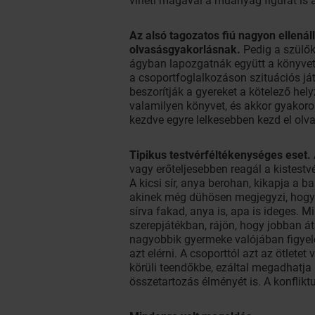
viheti magával a műanyag figurát is
Az alsó tagozatos fiú nagyon ellenál
olvasásgyakorlásnak.
Pedig a szülők 
ágyban lapozgatnák együtt a könyvet,
a csoportfoglalkozáson szituációs ját
beszorítják a gyereket a kötelező he
valamilyen könyvet, és akkor gyakorol
kezdve egyre lelkesebben kezd el olva
Tipikus testvérféltékenységes eset.
vagy erőteljesebben reagál a kistestv
A kicsi sír, anya berohan, kikapja a b
akinek még dühösen megjegyzi, hogy ne
sírva fakad, anya is, apa is ideges. 
szerepjátékban, rájön, hogy jobban á
nagyobbik gyermeke valójában figyel
azt elérni. A csoporttól azt az ötlete
körüli teendőkbe, ezáltal megadhatja 
összetartozás élményét is. A konflikt