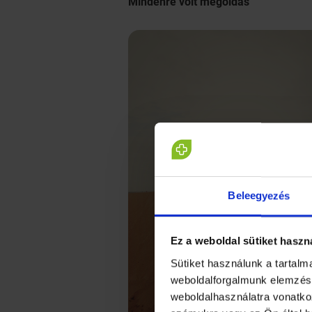
Mindenre volt megoldás
Beleegyezés
Ez a weboldal sütiket haszn
Sütiket használunk a tartal
weboldalforgalmunk elemzésé
weboldalhasználatra vonatko