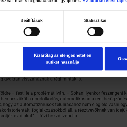
asznált más szolgáltatásokból gyűjtöttek.
Az adatkezelési tájék
A kérdés technikája
unikációsan agresszív fegyelmezésnél stresszreakció léphet fel. 
Beállítások
Statisztikai
eszik át az irányítást. Ha kérdéssel tereljük a gyereket, az agya
ítja. Stresszreakció helyett a problémamegoldás felé mozdul. P
helyett „Mire lenne szükséged ahhoz, hogy elpakolj a szobádb
Kizárólag az elengedhetetlen
Össz
problémáink mögött többnyire gyerekkori rossz tapasztalataink 
sütiket használja
nk tették velünk. Ami általában nehezebbnek bizonyul, mint gon
olyan ne legyek, mint az anyám”), akkor még mindig nem a gyer
g gyakran visszahúznak a régi minták is.
öldre – festi le a problémát Iván. – Sokan ilyenkor feszengeni 
tben beszűkül a gondolkodás, automatikusan a régi berögződések
, hogy az automatizmusok felülírásához nem elég elolvasni egy
korlatorientált foglalkozásokból áll, a résztvevőknek van idejük
rolják az újakat” – fűzi hozzá Izabella.