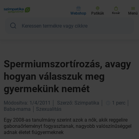
Webshop
Patikák
Kosár
Menü
Spermiumszortírozás, avagy
hogyan válasszuk meg
gyermekünk nemét
Módosítva: 1/4/2011
Szerző: Szimpatika
1 perc
Baba-mama
Szexualitás
Egy 2008-as tanulmány szerint azok a nők, akik reggelire
gabonaőrleményt fogyasztanak, nagyobb valószínűséggel
adnak életet fiúgyermeknek