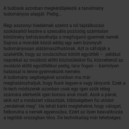
A tudósok azonban megkérdőjelezik a tanulmány
tudományos alapját. Pedig...
Régi asszonyi hiedelmek szerint a nő táplálkozási
szokásaitól kezdve a szexuális pozícióig számtalan
körülmény befolyásolhatja a megfoganó gyermek nemét.
Sajnos a mondák közül eddig egy sem bizonyult
tudományosan alátámaszthatónak. Azt is cáfolják a
szakértők, hogy az ovulációhoz kötött együttlét – például
napokkal az ovuláció előtti közösüléskor fiú, közvetlenül az
ovuláció előtti együttlétkor pedig, lány fogan – bármilyen
hatással is lenne gyermekünk nemére.
A tudomány segítségével azonban ma már
meghatározhatjuk, hogy fiunk legyen-e vagy lányunk. Ezek a
hi-tech módszerek azonban csak egy igen szűk réteg
számára elérhetők igen borsos áruk miatt. Azok a párok,
akik ezt a módszert választják, többségében fiú utódot
„rendelnek meg". Ha tehát bárki megtehetné, hogy válogat,
felborulna a nemek egyensúlya. Ezért az ilyen beavatkozás
a legtöbb országban tilos. De technikailag már lehetséges.