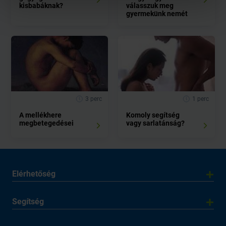
kisbabáknak?
válasszuk meg
gyermekünk nemét
3 perc
1 perc
A mellékhere
Komoly segítség
megbetegedései
vagy sarlatánság?
Elérhetőség
Segítség