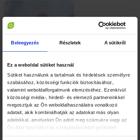
Beleegyezés
Részletek
A sütikről
Az egyik rendelkezésre álló módszer, mikor a kivett
Ez a weboldal sütiket használ
petesejtet in vitro, azaz méhen kívül termékenyítik meg, de
Sütiket használunk a tartalmak és hirdetések személyre
csak miután a nemi kromoszómákat genetikai vizsgálatnak
szabásához, közösségi funkciók biztosításához,
vetették alá. Fontos tudni, hogy a nemi kromoszómákat –
lány esetében XX, fiú esetében XY- nem lehet módosítani
valamint weboldalforgalmunk elemzéséhez. Ezenkívül
vagy „kicserélni", csak ellenőrizni. Ha a genetikai állomány
közösségi média-, hirdető- és elemező partnereinkkel
megfelel a kívánalmaknak, a petesejtet már
megosztjuk az Ön weboldalhasználatra vonatkozó
megtermékenyítve visszaültetik az anyaméhbe.
adatait, akik kombinálhatják az adatokat más olyan
A másik lehetőség az úgynevezett „spermiumszortírozás".
adatokkal, amelyeket Ön adott meg számukra vagy az
Ebben az esetben a hímivarsejtek genetikai állományát
vizsgálják, majd a kiválogatott spermiumokkal
Ön által használt más szolgáltatásokból gyűjtöttek.
mesterségesen vagy in vitro termékenyítik meg a
Az adatkezelési tájékoztató elérhető itt.
kiválasztott petesejtet. Az eljárások eredményességétől