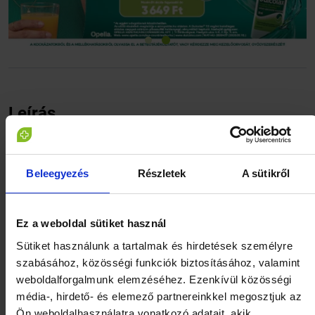
Leírás
Visine Rapid 0,5mg/ml oldatos szemcsepp 15ml
leírása, használati útmutató
Beleegyezés
Részletek
A sütikről
A szem kisebb, nem fertőző irritációi (amit például füst, por,
szél, klóros víz, fény vagy allergia okozhat) okozta
Ez a weboldal sütiket használ
szemvörösség átmeneti kezelésére alkalmazható
Sütiket használunk a tartalmak és hirdetések személyre
felnőtteknél, serdülőknél és 2 éves vagy idősebb
gyermekeknél. A 2 évesnél idősebb, de 6 évesnél fiatalabb
szabásához, közösségi funkciók biztosításához, valamint
gyermekeknél csak egészségügyi szakember tanácsát
weboldalforgalmunk elemzéséhez. Ezenkívül közösségi
követően alkalmazható. Hatása 3-6 másodpercen belül
média-, hirdető- és elemező partnereinkkel megosztjuk az
kialakul, és akár 8 órán át tart.
Ön weboldalhasználatra vonatkozó adatait, akik