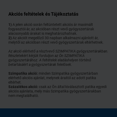
Akciós feltételek és Tájékoztatás
1)
A jelen akció során feltüntetett akciós ár maximált
fogyasztói ár, az akcióban részt vevő gyógyszertárak
alacsonyabb árakat is meghatározhatnak.
2)
Az akciót megelőző 30 napban alkalmazni ajánlott ár,
melytől az akcióban részt vevő gyógyszertárak eltérhetnek.
Az akció elérhető a résztvevő SZIMPATIKA gyógyszertárakban.
Részletekért kérjük forduljon az Ön SZIMPATIKA
gyógyszertárához. A feltételek eladáshelyen történő
betartásáért a gyógyszertárak felelősek.
Szimpatika akció:
minden Szimpatika gyógyszertárban
elérhető akciós ajánlat, melynek áraitól az adott patika
eltérhet.
Százalékos akció:
csak az Ön által kiválasztott patika egyedi
akciós ajánlata, mely más Szimpatika gyógyszertárakban
nem megtalálható.