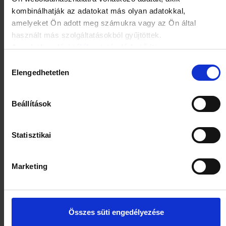
kombinálhatják az adatokat más olyan adatokkal,
amelyeket Ön adott meg számukra vagy az Ön által
használt más szolgáltatásokból gyűjtöttek.
Az adatkezelési tájékoztató elérhető itt.
Legutóbb megtekintett termékek
Hozzájárulás
Elengedhetetlen
kiválasztása
Szimpatika akció
Beállítások
Statisztikai
Marketing
Visine Rapid 0,5mg/ml oldatos
Összes süti engedélyezése
szemcsepp 15ml
1)