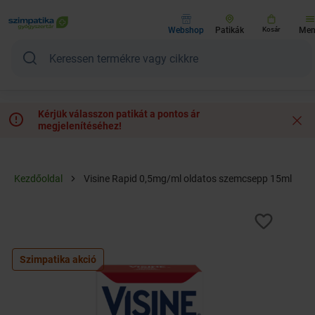
Webshop
Patikák
Kosár
Me
Kérjük válasszon patikát a pontos ár
megjelenítéséhez!
Kezdőoldal
Visine Rapid 0,5mg/ml oldatos szemcsepp 15ml
Szimpatika akció