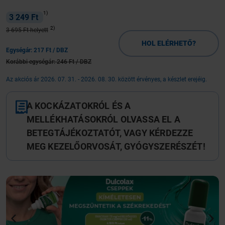
1)
3 249 Ft
2)
3 695 Ft helyett
HOL ELÉRHETŐ?
Egységár:
217 Ft
/ DBZ
Korábbi egységár:
246 Ft
/ DBZ
Az akciós ár 2026. 07. 31. - 2026. 08. 30. között érvényes, a készlet erejéig.
A KOCKÁZATOKRÓL ÉS A
MELLÉKHATÁSOKRÓL OLVASSA EL A
BETEGTÁJÉKOZTATÓT, VAGY KÉRDEZZE
MEG KEZELŐORVOSÁT, GYÓGYSZERÉSZÉT!