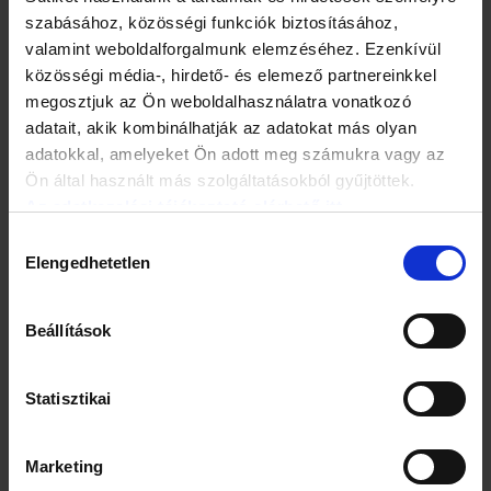
szabásához, közösségi funkciók biztosításához,
valamint weboldalforgalmunk elemzéséhez. Ezenkívül
BŐRÁPOLÁS
közösségi média-, hirdető- és elemező partnereinkkel
megosztjuk az Ön weboldalhasználatra vonatkozó
adatait, akik kombinálhatják az adatokat más olyan
adatokkal, amelyeket Ön adott meg számukra vagy az
Ön által használt más szolgáltatásokból gyűjtöttek.
Az adatkezelési tájékoztató elérhető itt.
Hozzájárulás
Elengedhetetlen
kiválasztása
Beállítások
Statisztikai
TESTÁPOLÁS
Marketing