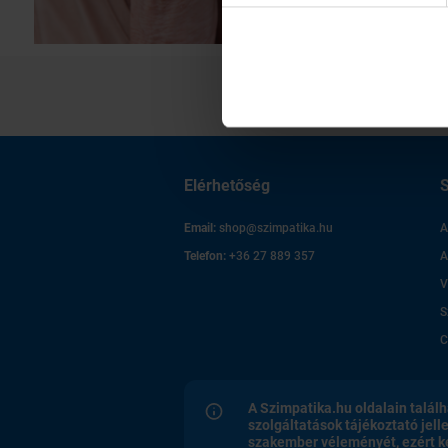
Elérhetőség
S
Email:
shop@szimpatika.hu
A
Telefon:
+36 27 889 357
A
V
S
C
A Szimpatika.hu oldalain találh
szolgáltatások tájékoztató jell
szakember véleményét, ezért k