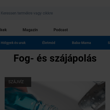
kkek
Magazin
Podcast
Hölgyek és urak
Életmód
Baba-Mama
S
Fog- és szájápolás
SZÁJVÍZ