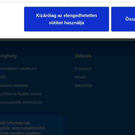
Kizárólag az elengedhetetlen
Össz
sütiket használja
egítség
Oldalak
datvédelmi nyilatkozat
Kapcsolat
SZF
Rólunk
ásárlási feltételek
Reklámfilm
zállítási és fizetési módok
somagküldés Információk
ató információk,
egűek, nem helyettesítik
érjük minden esetben