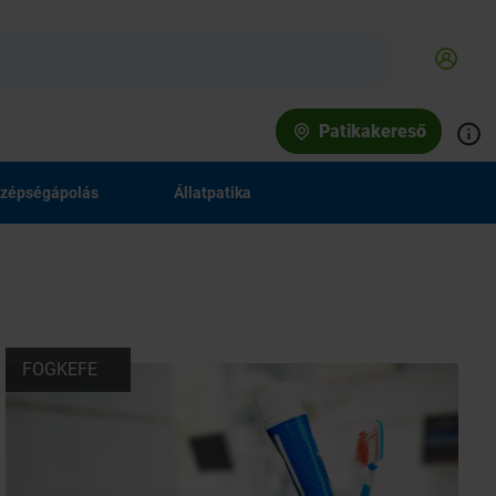
Patikakereső
zépségápolás
Állatpatika
FOGKEFE