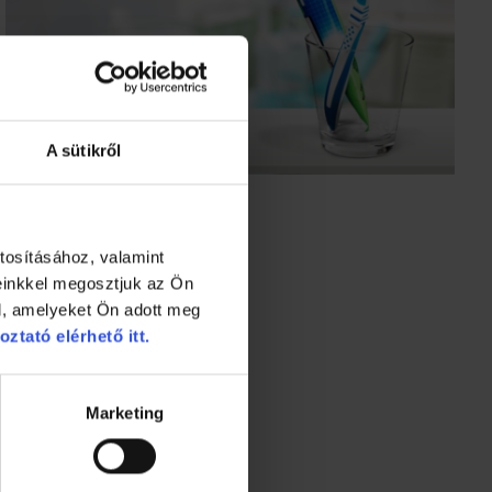
A sütikről
tosításához, valamint
einkkel megosztjuk az Ön
l, amelyeket Ön adott meg
oztató elérhető itt.
Marketing