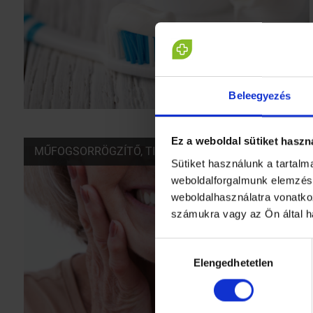
Beleegyezés
Ez a weboldal sütiket haszn
MŰFOGSORRÖGZÍTŐ, TISZTÍTÓ
Sütiket használunk a tartal
weboldalforgalmunk elemzésé
weboldalhasználatra vonatko
számukra vagy az Ön által h
Hozzájárulás
Elengedhetetlen
kiválasztása