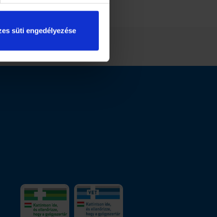
es süti engedélyezése