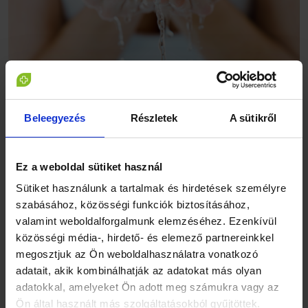
NAPPALI ARCÁPOLÁS
Beleegyezés
Részletek
A sütikről
Ez a weboldal sütiket használ
Sütiket használunk a tartalmak és hirdetések személyre
szabásához, közösségi funkciók biztosításához,
valamint weboldalforgalmunk elemzéséhez. Ezenkívül
közösségi média-, hirdető- és elemező partnereinkkel
megosztjuk az Ön weboldalhasználatra vonatkozó
adatait, akik kombinálhatják az adatokat más olyan
adatokkal, amelyeket Ön adott meg számukra vagy az
Ön által használt más szolgáltatásokból gyűjtöttek.