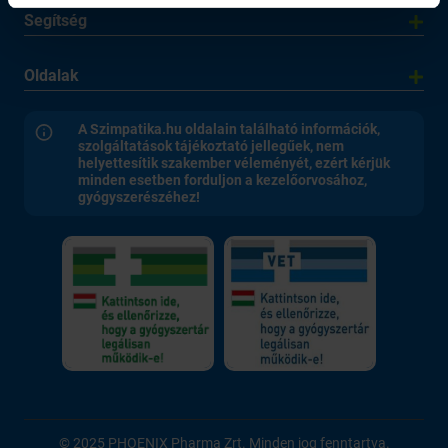
Segítség
Oldalak
A Szimpatika.hu oldalain található információk,
szolgáltatások tájékoztató jellegűek, nem
helyettesítik szakember véleményét, ezért kérjük
minden esetben forduljon a kezelőorvosához,
gyógyszerészéhez!
© 2025 PHOENIX Pharma Zrt. Minden jog fenntartva.