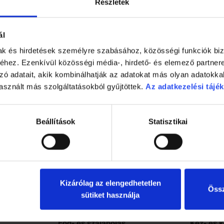
Részletek
ál
mak és hirdetések személyre szabásához, közösségi funkciók biz
hez. Ezenkívül közösségi média-, hirdető- és elemező partner
zó adatait, akik kombinálhatják az adatokat más olyan adatokka
asznált más szolgáltatásokból gyűjtöttek.
Az adatkezelési tájék
Beállítások
Statisztikai
Kizárólag az elengedhetetlen
Össz
sütiket használja
Fog- és szájápolás
Kéz- és 