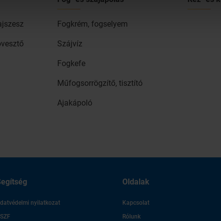
ajszesz
Fogkrém, fogselyem
övesztő
Szájvíz
Fogkefe
Műfogsorrögzítő, tisztító
Ajakápoló
egítség
Oldalak
datvédelmi nyilatkozat
Kapcsolat
SZF
Rólunk