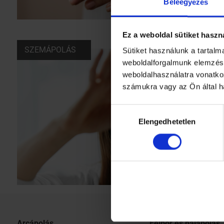
Beleegyezés
Ez a weboldal sütiket haszn
SZEMÁPOLÁS
Sütiket használunk a tartal
weboldalforgalmunk elemzésé
weboldalhasználatra vonatko
számukra vagy az Ön által h
Hozzájárulás
Elengedhetetlen
kiválasztása
Arcápolás
Fejbőr és hajápolás