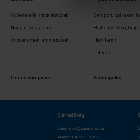
Arclemosók, micellásvizek
Sampon, balzsam, h
Nappali arcápolás
Hajhullás ellen, hajn
Arcszérumok, arcmaszkok
Hajvitamin
Tetűírtó
Láb-és bőrápolás
Szemápolás
Elérhetőség
S
Email:
shop@szimpatika.hu
A
Telefon:
+36 27 889 357
A