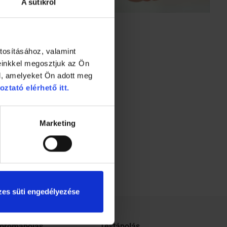
A sütikről
tosításához, valamint
einkkel megosztjuk az Ön
l, amelyeket Ön adott meg
oztató elérhető itt.
Marketing
es süti engedélyezése
körömápolás
Testápolás