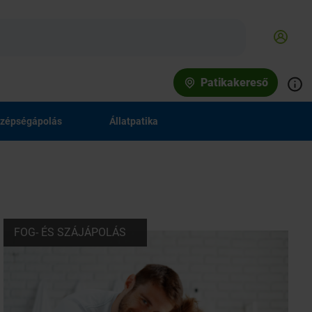
Patikakereső
zépségápolás
Állatpatika
FOG- ÉS SZÁJÁPOLÁS