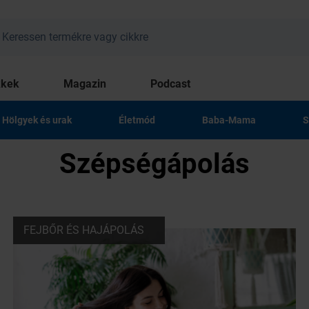
kkek
Magazin
Podcast
Hölgyek és urak
Életmód
Baba-Mama
S
Szépségápolás
FEJBŐR ÉS HAJÁPOLÁS