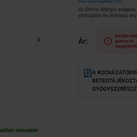
Vény nélkül kapható (OTC)
Az Otrivin Allergia adagoló
orrdugulás és orrfolyás eny
Kérjük vála
Ár:
pontos ár
megjelenít
A KOCKÁZATOKRÓ
BETEGTÁJÉKOZTA
GYÓGYSZERÉSZÉ
ználati útmutató