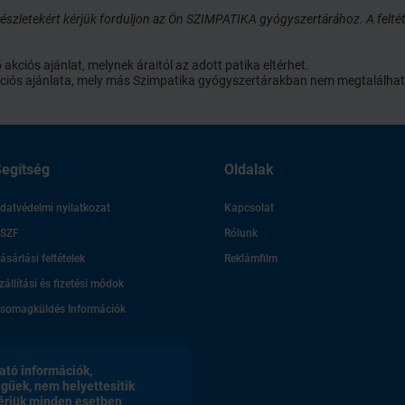
szletekért kérjük forduljon az Ön SZIMPATIKA gyógyszertárához. A feltét
ciós ajánlat, melynek áraitól az adott patika eltérhet.
 akciós ajánlata, mely más Szimpatika gyógyszertárakban nem megtalálhat
egítség
Oldalak
datvédelmi nyilatkozat
Kapcsolat
SZF
Rólunk
ásárlási feltételek
Reklámfilm
zállítási és fizetési módok
somagküldés Információk
ató információk,
egűek, nem helyettesítik
érjük minden esetben