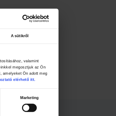
A sütikről
tosításához, valamint
einkkel megosztjuk az Ön
l, amelyeket Ön adott meg
oztató elérhető itt.
Marketing