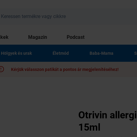
kkek
Magazin
Podcast
Hölgyek és urak
Életmód
Baba-Mama
S
Kérjük válasszon patikát a pontos ár megjelenítéséhez!
Otrivin aller
15ml