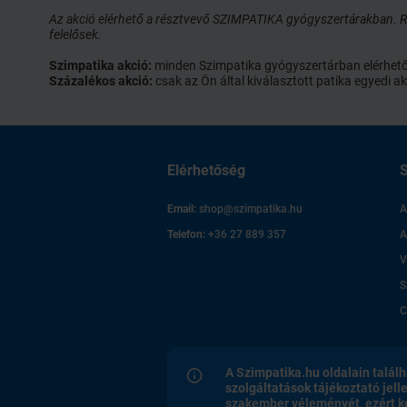
Az akció elérhető a résztvevő SZIMPATIKA gyógyszertárakban. Ré
felelősek.
Szimpatika akció:
minden Szimpatika gyógyszertárban elérhető ak
Százalékos akció:
csak az Ön által kiválasztott patika egyedi
Elérhetőség
S
Email:
shop@szimpatika.hu
A
Telefon:
+36 27 889 357
A
V
S
C
A Szimpatika.hu oldalain találh
szolgáltatások tájékoztató jell
szakember véleményét, ezért k