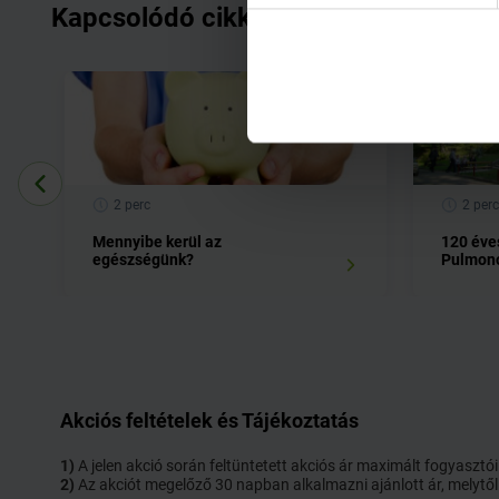
Kapcsolódó cikkek
2 perc
2 perc
Mennyibe kerül az
120 éve
egészségünk?
Pulmono
Akciós feltételek és Tájékoztatás
1)
A jelen akció során feltüntetett akciós ár maximált fogyaszt
2)
Az akciót megelőző 30 napban alkalmazni ajánlott ár, melytől