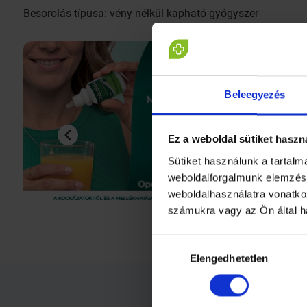
Besorolás típusa: vény nélkül kapható gyógyszer
Beleegyezés
Ez a weboldal sütiket haszn
Sütiket használunk a tartal
weboldalforgalmunk elemzésé
weboldalhasználatra vonatko
számukra vagy az Ön által h
Hozzájárulás
Elengedhetetlen
kiválasztása