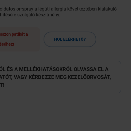
 oldatos orrspray a légúti allergia következtében kialakuló
hítésére szolgáló készítmény.
sszon patikát a
HOL ELÉRHETŐ?
éséhez!
L ÉS A MELLÉKHATÁSOKRÓL OLVASSA EL A
TÓT, VAGY KÉRDEZZE MEG KEZELŐORVOSÁT,
T!