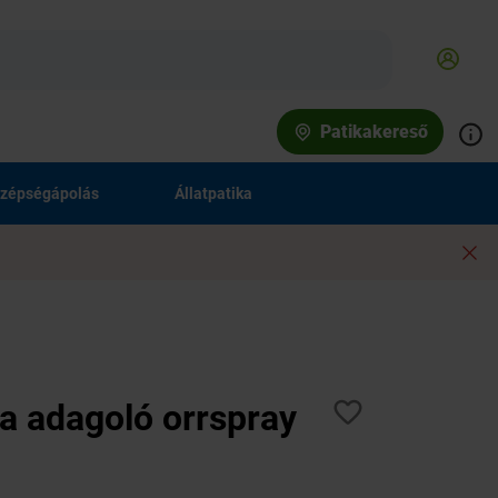
Patikakereső
zépségápolás
Állatpatika
gia adagoló orrspray