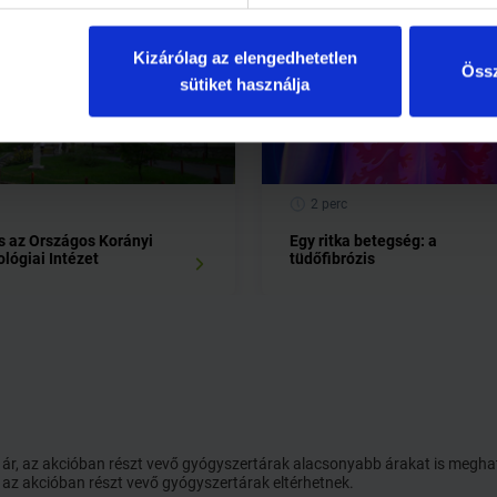
Kizárólag az elengedhetetlen
Össz
sütiket használja
2 perc
s az Országos Korányi
Egy ritka betegség: a
lógiai Intézet
tüdőfibrózis
ói ár, az akcióban részt vevő gyógyszertárak alacsonyabb árakat is megh
 az akcióban részt vevő gyógyszertárak eltérhetnek.