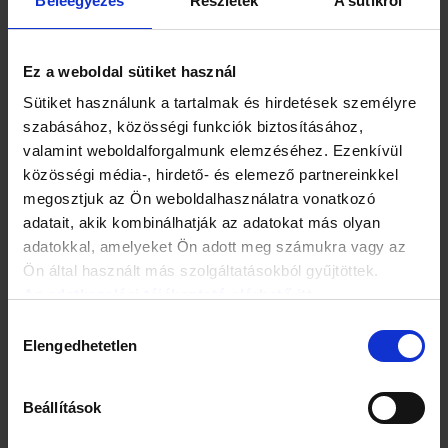
Beleegyezés
Részletek
A sütikről
Ez a weboldal sütiket használ
Sütiket használunk a tartalmak és hirdetések személyre
szabásához, közösségi funkciók biztosításához,
valamint weboldalforgalmunk elemzéséhez. Ezenkívül
IZÜLETVÉDŐ, PORCERŐSÍTŐ
közösségi média-, hirdető- és elemező partnereinkkel
megosztjuk az Ön weboldalhasználatra vonatkozó
adatait, akik kombinálhatják az adatokat más olyan
adatokkal, amelyeket Ön adott meg számukra vagy az
Ön által használt más szolgáltatásokból gyűjtöttek.
Az adatkezelési tájékoztató elérhető itt.
Hozzájárulás
Elengedhetetlen
kiválasztása
Beállítások