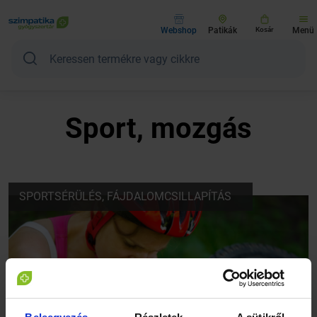
Webshop
Patikák
Kosár
Menü
Sport, mozgás
SPORTSÉRÜLÉS, FÁJDALOMCSILLAPÍTÁS