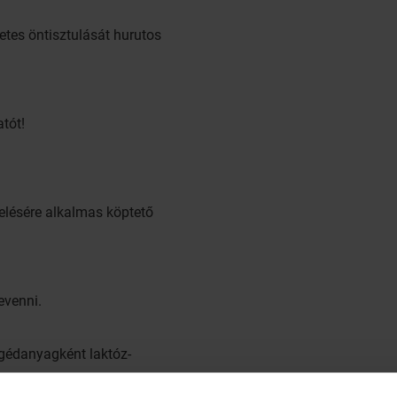
etes öntisztulását hurutos
tót!
zelésére alkalmas köptető
evenni.
egédanyagként laktóz-