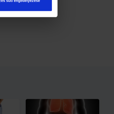
es süti engedélyezése