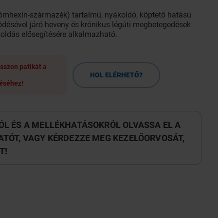
ómhexin-származék) tartalmú, nyákoldó, köptető hatású
ödésével járó heveny és krónikus légúti megbetegedések
koldás elősegítésére alkalmazható.
sszon patikát a
HOL ELÉRHETŐ?
éséhez!
L ÉS A MELLÉKHATÁSOKRÓL OLVASSA EL A
TÓT, VAGY KÉRDEZZE MEG KEZELŐORVOSÁT,
T!