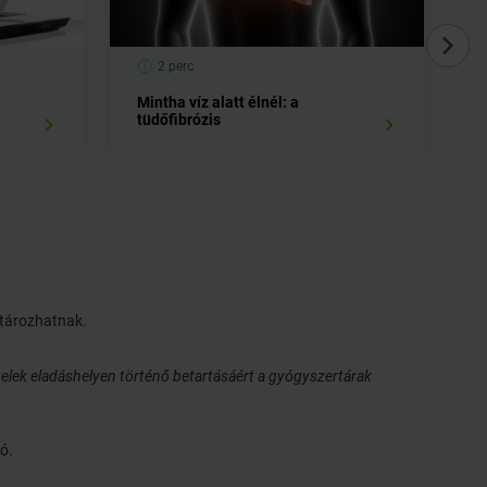
2 perc
Mintha víz alatt élnél: a
M
tüdőfibrózis
atározhatnak.
elek eladáshelyen történő betartásáért a gyógyszertárak
ó.