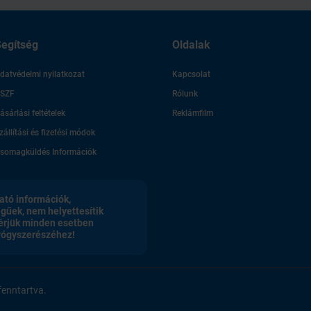
 „E
gyéb gyógyszerek és az
en (galaktóz intolerancia,
egítség
Oldalak
avar), a készítmény laktóz-
monohidrátot tartalmaz
”)
őfordulásáról számoltak be.
datvédelmi nyilatkozat
Kapcsolat
például a szájban, torokban,
SZF
Rólunk
lép fel, hagyja abba az
ljon kezelőorvosához.
ásárlási feltételek
Reklámfilm
zállítási és fizetési módok
 jelenleg vagy nemrégiben
somagküldés Információk
reflexet gátló
ató információk,
ott nyák kiköhögését
egűek, nem helyettesítik
érjük minden esetben
gyógyszerészéhez!
, cefuroxim, eritromicin,
fokozhatja az antibiotikumok
enntartva.