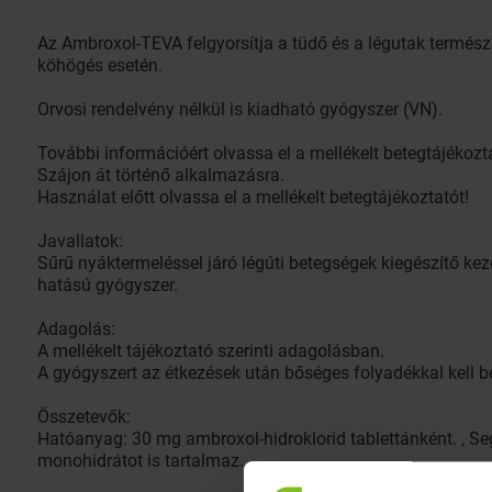
Az Ambroxol-TEVA felgyorsítja a tüdő és a légutak termész
köhögés esetén.
Orvosi rendelvény nélkül is kiadható gyógyszer (VN).
További információért olvassa el a mellékelt betegtájékozta
Szájon át történő alkalmazásra.
Használat előtt olvassa el a mellékelt betegtájékoztatót!
Javallatok:
Sűrű nyáktermeléssel járó légúti betegségek kiegészítő ke
hatású gyógyszer.
Adagolás:
A mellékelt tájékoztató szerinti adagolásban.
A gyógyszert az étkezések után bőséges folyadékkal kell b
Összetevők:
Hatóanyag: 30 mg ambroxol-hidroklorid tablettánként. , S
monohidrátot is tartalmaz.