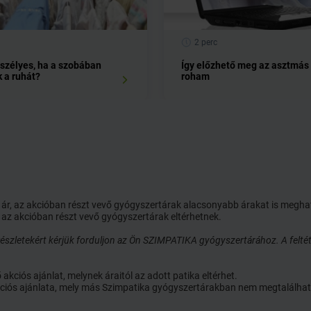
ülnek, vagy éppen
2 perc
eszélyes, ha a szobában
Így előzhető meg az asztmás
k a ruhát?
roham
gyógyszer (6. pontban
artalma miatt), ekkor a
osával vagy
ói ár, az akcióban részt vevő gyógyszertárak alacsonyabb árakat is megh
 az akcióban részt vevő gyógyszertárak eltérhetnek.
ak váladékürítő
e miatt (a fokozott
szletekért kérjük forduljon az Ön SZIMPATIKA gyógyszertárához. A feltét
;
tje emelkedhet, ezért
ciós ajánlat, melynek áraitól az adott patika eltérhet.
 az adagolást módosítani;
 akciós ajánlata, mely más Szimpatika gyógyszertárakban nem megtalálhat
g veszélyezteti a