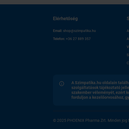
amennyiben köhögéscsillapító készítményt is szed (lásd
·
Ambroxol‑TEVA tabletta
” c. pontban).
néhány ritkán előforduló örökletes anyagcsere-betegségb
·
Elérhetőség
S
laktóz intoleranciában vagy glükóz‑galaktóz felszívódász
tartalma miatt (lásd
„Az Ambroxol-TEVA tabletta laktóz-
az ambroxol alkalmazása kapcsán súlyos bőrreakciók el
·
Email:
shop@szimpatika.hu
A
Amennyiben Önnél bőrkiütés (köztük a nyálkahártyákon, 
Telefon:
+36 27 889 357
A
orrban, szemben, nemi szerveken kialakuló elváltozások) 
Ambroxol-TEVA tabletta alkalmazását, és azonnal fordu
V
S
Egyéb gyógyszerek és az Ambroxol-TEVA tabletta
Feltétlenül tájékoztassa kezelőorvosát vagy gyógyszerészét a
C
szedett, valamint szedni tervezett egyéb gyógyszereiről.
Az Ambroxol-TEVA tabletta együttadása kerülendő a köhögési 
A Szimpatika.hu oldalain találh
köhögéscsillapítókkal, mert azok az ambroxol által elfolyósít
szolgáltatások tájékoztató jell
gátolják.
szakember véleményét, ezért k
forduljon a kezelőorvosához, 
Bizonyos antibakteriális szerekkel (antibiotikumok: amoxicillin
doxiciklin) együttadva az Ambroxol-TEVA tabletta előnyösen 
tüdőszövetbe való bejutását.
© 2025 PHOENIX Pharma Zrt. Minden jog f
Az Ambroxol-TEVA tabletta egyidejű bevétele étellel és itallal