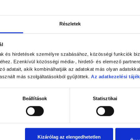
ál hosszabb ideig
yszertárba.
Részletek
 ill. brómhexinnel
ál
or.
mak és hirdetések személyre szabásához, közösségi funkciók biz
hez. Ezenkívül közösségi média-, hirdető- és elemező partner
ló számára
zó adatait, akik kombinálhatják az adatokat más olyan adatokka
asznált más szolgáltatásokból gyűjtöttek.
Az adatkezelési tájék
en az alábbi
Beállítások
Statisztikai
artalmaz.
aknak, vagy az Ön
lelően szedje.
információkra a
zerészhez.
Kizárólag az elengedhetetlen
sa kezelőorvosát vagy