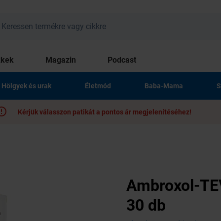
kkek
Magazin
Podcast
Hölgyek és urak
Életmód
Baba-Mama
S
Kérjük válasszon patikát a pontos ár megjelenítéséhez!
Ambroxol-TEV
30 db