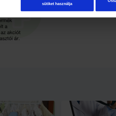
Össz
t bármely lehetséges
sütiket használja
pon belül nem enyhülnek, vagy
ta (továbbiakban Ambroxol-
tó?
 milyen betegségek esetén
oldó, köptető hatású
etegedések kezelésére,