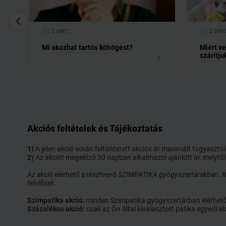
Keresse fel kezelőorvosát, ha tünetei 5 napon belül nem enyh
súlyosbodnak.
2 perc
2 perc
Mi okozhat tartós köhögést?
Miért v
2. Tudnivalók az Ambroxol-TEVA tabletta szedése előtt
szárítju
Ne szedje az Ambroxol-TEVA tablettát
-
ha allergiás az ambroxolra, illetve brómhexinre, vagy a 
felsorolt) egyéb összetevőjére
-
12 év alatti életkorban (a készítmény magas hatóanyag-t
készítmény szirup formája javasolható
-
gyomor-, bélfekély esetén.
Akciós feltételek és Tájékoztatás
Figyelmeztetések és óvintézkedések
Az Ambroxol-TEVA tabletta szedése előtt beszéljen kezelőorv
1)
A jelen akció során feltüntetett akciós ár maximált fogyaszt
gyógyszerészével.
2)
Az akciót megelőző 30 napban alkalmazni ajánlott ár, melytől
nagyobb váladékmennyiség képződésekor, illetve a légut
·
tevékenységének zavara esetén, a váladékpangás veszély
Az akció elérhető a résztvevő SZIMPATIKA gyógyszertárakban. Ré
felelősek.
nyákelválasztás a légutakban súlyosbíthatja a tüneteket)
súlyos máj-, illetve vesebetegségben a gyógyszer vérszin
·
Szimpatika akció:
minden Szimpatika gyógyszertárban elérhető ak
mindkét esetben az orvos utasításának megfelelően kell
Százalékos akció:
csak az Ön által kiválasztott patika egyedi
gyomor- és nyombélfekély esetén (mivel a nyákoldó anya
·
gyomornyálkahártya épségét);