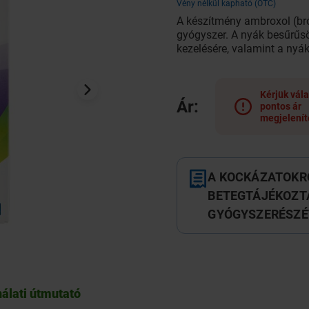
Vény nélkül kapható (OTC)
A készítmény ambroxol (br
gyógyszer. A nyák besűrűs
kezelésére, valamint a nyá
Kérjük vála
Ár:
pontos ár
megjelenít
A KOCKÁZATOKRÓ
BETEGTÁJÉKOZTA
GYÓGYSZERÉSZÉ
álati útmutató