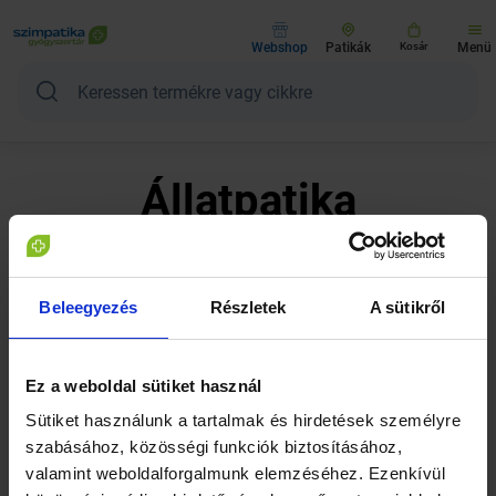
Webshop
Patikák
Kosár
Menü
Állatpatika
KUTYA-MACSKA
Beleegyezés
Részletek
A sütikről
Ez a weboldal sütiket használ
Sütiket használunk a tartalmak és hirdetések személyre
szabásához, közösségi funkciók biztosításához,
valamint weboldalforgalmunk elemzéséhez. Ezenkívül