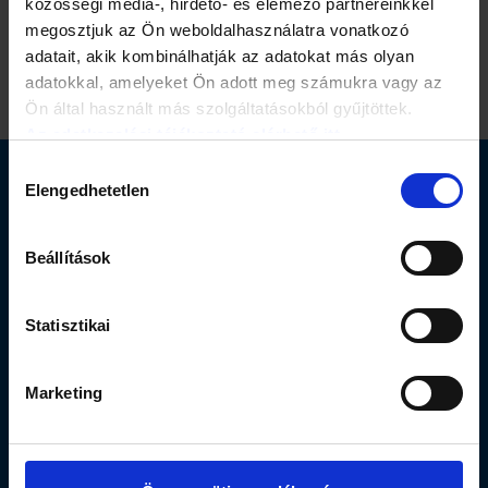
közösségi média-, hirdető- és elemező partnereinkkel
megosztjuk az Ön weboldalhasználatra vonatkozó
adatait, akik kombinálhatják az adatokat más olyan
adatokkal, amelyeket Ön adott meg számukra vagy az
Ön által használt más szolgáltatásokból gyűjtöttek.
Az adatkezelési tájékoztató elérhető itt.
Hozzájárulás
Elengedhetetlen
Elérhetőség
kiválasztása
Segítség
Beállítások
Oldalak
Statisztikai
A Szimpatika.hu oldalain található információk,
szolgáltatások tájékoztató jellegűek, nem
Marketing
helyettesítik szakember véleményét, ezért kérjük
minden esetben forduljon a kezelőorvosához,
gyógyszerészéhez!