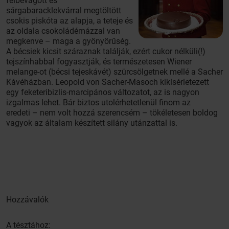
félbevágott és
sárgabaracklekvárral megtöltött
csokis piskóta az alapja, a teteje és
az oldala csokoládémázzal van
megkenve – maga a gyönyörűség.
A bécsiek kicsit száraznak találják, ezért cukor nélküli(!)
tejszínhabbal fogyasztják, és természetesen Wiener
melange-ot (bécsi tejeskávét) szürcsölgetnek mellé a Sacher
Kávéházban. Leopold von Sacher-Masoch kikísérletezett
egy feketeribizlis-marcipános változatot, az is nagyon
izgalmas lehet. Bár biztos utolérhetetlenül finom az
eredeti – nem volt hozzá szerencsém – tökéletesen boldog
vagyok az általam készített silány utánzattal is.
Hozzávalók
A tésztához: