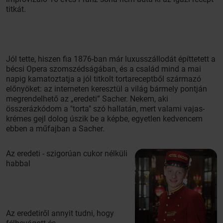
titkát.
Jól tette, hiszen fia 1876-ban már luxusszállodát építtetett a
bécsi Opera szomszédságában, és a család mind a mai
napig kamatoztatja a jól titkolt tortareceptből származó
előnyöket: az interneten keresztül a világ bármely pontján
megrendelhető az „eredeti” Sacher. Nekem, aki
összerázkódom a "torta" szó hallatán, mert valami vajas-
krémes gejl dolog úszik be a képbe, egyetlen kedvencem
ebben a műfajban a Sacher.
Az eredeti - szigorúan cukor nélküli
habbal
Az eredetiről annyit tudni, hogy