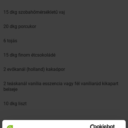
15 dkg szobahőmérsékletű vaj
20 dkg porcukor
6 tojás
15 dkg finom étcsokoládé
2 evőkanál (holland) kakaópor
2 teáskanál vanília esszencia vagy fél vaníliarúd kikapart
belseje
10 dkg liszt