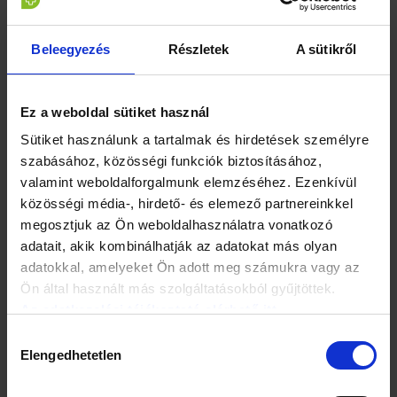
A töltelékhez és mázhoz:
Beleegyezés
Részletek
A sütikről
20 dkg étcsokoládé
1 kiskanál vaj
Ez a weboldal sütiket használ
Sütiket használunk a tartalmak és hirdetések személyre
szabásához, közösségi funkciók biztosításához,
valamint weboldalforgalmunk elemzéséhez. Ezenkívül
A tálaláshoz:
közösségi média-, hirdető- és elemező partnereinkkel
megosztjuk az Ön weboldalhasználatra vonatkozó
cukor nélkül felvert tejszínhab
adatait, akik kombinálhatják az adatokat más olyan
adatokkal, amelyeket Ön adott meg számukra vagy az
Ön által használt más szolgáltatásokból gyűjtöttek.
Az adatkezelési tájékoztató elérhető itt.
Elkészítés:
Hozzájárulás
Elengedhetetlen
Egy 24 cm átmérőjű, csatos tortaformát kibéleltem
kiválasztása
sütőpapírral. A sütőt előmelegítettem 170 °C-ra. A vajat és a
porcukorból 15 dkg-t habosra kevertem.