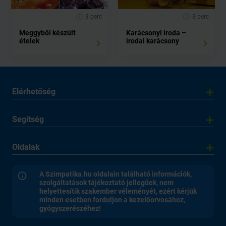
3 perc
3 perc
Meggyből készült
Karácsonyi iroda –
ételek
irodai karácsony
Elérhetőség
Segítség
Oldalak
A Szimpatika.hu oldalain található információk,
szolgáltatások tájékoztató jellegűek, nem
helyettesítik szakember véleményét, ezért kérjük
minden esetben forduljon a kezelőorvosához,
gyógyszerészéhez!