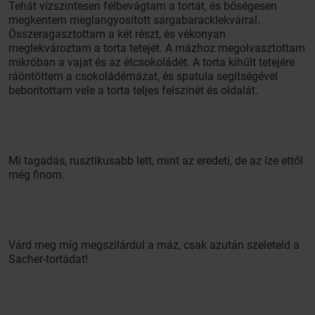
Tehát vízszintesen félbevágtam a tortát, és bőségesen
megkentem meglangyosított sárgabaracklekvárral.
Összeragasztottam a két részt, és vékonyan
meglekvároztam a torta tetejét. A mázhoz megolvasztottam
mikróban a vajat és az étcsokoládét. A torta kihűlt tetejére
ráöntöttem a csokoládémázat, és spatula segítségével
beborítottam vele a torta teljes felszínét és oldalát.
Mi tagadás, rusztikusabb lett, mint az eredeti, de az íze ettől
még finom.
Várd meg míg megszilárdul a máz, csak azután szeleteld a
Sacher-tortádat!