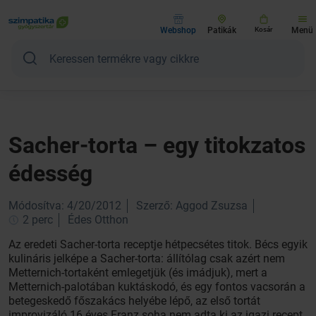
Webshop
Patikák
Kosár
Menü
Sacher-torta – egy titokzatos
édesség
Módosítva: 4/20/2012
Szerző: Aggod Zsuzsa
2 perc
Édes Otthon
Az eredeti Sacher-torta receptje hétpecsétes titok. Bécs egyik
kulináris jelképe a Sacher-torta: állítólag csak azért nem
Metternich-tortaként emlegetjük (és imádjuk), mert a
Metternich-palotában kuktáskodó, és egy fontos vacsorán a
betegeskedő főszakács helyébe lépő, az első tortát
improvizáló 16 éves Franz soha nem adta ki az igazi recept