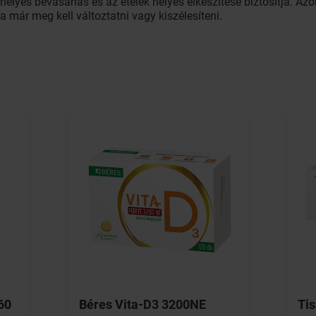
helyes bevásárlás és az ételek helyes elkészítése biztosítja. A
a már meg kell változtatni vagy kiszélesíteni.
60
Béres Vita-D3 3200NE
Tis