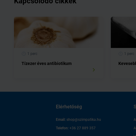
Kapcsolódó cikkek
1 perc
1 perc
Tízezer éves antibiotikum
Kevesebb
Elérhetőség
S
Email:
shop@szimpatika.hu
A
Telefon:
+36 27 889 357
A