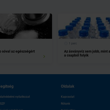
1 perc
 sóval az egészségért
Az ásványvíz sem jobb, mint 
a csapból folyik
egítség
Oldalak
datvédelmi nyilatkozat
Kapcsolat
SZF
Rólunk