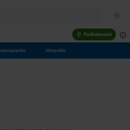
Patikakereső
zépségápolás
Állatpatika