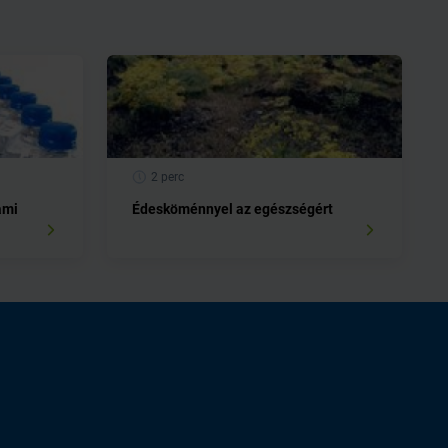
2 perc
ami
Édesköménnyel az egészségért