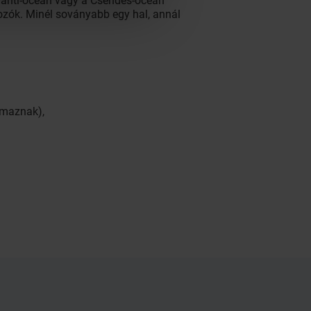
Atlanti-óceán vagy a Csendes-óceán
ozók. Minél soványabb egy hal, annál
lmaznak),