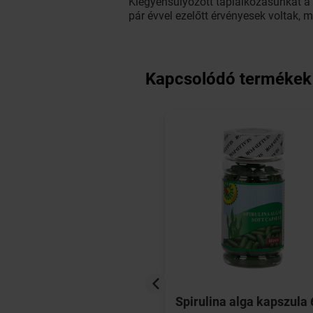
Kiegyensúlyozott táplálkozásunkat a 
pár évvel ezelőtt érvényesek voltak, m
Kapcsolódó termékek
Neovadiol Post Meno
Spirulina alga kapszula 