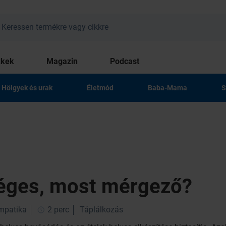
kkek
Magazin
Podcast
Hölgyek és urak
Életmód
Baba-Mama
S
éges, most mérgező?
impatika
2 perc
Táplálkozás