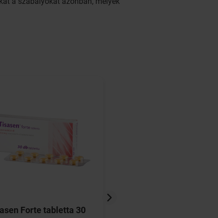
zokat a szabályokat azonban, melyek
asen Forte tabletta 30
Laktoherb tejelválas