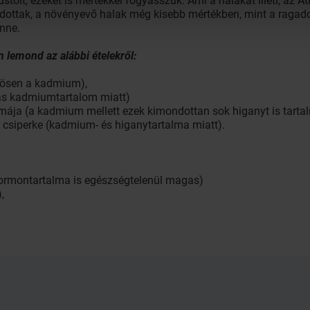
stölt, ezeket is mértékkel fogyasszuk. Ami a halakat illeti, az 
dottak, a növényevő halak még kisebb mértékben, mint a ragad
nne.
 lemond az alábbi ételekről:
nösen a kadmium),
as kadmiumtartalom miatt)
mája (a kadmium mellett ezek kimondottan sok higanyt is tarta
csiperke (kadmium- és higanytartalma miatt).
ormontartalma is egészségtelenül magas)
,