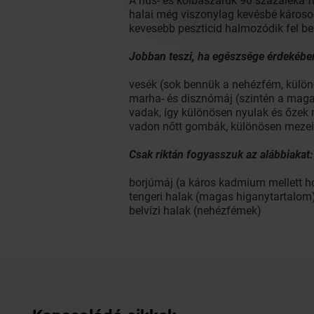
A hús- és kolbászáruk 90 százaléka fü
halai még viszonylag kevésbé károso
kevesebb peszticid halmozódik fel be
Jobban teszi, ha egészsége érdekében
vesék (sok bennük a nehézfém, külö
marha- és disznómáj (szintén a mag
vadak, így különösen nyulak és őzek 
vadon nőtt gombák, különösen mezei 
Csak riktán fogyasszuk az alábbiakat:
borjúmáj (a káros kadmium mellett h
tengeri halak (magas higanytartalom)
belvízi halak (nehézfémek)