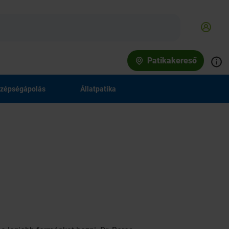
Patikakereső
zépségápolás
Állatpatika