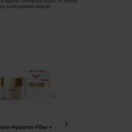
a legjobb formánkat hozni. Dr. Boros-
ny módszerekről beszélt.
erin Hyaluron-Filler +
TENA bőrvédő krém