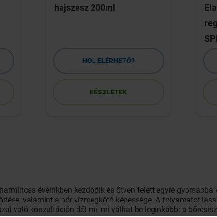
hajszesz 200ml
Ela
reg
SP
HOL ELÉRHETŐ?
RÉSZLETEK
armincas éveinkben kezdődik és ötven felett egyre gyorsabbá vá
lődése, valamint a bőr vízmegkötő képessége. A folyamatot las
zal való konzultáción dől mi, mi válhat be leginkább: a bőrcsisz