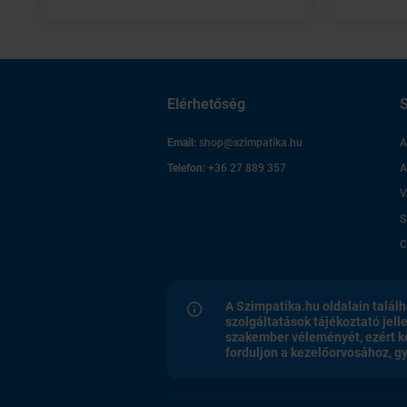
Elérhetőség
S
Email:
shop@szimpatika.hu
A
Telefon:
+36 27 889 357
A
V
S
C
A Szimpatika.hu oldalain találh
szolgáltatások tájékoztató jell
szakember véleményét, ezért k
forduljon a kezelőorvosához, 