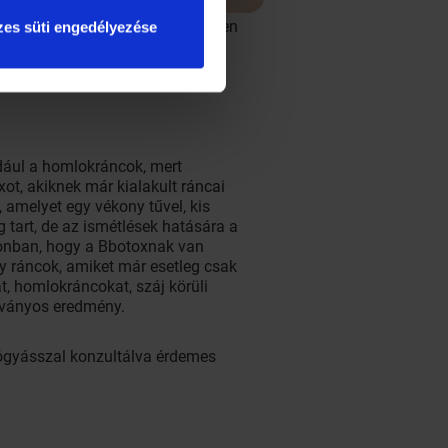
hialuronsav,
 bejuttatható. A kezelést követően
es süti engedélyezése
a jelentkezik, amikor beindul a
ldául a homlokráncok, mert
ot, akiknek már kialakult ráncai
 amelyet egy vékony tűvel, kis
 tart, de az ismétlések hatására a
zonban, hogy a Bbotoxnak van
ly ráncok, amiket már esetleg csak
át, homlokráncokat, száj körüli
átványos eredmény.
yógyásszal konzultálva érdemes