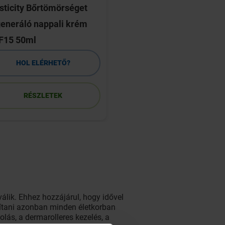
sticity Bőrtömörséget
eneráló nappali krém
F15 50ml
HOL ELÉRHETŐ?
HOL ELÉRHETŐ
RÉSZLETEK
RÉSZLETEK
lik. Ehhez hozzájárul, hogy idővel
sítani azonban minden életkorban
olás, a dermarolleres kezelés, a