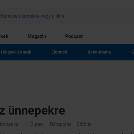
kkek
Magazin
Podcast
Hölgyek és urak
Életmód
Baba-Mama
S
z ünnepekre
zimpatika
2 perc
Bőrápolás
Bőrünk