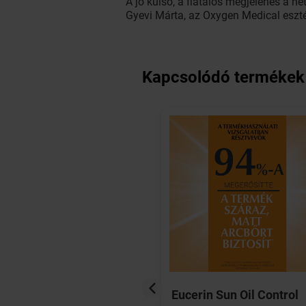
A jó külső, a fiatalos megjelenés a 
Gyevi Márta, az Oxygen Medical eszté
Kapcsolódó termékek
 Xémose
Eucerin Sun Oil Control