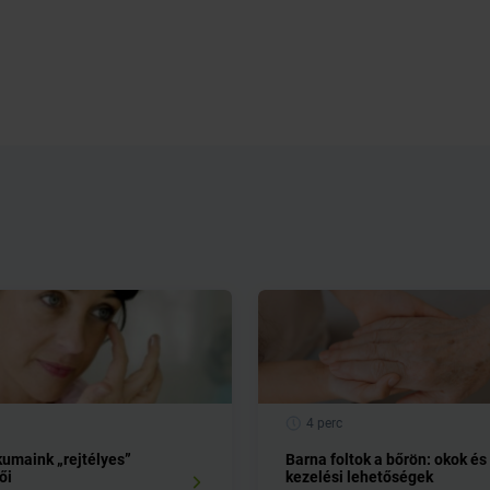
4 perc
umaink „rejtélyes”
Barna foltok a bőrön: okok és
ői
kezelési lehetőségek