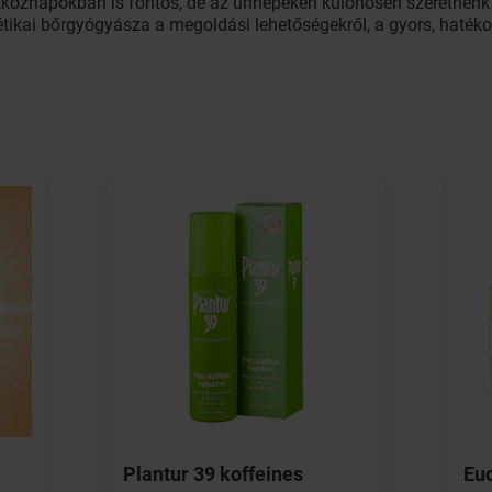
hétköznapokban is fontos, de az ünnepeken különösen szeretnénk 
tikai bőrgyógyásza a megoldási lehetőségekről, a gyors, hatéko
Plantur 39 koffeines
Euc