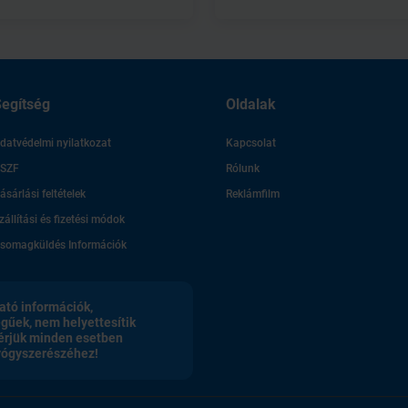
egítség
Oldalak
datvédelmi nyilatkozat
Kapcsolat
SZF
Rólunk
ásárlási feltételek
Reklámfilm
zállítási és fizetési módok
somagküldés Információk
ató információk,
egűek, nem helyettesítik
érjük minden esetben
gyógyszerészéhez!