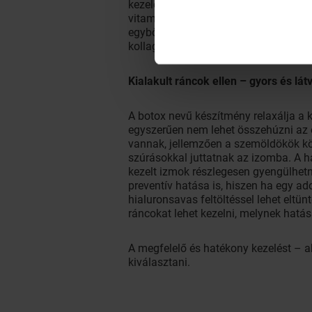
kezelés hatékonyságát tovább lehet n
vitaminok, revitalizáló anyagok) kenü
egyből javul a bőr állaga, az apró rá
kollagén szintézis. Egy 4 kezelésből ál
Kialakult ráncok ellen – gyors és l
A botox nevű készítmény relaxálja a k
egyszerűen nem lehet összehúzni az o
vannak, jellemzően a szemöldökök köz
szúrásokkal juttatnak az izomba. A ha
kezelt izmok részlegesen gyengülhetn
preventív hatása is, hiszen ha egy ad
hialuronsavas feltöltéssel lehet eltün
ráncokat lehet kezelni, melynek hatás
A megfelelő és hatékony kezelést – a
kiválasztani.