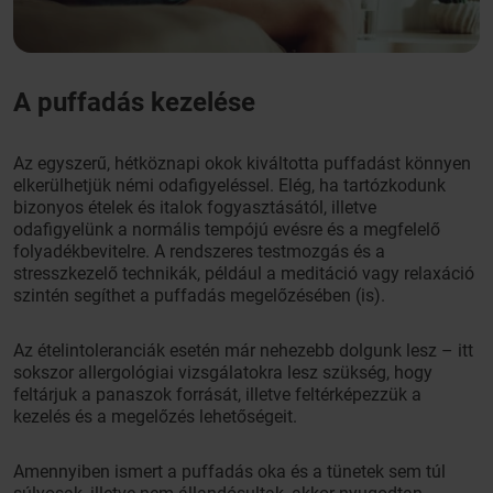
A puffadás kezelése
Az egyszerű, hétköznapi okok kiváltotta puffadást könnyen
elkerülhetjük némi odafigyeléssel. Elég, ha tartózkodunk
bizonyos ételek és italok fogyasztásától, illetve
odafigyelünk a normális tempójú evésre és a megfelelő
folyadékbevitelre. A rendszeres testmozgás és a
stresszkezelő technikák, például a meditáció vagy relaxáció
szintén segíthet a puffadás megelőzésében (is).
Az ételintoleranciák esetén már nehezebb dolgunk lesz – itt
sokszor allergológiai vizsgálatokra lesz szükség, hogy
feltárjuk a panaszok forrását, illetve feltérképezzük a
kezelés és a megelőzés lehetőségeit.
Amennyiben ismert a puffadás oka és a tünetek sem túl