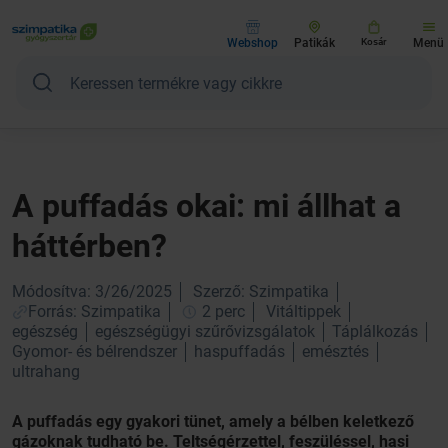
Webshop
Patikák
Kosár
Menü
A puffadás okai: mi állhat a
háttérben?
Módosítva: 3/26/2025
Szerző: Szimpatika
Forrás: Szimpatika
2 perc
Vitáltippek
egészség
egészségügyi szűrővizsgálatok
Táplálkozás
Gyomor- és bélrendszer
haspuffadás
emésztés
ultrahang
A puffadás egy gyakori tünet, amely a bélben keletkező
gázoknak tudható be. Teltségérzettel, feszüléssel, hasi