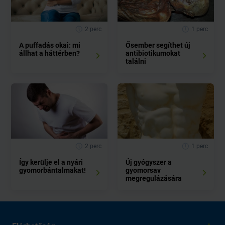
2 perc
1 perc
A puffadás okai: mi
Ősember segíthet új
állhat a háttérben?
antibiotikumokat
találni
2 perc
1 perc
Így kerülje el a nyári
Új gyógyszer a
gyomorbántalmakat!
gyomorsav
megregulázására