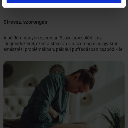
gombákig. A fertőzés helye szintén változhat: érintett lehet a
gyomor, illetve a vékony- és a vastagbél is.
Stressz, szorongás
A bélflóra nagyon szorosan összekapcsolódik az
idegrendszerrel, ezért a stressz és a szorongás is gyakran
emésztési problémákban, például puffadásban csapódik le.