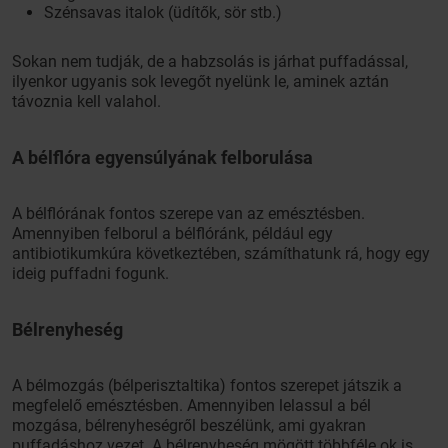
Szénsavas italok (üdítők, sör stb.)
Sokan nem tudják, de a habzsolás is járhat puffadással,
ilyenkor ugyanis sok levegőt nyelünk le, aminek aztán
távoznia kell valahol.
A bélflóra egyensúlyának felborulása
A bélflórának fontos szerepe van az emésztésben.
Amennyiben felborul a bélflóránk, például egy
antibiotikumkúra következtében, számíthatunk rá, hogy egy
ideig puffadni fogunk.
Bélrenyheség
A bélmozgás (bélperisztaltika) fontos szerepet játszik a
megfelelő emésztésben. Amennyiben lelassul a bél
mozgása, bélrenyheségről beszélünk, ami gyakran
puffadáshoz vezet. A bélrenyheség mögött többféle ok is