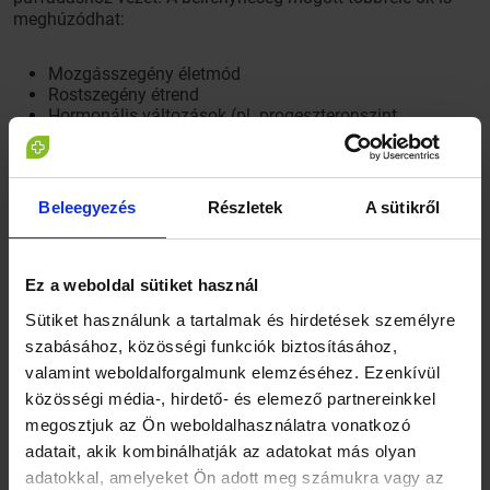
meghúzódhat:
Mozgásszegény életmód
Rostszegény étrend
Hormonális változások (pl. progeszteronszint
megemelkedése, pajzsmirigy-alulműködés)
Nem megfelelő folyadékbevitel
Gyomorsavtúltengés
Beleegyezés
Részletek
A sütikről
A gyomorsav túlzott mértékben történő termelődése szintén
gyakran okoz puffadást.
Ez a weboldal sütiket használ
Sütiket használunk a tartalmak és hirdetések személyre
Allergia, intolerancia
szabásához, közösségi funkciók biztosításához,
valamint weboldalforgalmunk elemzéséhez. Ezenkívül
közösségi média-, hirdető- és elemező partnereinkkel
Nagyon gyakran allergia vagy intolerancia áll a háttérben.
megosztjuk az Ön weboldalhasználatra vonatkozó
Napjainkban nagyon sok olyan étel, illetve anyag van, ami
erős, adott esetben veszélyes immunreakciókat vált ki. Más
adatait, akik kombinálhatják az adatokat más olyan
esetekben arról van szó, hogy enzimhiány miatt a szervezet
adatokkal, amelyeket Ön adott meg számukra vagy az