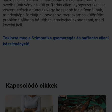
súlyosak, illetve nem állandósultak, akkor nyugodtan
szedhetünk vény nélküli puffadás elleni gyógyszereket. Ha
viszont erősek a tünetek vagy hosszabb ideje fennállnak,
mindenképp forduljunk orvoshoz, mert számos különféle
probléma állhat a háttérben, amelyeket azonosítani, majd
kezelni kell.
Tekintse meg a Szimpatika gyomorégés és puffadás elleni
készítményeit!
Kapcsolódó cikkek