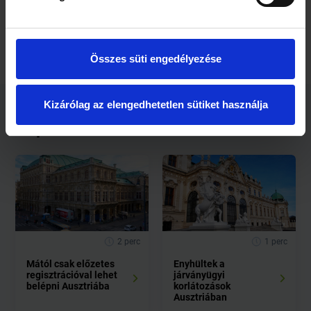
Forrás: bkik.hu
Összes süti engedélyezése
Kizárólag az elengedhetetlen sütiket használja
Kapcsolódó cikkek
2 perc
1 perc
Mától csak előzetes
Enyhültek a
regisztrációval lehet
járványügyi
belépni Ausztriába
korlátozások
Ausztriában