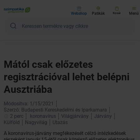
Webshop
Patikák
Kosár
Menü
Mától csak előzetes
regisztrációval lehet belépni
Ausztriába
Módosítva: 1/15/2021
Szerző: Budapesti Kereskedelmi és Iparkamara
2 perc
koronavírus
Világjárvány
Járvány
Külföld
Nagyvilág
Utazás
A koronavírus-járvány megfékezését célzó intézkedések
részeként január 15-étől csak kötelező előzetes elektronikus