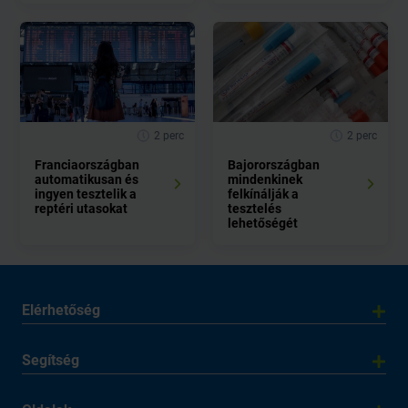
2 perc
2 perc
Franciaországban
Bajorországban
automatikusan és
mindenkinek
ingyen tesztelik a
felkínálják a
reptéri utasokat
tesztelés
lehetőségét
Elérhetőség
Segítség