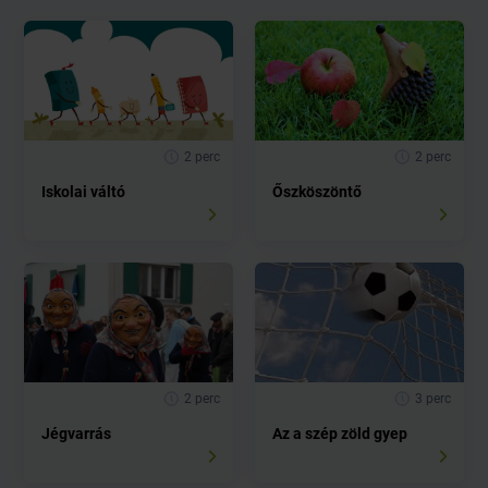
2 perc
2 perc
Iskolai váltó
Őszköszöntő
2 perc
3 perc
Jégvarrás
Az a szép zöld gyep