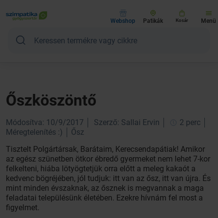
Webshop
Patikák
Kosár
Menü
Őszköszöntő
Módosítva: 10/9/2017
Szerző: Sallai Ervin
2 perc
Méregtelenítés :)
Ősz
Tisztelt Polgártársak, Barátaim, Kerecsendapátiak! Amikor
az egész szünetben ötkor ébredő gyermeket nem lehet 7-kor
felkelteni, hiába lötyögtetjük orra előtt a meleg kakaót a
kedvenc bögréjében, jól tudjuk: itt van az ősz, itt van újra. És
mint minden évszaknak, az ősznek is megvannak a maga
feladatai településünk életében. Ezekre hívnám fel most a
figyelmet.