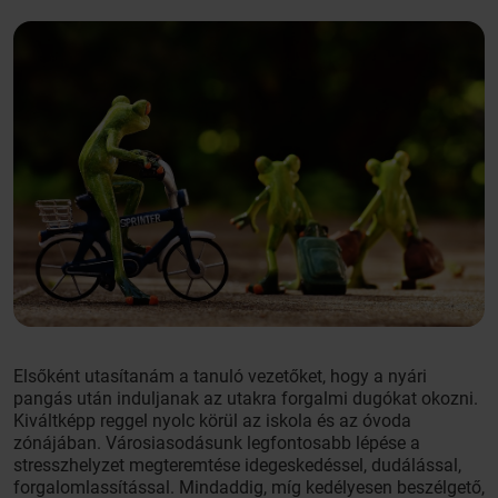
Elsőként utasítanám a tanuló vezetőket, hogy a nyári
pangás után induljanak az utakra forgalmi dugókat okozni.
Kiváltképp reggel nyolc körül az iskola és az óvoda
zónájában. Városiasodásunk legfontosabb lépése a
stresszhelyzet megteremtése idegeskedéssel, dudálással,
forgalomlassítással. Mindaddig, míg kedélyesen beszélgető,