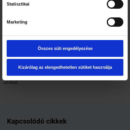
könnyen elsajátítható, egyszerű és van benne sok
Statisztikai
gyakorlást igénylő, bonyolult testhelyzet. Jellegéből
adódóan bárki gyakorolhatja, nemtől, kortól és testalkattól
függetlenül. A gyakorlatok az élettani hatásaik
Marketing
figyelembevételével sajátosan vannak összeállítva. A
végrehajtásuk módja - ütemezésében és a légzéssel való
összehangoltságában - különleges.
A jóga mindenekelőtt gyakorlati út, amelyen mindent
Összes süti engedélyezése
magunknak kell elérnünk és megvalósítanunk. Senki sem
adhat nekünk egészséget, boldogságot, elégedettséget.
Ezeket sem megvásárolni, sem külső eszközökkel elérni
Kizárólag az elengedhetetlen sütiket használja
nem lehet. Bennünk rejlenek és csak saját erőfeszítésünk
gyümölcseként találhatunk rájuk és valósíthatjuk meg
azokat.
Kapcsolódó cikkek