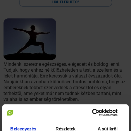
HOL ELÉRHETŐ?
Mindenki szeretne egészséges, elégedett és boldog lenni.
Tudjuk, hogy ehhez nélkülözhetetlen a test, a szellem és a
lélek harmóniája. Erre keressük a választ évszázadok óta.
Napjainkban azonban különösen fontos probléma, hogy az
embereknek többet szenvednek a stressztől és olyan
terhektől, amelyeket már nem tudnak kézben tartani, mint
valaha is az emberiség történetében.
Miután újra és újra megpróbálnak megnyugodni és ellazulni
mindhiába, altatókhoz, nyugtatókhoz fordulnak, de
rosszabb esetben az alkoholban és a drogokban keresnek
menedéket.
Beleegyezés
Részletek
A sütikről