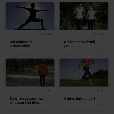
2 perc
2 perc
Ősi módszer a
A láb mindig kéznél
stressz ellen
van
1 perc
2 perc
Ennyire egyszerű: ez
A futás fiatalon tart
a hosszú élet titka