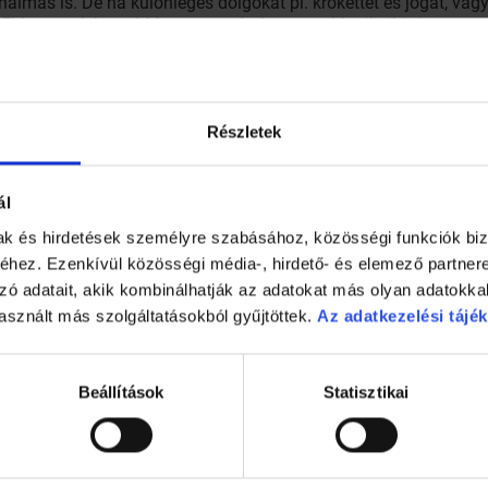
almas is. De ha különleges dolgokat pl. krokettet és jógát, vag
. Ehhez segít hozzá Magyarország legnagyobb piknikje is.
Részletek
ál
mak és hirdetések személyre szabásához, közösségi funkciók biz
hez. Ezenkívül közösségi média-, hirdető- és elemező partner
zó adatait, akik kombinálhatják az adatokat más olyan adatokka
asznált más szolgáltatásokból gyűjtöttek.
Az adatkezelési tájék
Beállítások
Statisztikai
1 perc