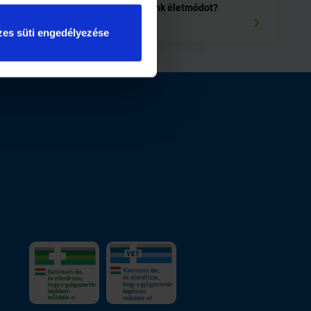
Hogyan váltsunk életmódot?
es süti engedélyezése