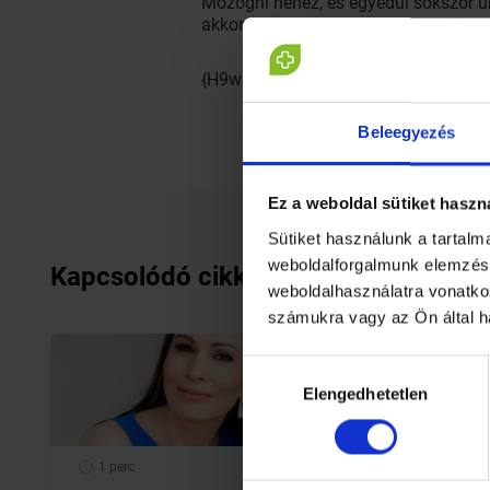
Mozogni nehéz, és egyedül sokszor un
akkor rögtön érdekessé válik a dolog
{H9wk6uEco-E}
Beleegyezés
Ez a weboldal sütiket haszn
Sütiket használunk a tartal
weboldalforgalmunk elemzésé
Kapcsolódó cikkek
weboldalhasználatra vonatko
számukra vagy az Ön által h
Hozzájárulás
Elengedhetetlen
kiválasztása
1 perc
1 perc