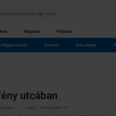
kkek
Magazin
Podcast
Hölgyek és urak
Életmód
Baba-Mama
S
Fény utcában
impatika
1 perc
Szimpatika TV