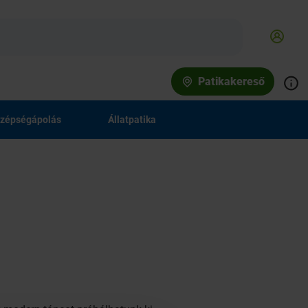
Patikakereső
zépségápolás
Állatpatika