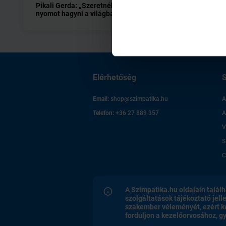
Pikali Gerda: „Szeretnék egy kis
12 titok,
nyomot hagyni a világban”
Elérhetőség
S
Email:
shop@szimpatika.hu
A
Telefon:
+36 27 889 357
A
V
S
C
A Szimpatika.hu oldalain találh
szolgáltatások tájékoztató jell
szakember véleményét, ezért k
forduljon a kezelőorvosához, 