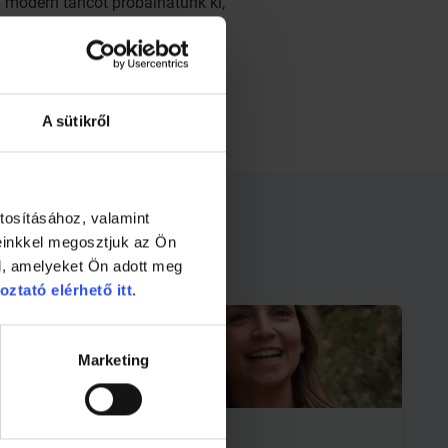
y modern táncot próbálhatunk ki,
A sütikről
tosításához, valamint
einkkel megosztjuk az Ön
l, amelyeket Ön adott meg
oztató elérhető itt.
Marketing
1 perc