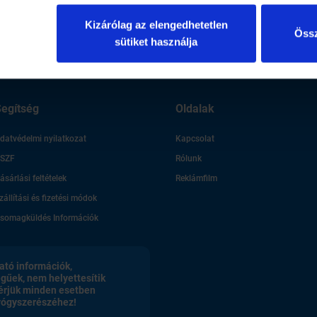
 amit tudnod kell!
Gixer a Zöld Pardonban
Kizárólag az elengedhetetlen
Össz
sütiket használja
egítség
Oldalak
datvédelmi nyilatkozat
Kapcsolat
SZF
Rólunk
ásárlási feltételek
Reklámfilm
zállítási és fizetési módok
somagküldés Információk
ató információk,
egűek, nem helyettesítik
érjük minden esetben
gyógyszerészéhez!