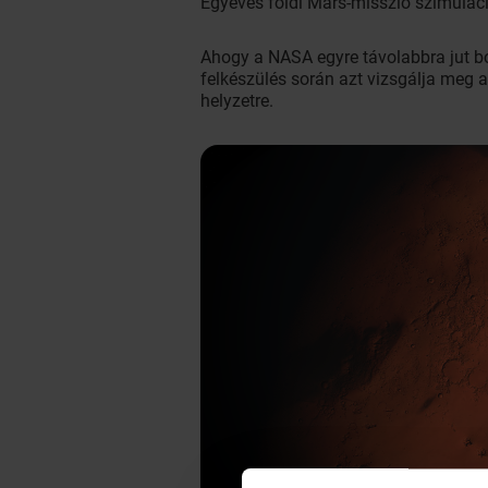
Egyéves földi Mars-misszió szimulác
Ahogy a NASA egyre távolabbra jut bo
felkészülés során azt vizsgálja meg 
helyzetre.