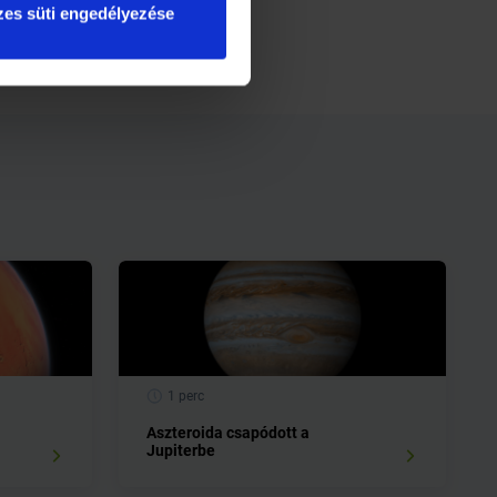
es süti engedélyezése
1 perc
Aszteroida csapódott a
Jupiterbe