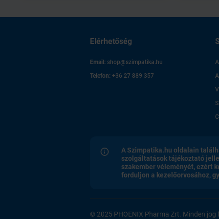
Elérhetőség
S
Email:
shop@szimpatika.hu
A
Telefon:
+36 27 889 357
A
V
S
C
A Szimpatika.hu oldalain találh
szolgáltatások tájékoztató jell
szakember véleményét, ezért k
forduljon a kezelőorvosához, 
© 2025 PHOENIX Pharma Zrt. Minden jog f