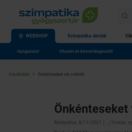
WEBSHOP
Szimpatika akciók
Ci
Gyógyászat
Vitamin és étrend kiegészítő
Kezdőoldal
Önkénteseket vár a NASA
Önkénteseket 
Módosítva: 8/11/2021
Forrás: n