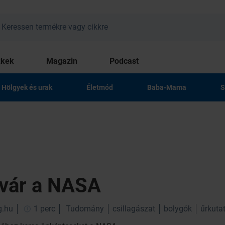
kkek
Magazin
Podcast
Hölgyek és urak
Életmód
Baba-Mama
S
vár a NASA
g.hu
1 perc
Tudomány
csillagászat
bolygók
űrkuta