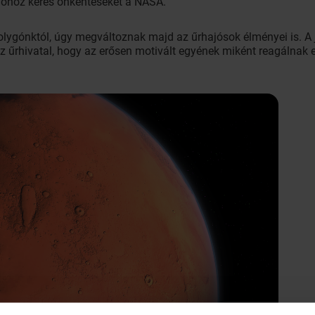
ióhoz keres önkénteseket a NASA.
lygónktól, úgy megváltoznak majd az űrhajósok élményei is. A 
az űrhivatal, hogy az erősen motivált egyének miként reagálnak 