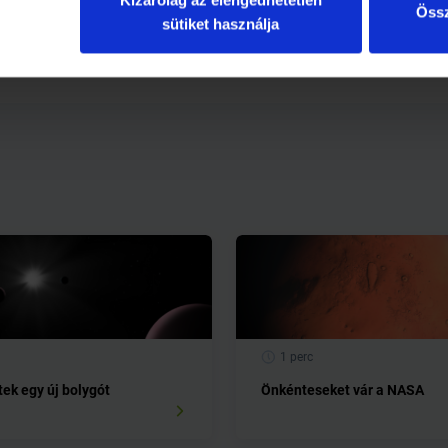
Kizárólag az elengedhetetlen
 átesettek.
Össz
sütiket használja
1 perc
tek egy új bolygót
Önkénteseket vár a NASA