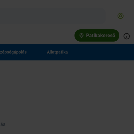
Patikakereső
zépségápolás
Állatpatika
tás