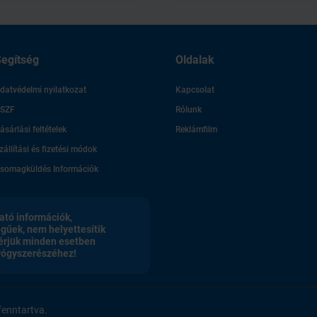
egítség
Oldalak
datvédelmi nyilatkozat
Kapcsolat
SZF
Rólunk
ásárlási feltételek
Reklámfilm
zállítási és fizetési módok
somagküldés Információk
ató információk,
egűek, nem helyettesítik
érjük minden esetben
gyógyszerészéhez!
enntartva.