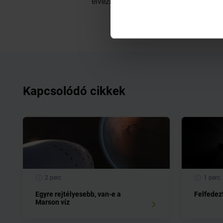
élvezhetnek a katonatiszti kiképzésen
Kapcsolódó cikkek
2 perc
1 perc
Egyre rejtélyesebb, van-e a
Felfedez
Marson víz