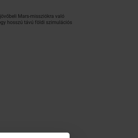
jövőbeli Mars-missziókra való
egy hosszú távú földi szimulációs