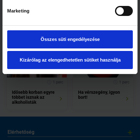
1 perc
1 perc
Marketing
Oltással az
Tanácsok: így
alkoholizmus ellen?
kezelhető az
alkoholizmus
Összes süti engedélyezése
Kizárólag az elengedhetetlen sütiket használja
1 perc
1 perc
Idősebb korban egyre
Ha vérszegény, igyon
többet isznak az
bort!
alkoholisták
Elérhetőség