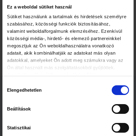
(kínai, japán) emberek génállománya inspirálta, náluk
ugyanis sokkal magasabb azoknak a száma, akik
Ez a weboldal sütiket használ
genetikailag képtelenek feldolgozni az alkoholt, s
Sütiket használunk a tartalmak és hirdetések személyre
(valószínűleg éppen ezért) sokkal alacsonyabb az
szabásához, közösségi funkciók biztosításához,
alkoholisták száma.
valamint weboldalforgalmunk elemzéséhez. Ezenkívül
S bár azt el tudjuk fogadni, hogy az instant rosszullét
közösségi média-, hirdető- és elemező partnereinkkel
megakadályozhatja az alkohol iránti függőség kialakulását,
megosztjuk az Ön weboldalhasználatra vonatkozó
abban már nem vagyunk teljesen biztosak, hogy egy már
adatait, akik kombinálhatják az adatokat más olyan
függő emberen segíthet-e.
adatokkal, amelyeket Ön adott meg számukra vagy az
Ön által használt más szolgáltatásokból gyűjtöttek.
Az adatkezelési tájékoztató elérhető itt.
Hozzájárulás
Elengedhetetlen
kiválasztása
Kapcsolódó cikkek
Beállítások
Statisztikai