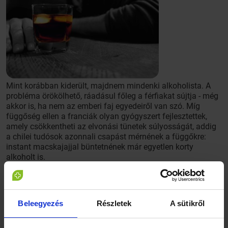
Mint korábban kiderült, majdnem mindenki alkoholista. A
probléma örökölhető, ráadásul főleg a férfiakat sújtja - még
akkor is, ha nem az emberi faj egyedeiről van szó. Míg
függőség ellen a franciák olyan gyógyszert fejlesztettek,
amely csökkentheti az elvonási tünetek súlyosságát, addig
a chilei tudósok azonnali csapást mérnének a függőkre:
instant macskajajjal büntetnének már egyetlen korty
alkoholt is.
Az általuk kifejlesztett oltás arra utasítja a májat, hogy ne
dolgozza fel az alkoholt, vagyis amíg a vakcina kifejti
hatását, addig minden csepp alkohol hányingert,
Beleegyezés
Részletek
A sütikről
megemelkedett szívverést és általános rosszullétet okoz. A
szó leglazábban vett értelmében vett oltás ötletét a keleti