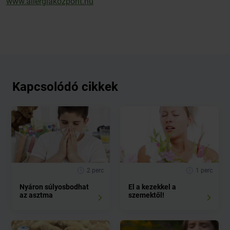
www.allergiakozpont.hu
Kapcsolódó cikkek
2 perc
1 perc
Nyáron súlyosbodhat
El a kezekkel a
az asztma
szemektől!