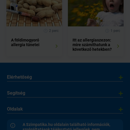
2 perc
1 perc
A földimogyoró
Itt az allergiaszezon:
allergia tünetei
mire számíthatunk a
következő hetekben?
Elérhetőség
Segítség
Oldalak
A Szimpatika.hu oldalain található információk,
szolgáltatások tájékoztató jellegűek, nem