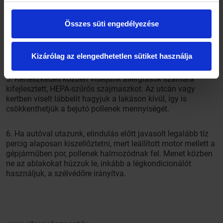
anyagokon a pollenszemek könnyen megtapadhatnak.
Összes süti engedélyezése
4. Csökkenthetjük az éjszaka belélegzett allergének
mennyiségét, ha esténként hajmosással szabadulunk meg
a napközben lerakódott pollenektől.
Kizárólag az elengedhetetlen sütiket használja
5. Kertészkedés közben viseljünk allergiások számára
kifejlesztett, HEPA-szűrős szájmaszkot. Az utcán vagy
kertben viselt lábbelit hagyjuk a lakáson kívül, így is
csökkenthetjük a bejutó pollenek mennyiségét.
6. Ha autóval utazunk, elindulás előtt javasolt legalább tíz
percig alaposan kiszellőztetni, mert leállított motor mellett a
gépjárműben por, pollenek halmozódnak fel. Menet közben
ne az ablakokat húzzuk le, inkább a légkondicionálót
használjuk, a szélvédőre irányítva.