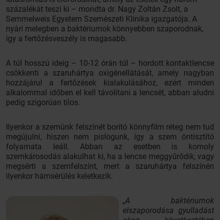
százalékát teszi ki – mondta dr. Nagy Zoltán Zsolt, a
Semmelweis Egyetem Szemészeti Klinika igazgatója. A
nyári melegben a baktériumok könnyebben szaporodnak,
így a fertőzésveszély is magasabb.
A túl hosszú ideig – 10-12 órán túl – hordott kontaktlencse
csökkenti a szaruhártya oxigénellátását, amely nagyban
hozzájárul a fertőzések kialakulásához, ezért minden
alkalommal időben el kell távolítani a lencsét, abban aludni
pedig szigorúan tilos.
Ilyenkor a szemünk felszínét borító könnyfilm réteg nem tud
megújulni, hiszen nem pislogunk, így a szem öntisztító
folyamata leáll. Abban az esetben is komoly
szemkárosodás alakulhat ki, ha a lencse meggyűrődik, vagy
megsérti a szemfelszínt, mert a szaruhártya felszínén
ilyenkor hámsérülés keletkezik.
„A baktériumok
elszaporodása gyulladást