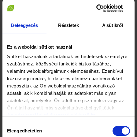
a lencsét nem szabad visszatenni, a tünetek jelentkezésekor
pedig minél hamarabb orvoshoz kell fordulni.
„Kezdeti stádiumban a betegek nagy részénél elegendő az
Beleegyezés
Részletek
A sütikről
antibiotikum kezelés szemcseppel kiegészítve, azonban a
teljes gyógyulás így is több hétig eltarthat”
– emelte ki a
szakember.
Ez a weboldal sütiket használ
Sütiket használunk a tartalmak és hirdetések személyre
Megjegyezte: a higiéniás szabályok betartásával és a
szabásához, közösségi funkciók biztosításához,
lencsék elővigyázatos be-, kihelyezésével elkerülhetők a
komolyabb problémák.
valamint weboldalforgalmunk elemzéséhez. Ezenkívül
közösségi média-, hirdető- és elemező partnereinkkel
megosztjuk az Ön weboldalhasználatra vonatkozó
adatait, akik kombinálhatják az adatokat más olyan
adatokkal, amelyeket Ön adott meg számukra vagy az
Ön által használt más szolgáltatásokból gyűjtöttek.
Az adatkezelési tájékoztató elérhető itt.
Hozzájárulás
Elengedhetetlen
kiválasztása