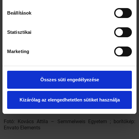
Beállítások
Statisztikai
8-10 óránál tovább ne viseljünk kontaktlencsét!
Marketing
Minden esetben kontaktlencse-ápoló folyadékot és ne
csapvizet használjunk a lencse tárolásához!
Mindig mossunk kezet a használata előtt!
Csak ép, sérülésmentes lencsét viseljünk!
Inkább napi és ne tartós lencsét használjunk!
Összes süti engedélyezése
Ne aludjunk a kontaktlencsével!
Már enyhe panaszokkal is forduljunk orvoshoz!
Úszáshoz hordjunk dioptriás úszószemüveget
Kizárólag az elengedhetetlen sütiket használja
kontaktlencse helyett. Ne tegyük be a fejünket a vízbe
annak érdekében, hogy a szembe ne kerülhessen víz!
Fotó: Kovács Attila – Semmelweis Egyetem ; borítókép:
Envato Elements