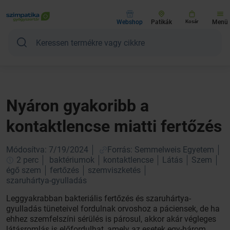
Webshop
Patikák
Kosár
Menü
Nyáron gyakoribb a
kontaktlencse miatti fertőzés
Módosítva: 7/19/2024
Forrás: Semmelweis Egyetem
2 perc
baktériumok
kontaktlencse
Látás
Szem
égő szem
fertőzés
szemviszketés
szaruhártya-gyulladás
Leggyakrabban bakteriális fertőzés és szaruhártya-
gyulladás tüneteivel fordulnak orvoshoz a páciensek, de ha
ehhez szemfelszíni sérülés is párosul, akkor akár végleges
látásromlás is előfordulhat, amely az esetek egy-három