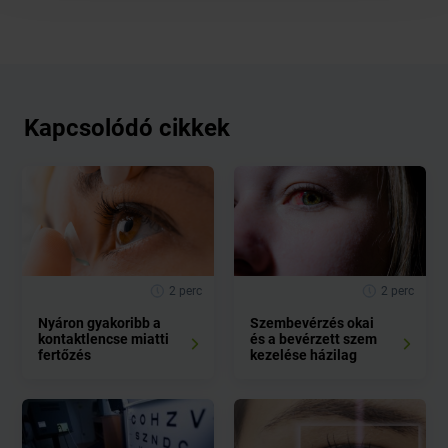
Kapcsolódó cikkek
2 perc
2 perc
Nyáron gyakoribb a
Szembevérzés okai
kontaktlencse miatti
és a bevérzett szem
fertőzés
kezelése házilag