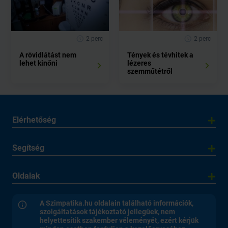
2 perc
2 perc
A rövidlátást nem
Tények és tévhitek a
lehet kinőni
lézeres
szemműtétről
Elérhetőség
Segítség
Oldalak
A Szimpatika.hu oldalain található információk,
szolgáltatások tájékoztató jellegűek, nem
helyettesítik szakember véleményét, ezért kérjük