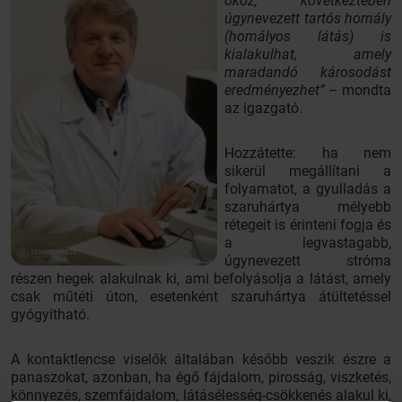
okoz, következtében
úgynevezett tartós homály
(homályos látás) is
kialakulhat, amely
maradandó károsodást
eredményezhet”
– mondta
az igazgató.
Hozzátette: ha nem
sikerül megállítani a
folyamatot, a gyulladás a
szaruhártya mélyebb
rétegeit is érinteni fogja és
a legvastagabb,
úgynevezett stróma
részen hegek alakulnak ki, ami befolyásolja a látást, amely
csak műtéti úton, esetenként szaruhártya átültetéssel
gyógyítható.
A kontaktlencse viselők általában később veszik észre a
panaszokat, azonban, ha égő fájdalom, pirosság, viszketés,
könnyezés, szemfájdalom, látásélesség-csökkenés alakul ki,