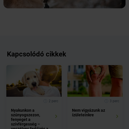
Kapcsolódó cikkek
2 perc
3 perc
Nyakunkon a
Nem vigyázunk az
szúnyogszezon,
ízületeinkre
fenyeget a
szívférgesség –
veszélyes fertőzés a