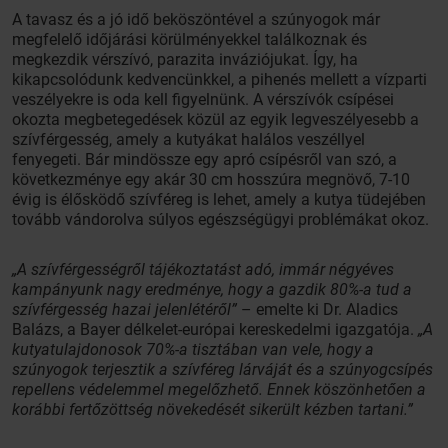
A tavasz és a jó idő beköszöntével a szúnyogok már
megfelelő időjárási körülményekkel találkoznak és
megkezdik vérszívó, parazita inváziójukat. Így, ha
kikapcsolódunk kedvencünkkel, a pihenés mellett a vízparti
veszélyekre is oda kell figyelnünk. A vérszívók csípései
okozta megbetegedések közül az egyik legveszélyesebb a
szívférgesség, amely a kutyákat halálos veszéllyel
fenyegeti. Bár mindössze egy apró csípésről van szó, a
következménye egy akár 30 cm hosszúra megnövő, 7-10
évig is élősködő szívféreg is lehet, amely a kutya tüdejében
tovább vándorolva súlyos egészségügyi problémákat okoz.
„A szívférgességről tájékoztatást adó, immár négyéves
kampányunk nagy eredménye, hogy a gazdik 80%-a tud a
szívférgesség hazai jelenlétéről”
– emelte ki Dr. Aladics
Balázs, a Bayer délkelet-európai kereskedelmi igazgatója.
„A
kutyatulajdonosok 70%-a tisztában van vele, hogy a
szúnyogok terjesztik a szívféreg lárváját és a szúnyogcsípés
repellens védelemmel megelőzhető. Ennek köszönhetően a
korábbi fertőzöttség növekedését sikerült kézben tartani.”