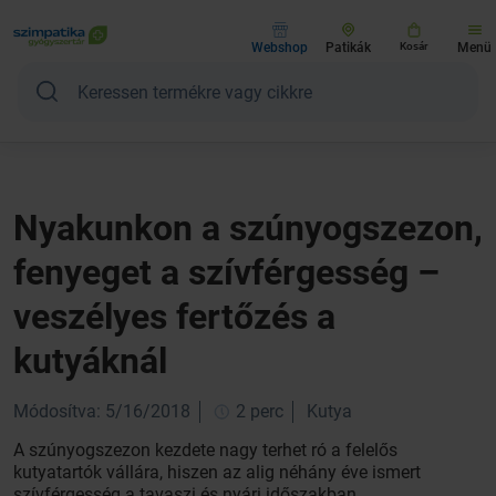
Webshop
Patikák
Kosár
Menü
Nyakunkon a szúnyogszezon,
fenyeget a szívférgesség –
veszélyes fertőzés a
kutyáknál
Módosítva: 5/16/2018
2 perc
Kutya
A szúnyogszezon kezdete nagy terhet ró a felelős
kutyatartók vállára, hiszen az alig néhány éve ismert
szívférgesség a tavaszi és nyári időszakban