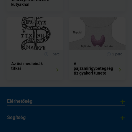
kutyáknál
1 perc
2 perc
Az ősi medicinák
A
titkai
pajzsmirigybetegség
tíz gyakori tünete
Elérhetőség
Segítség