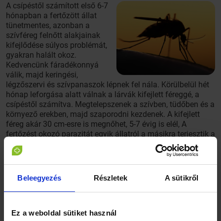
A csípéstől számított első 6-7
hónapban a fertőzött állat
tünetmentes, azonban a
szívféreg felnőtt alakjainak
kifejlődése súlyos problémát,
gyakran halált okoz.
Kedvencünk fáradékonnyá
válik, majd keringési,
légzőszervi és szívpanaszok lépnek fel nála. Körülbelül hét
hónap leforgása alatt válnak a lárvák kifejlett féreggé, a
csípéstől számítva. Megtelepszenek a szívben, tüdőben és a
környező erekben, majd szaporodni kezdenek. A kifejlett
féreg akár 30 cm-esre is megnőhet, 5-7 évig is elél, A
fertőzést okozó parazitát egyik állatról a másikra terjesztik a
szúnyogok, de az ember is megfertőződhet. Mivel a lárva
nem tud teljesen féreggé fejlődni az emberi szervezetben, a
szívférgesség ránk nem jelent halálos veszélyt, ám a lárva a
tüdőbe kerülve gócos elváltozásokat okozhat, amelyek
Beleegyezés
Részletek
A sütikről
mellkasi röntgenvizsgálat alkalmával más problémának
tűnhetnek.
Ez a weboldal sütiket használ
„A kullancsokhoz hasonlóan egyre nagyobb figyelmet