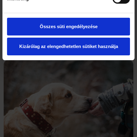
a Kutyabarát.hu és a Kutyabarát Balatoni Élménykalauz
alapítója.
„A körültekintő előkészületek után azonban
izgalmas napok várhatnak ránk a Balatonon, a szolgáltató
szektor már felkészült a kutyásokra és a kutyákra”
– tette
hozzá.
Összes süti engedélyezése
Fontos hangsúlyozni, hogy a szívférgesség terjedését a
Kizárólag az elengedhetetlen sütiket használja
megfelelő eszközökkel és védekezéssel meg lehet állítani.