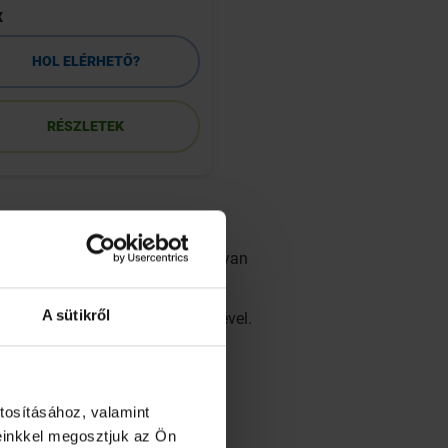
x
szopogató tabletta 
HOL ELÉRHETŐ?
HOL ELÉRHETŐ
RÉSZLETEK
RÉSZLETEK
ödő pácienseknek agyában több olyan
mmal szemben - mind testünk
A sütikről
onló ópiátszármazékok segítségével.
jlődést érthetnének el a
tosításához, valamint
einkkel megosztjuk az Ön