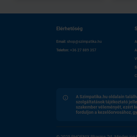
Elérhetőség
S
Email:
shop@szimpatika.hu
A
Telefon:
+36 27 889 357
A
V
S
C
A Szimpatika.hu oldalain találh
szolgáltatások tájékoztató jell
szakember véleményét, ezért k
forduljon a kezelőorvosához, 
© 2025 PHOENIX Pharma Zrt. Minden jog f