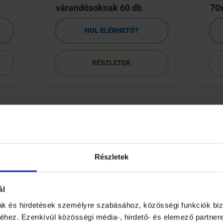
várandósoknak 60 db
70
HOL ELÉRHETŐ?
RÉSZLETEK
portja arra figyelt fel, hogy a köszvényes fájdalmakkal küszk
 ópiátok fájdalomcsillapító hatására.
nk van, az azt is jelenti, hogy ellenállóbbak vagyunk a fájdalo
Részletek
egítségével (ezek az endorfinok), mind pedig a morfiumhoz has
ogy testük hogyan fokozza az ópiátreceptorok számát, jelentős fe
ál
mak és hirdetések személyre szabásához, közösségi funkciók biz
hez. Ezenkívül közösségi média-, hirdető- és elemező partner