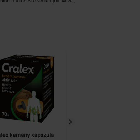
rokat működésre serkentjük. Mivel,
alex kemény kapszula
Tantum Verde citr