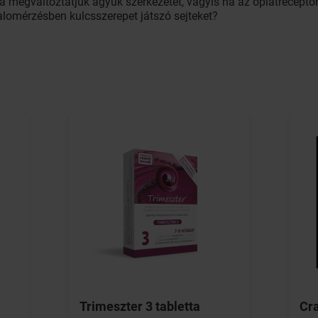
ha megváltoztatjuk agyuk szerkezetét, vagyis ha az ópiátrecepto
dalomérzésben kulcsszerepet játszó sejteket?
Trimeszter 3 tabletta
Cr