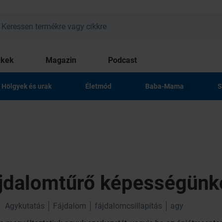
kkek
Magazin
Podcast
Hölgyek és urak
Életmód
Baba-Mama
S
ájdalomtűrő képességünk
Agykutatás
Fájdalom
fájdalomcsillapítás
agy