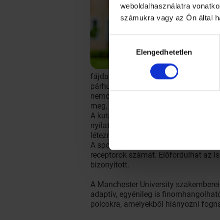
weboldalhasználatra vonatko
számukra vagy az Ön által h
Hozzájárulás
Elengedhetetlen
kiválasztása
fájdalomtűrő képességhez vezet: az ö
párhuzamosan pedig egy PET-scannerr
nemcsak bebizonyosodott, hanem arra 
meg, több ópiátreceptor van.
A kutatók ettől függetlenül értetlenü
nyilatkozta: míg az ún. okosmolekulá
léteznek.
A sport például aktiválja az agy ter
receptorok számát. Előfordulhat az is
bizonyított.
A Manchester University szakemberei 
adaptív, egyénileg is finomhangolhat
polcokra, amelyekből hiányozni fogna