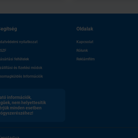
egítség
Oldalak
datvédelmi nyilatkozat
Kapcsolat
SZF
Rólunk
ásárlási feltételek
Reklámfilm
zállítási és fizetési módok
somagküldés Információk
ató információk,
egűek, nem helyettesítik
érjük minden esetben
gyógyszerészéhez!
enntartva.