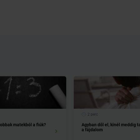
2 perc
jobbak matekból a fiúk?
Agyban dől el, kinél meddig t
a fájdalom