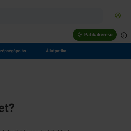
Patikakereső
zépségápolás
Állatpatika
et?