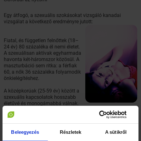
Egy átfogó, a szexuális szokásokat vizsgáló kanadai
vizsgálat a következő eredményre jutott:
Fiatal, és független felnőttek (18–
24 év) 80 százaléka él nemi életet.
A szexuálisan aktívak egyharmada
havonta két-háromszor közösül. A
maszturbáció sem ritka: a férfiak
60, a nők 36 százaléka folyamodik
önkielégítéshez.
A középkorúak (25-59 év) között a
szexuális kapcsolatok hosszabb
életűvé és monogámabbá válnak.
A férfiak 90 százaléka él nemi életet, s bár ritkábbak ebben
az életkorban a partnercserék, a házas férfiak 20
százalékának egy év alatt két vagy több partnere is akad. A
házasságban élő nőknek is 90 százaléka él szexuális életet.
Beleegyezés
Részletek
A sütikről
A nem párkapcsolatban élők egyharmadának van