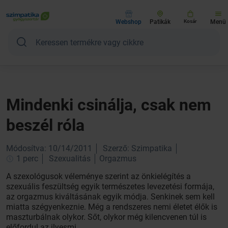
Webshop
Patikák
Kosár
Menü
Mindenki csinálja, csak nem
beszél róla
Módosítva: 10/14/2011
Szerző: Szimpatika
1 perc
Szexualitás
Orgazmus
A szexológusok véleménye szerint az önkielégítés a
szexuális feszültség egyik természetes levezetési formája,
az orgazmus kiváltásának egyik módja. Senkinek sem kell
miatta szégyenkeznie. Még a rendszeres nemi életet élők is
maszturbálnak olykor. Sőt, olykor még kilencvenen túl is
előfordul az ilyesmi