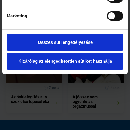
Marketing
2 perc
1 perc
A jó szex nem csak az
Mindenki csinálja,
orgazmuson múlik
csak nem beszél róla
Összes süti engedélyezése
Kizárólag az elengedhetetlen sütiket használja
2 perc
2 perc
Az önkielégítés a jó
A jó szex nem
szex első lépcsőfoka
egyenlő az
orgazmussal