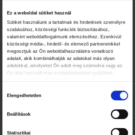
rendszeres szexuális kapcsolata. A középkorú felnőttek
havonta legalább egyszer maszturbálnak.
Ez a weboldal sütiket használ
Az időskorúak (60 év felett) az évek múlásával egyre többen
Sütiket használunk a tartalmak és hirdetések személyre
mondanak le a szeretkezésről – 40 éves korban az emberek
szabásához, közösségi funkciók biztosításához,
10 százaléka, 50 éves korban 15 százaléka, 60 éves korban
30 százaléka, 70 éves kor felett pedig 45 százaléka. A
valamint weboldalforgalmunk elemzéséhez. Ezenkívül
szexuálisan aktív hatvanévesek egy hónapban négyszer, a
közösségi média-, hirdető- és elemező partnereinkkel
70 évesek két-háromszor szeretkeznek. A magas kort
megosztjuk az Ön weboldalhasználatra vonatkozó
megért férfiak fele, a nők negyede még kilencven éven felül
adatait, akik kombinálhatják az adatokat más olyan
is maszturbál.
adatokkal, amelyeket Ön adott meg számukra vagy az
Ön által használt más szolgáltatásokból gyűjtöttek.
Az adatkezelési tájékoztató elérhető itt.
Hozzájárulás
Elengedhetetlen
kiválasztása
Kapcsolódó cikkek
Beállítások
Statisztikai