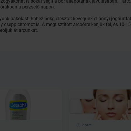
égzőgyakorlat is sokat segít a bőr állapotának javulásában. Tartó
 órákban a perzselő napon.
gyünk pakolást. Ehhez 5dkg élesztőt keverjünk el annyi joghurtt
 csepp citromot is. A megtisztított arcbőrre kenjük fel, és 10-15
röljük át arcunkat.
2 perc