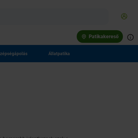
Patikakereső
zépségápolás
Állatpatika