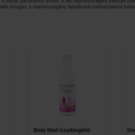
z a zsíros, pattanásos arcbőr. A téli napfényszegény időszak ut
esebb mozgás, a vitaminszegény táplálkozás kedvezőtlenül hatna
Body Med izzadásgátló
Dec