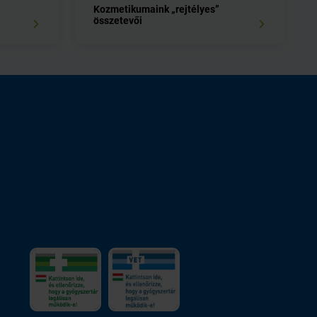
Kozmetikumaink „rejtélyes”
összetevői