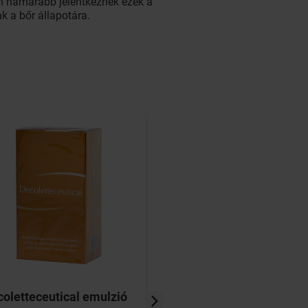
án hamarabb jelentkeznek ezek a
k a bőr állapotára.
oletteceutical emulzió
BIODERMA Pigment