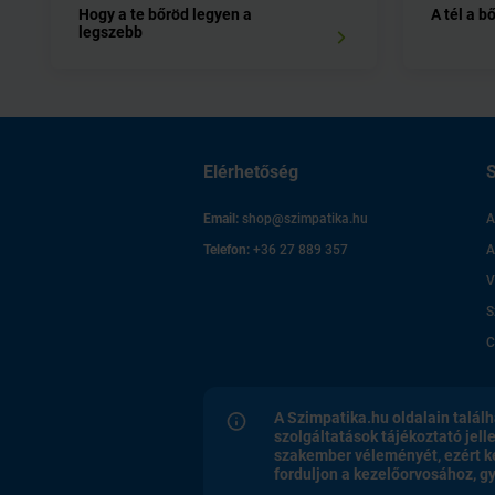
Hogy a te bőröd legyen a
A tél a b
legszebb
Elérhetőség
S
Email:
shop@szimpatika.hu
A
Telefon:
+36 27 889 357
A
V
S
C
A Szimpatika.hu oldalain találh
szolgáltatások tájékoztató jell
szakember véleményét, ezért k
forduljon a kezelőorvosához, 