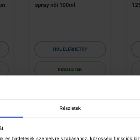
on
spray női 100ml
12
HOL ELÉRHETŐ?
RÉSZLETEK
Részletek
ál
mak és hirdetések személyre szabásához, közösségi funkciók biz