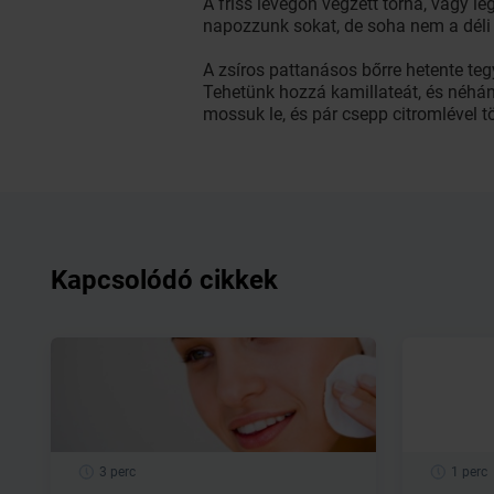
A friss levegőn végzett torna, vagy l
napozzunk sokat, de soha nem a déli
A zsíros pattanásos bőrre hetente te
Tehetünk hozzá kamillateát, és néhány
mossuk le, és pár csepp citromlével tö
Kapcsolódó cikkek
3 perc
1 perc