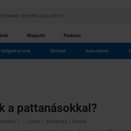
kkek
Magazin
Podcast
Hölgyek és urak
Életmód
Baba-Mama
S
k a pattanásokkal?
impatika
2 perc
Bőrápolás
Bőrünk