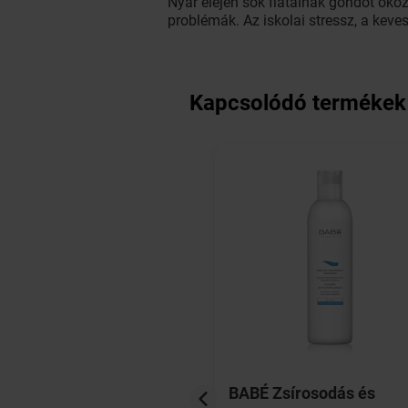
Nyár elején sok fiatalnak gondot oko
problémák. Az iskolai stressz, a kev
Kapcsolódó termékek
he-Posay Pure
BABÉ Zsírosodás és