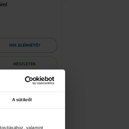
5ml
Éjszakai regeneráló
50ml
HOL ELÉRHETŐ?
HOL ELÉRHETŐ
RÉSZLETEK
RÉSZLETEK
A sütikről
tosításához, valamint