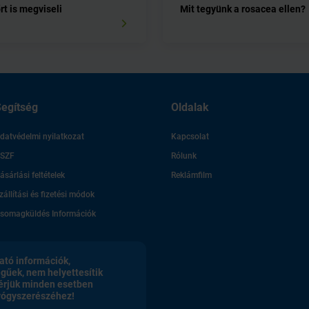
őrt is megviseli
Mit tegyünk a rosacea ellen?
egítség
Oldalak
datvédelmi nyilatkozat
Kapcsolat
SZF
Rólunk
ásárlási feltételek
Reklámfilm
zállítási és fizetési módok
somagküldés Információk
ató információk,
egűek, nem helyettesítik
érjük minden esetben
gyógyszerészéhez!