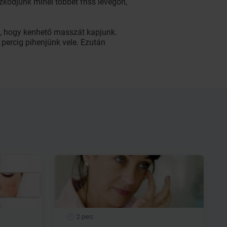
zkodjunk minél többet friss levegőn,
al, hogy kenhető masszát kapjunk.
 percig pihenjünk vele. Ezután
2 perc