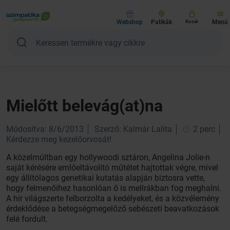
Webshop
Patikák
Kosár
Menü
Mielőtt belevág(at)na
Módosítva: 8/6/2013
Szerző: Kalmár Lalita
2 perc
Kérdezze meg kezelőorvosát!
A közelmúltban egy hollywoodi sztáron, Angelina Jolie-n
saját kérésére emlőeltávolító műtétet hajtottak végre, mivel
egy állítólagos genetikai kutatás alapján biztosra vette,
hogy felmenőihez hasonlóan ő is mellrákban fog meghalni.
A hír világszerte felborzolta a kedélyeket, és a közvélemény
érdeklődése a betegségmegelőző sebészeti beavatkozások
felé fordult.