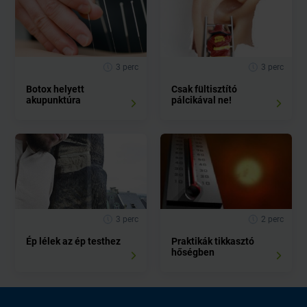
3 perc
3 perc
Botox helyett
Csak fültisztító
akupunktúra
pálcikával ne!
3 perc
2 perc
Ép lélek az ép testhez
Praktikák tikkasztó
hőségben