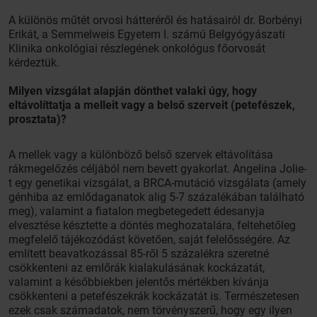
A különös műtét orvosi hátteréről és hatásairól dr. Borbényi
Erikát, a Semmelweis Egyetem I. számú Belgyógyászati
Klinika onkológiai részlegének onkológus főorvosát
kérdeztük.
Milyen vizsgálat alapján dönthet valaki úgy, hogy
eltávolíttatja a melleit vagy a belső szerveit (petefészek,
prosztata)?
A mellek vagy a különböző belső szervek eltávolítása
rákmegelőzés céljából nem bevett gyakorlat. Angelina Jolie-
t egy genetikai vizsgálat, a BRCA-mutáció vizsgálata (amely
génhiba az emlődaganatok alig 5-7 százalékában található
meg), valamint a fiatalon megbetegedett édesanyja
elvesztése késztette a döntés meghozatalára, feltehetőleg
megfelelő tájékozódást követően, saját felelősségére. Az
említett beavatkozással 85-ről 5 százalékra szeretné
csökkenteni az emlőrák kialakulásának kockázatát,
valamint a későbbiekben jelentős mértékben kívánja
csökkenteni a petefészekrák kockázatát is. Természetesen
ezek csak számadatok, nem törvényszerű, hogy egy ilyen