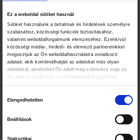
Ez a weboldal sütiket használ
Sütiket használunk a tartalmak és hirdetések személyre
szabásához, közösségi funkciók biztosításához,
valamint weboldalforgalmunk elemzéséhez. Ezenkívül
beavatkozásnak?
közösségi média-, hirdető- és elemező partnereinkkel
megosztjuk az Ön weboldalhasználatra vonatkozó
Minden beavatkozásnak van egészségügyi kockázata.
adatait, akik kombinálhatják az adatokat más olyan
Egyetlen tabletta bevétele is tud gondot okozni, nemhogy
adatokkal, amelyeket Ön adott meg számukra vagy az
egy komoly műtétsorozat! Fontos hangsúlyozni, hogy az
Ön által használt más szolgáltatásokból gyűjtöttek.
ilyen komoly döntéseket megelőzően egy multidiszciplináris
Az adatkezelési tájékoztató elérhető itt.
szakértői csapat (amelynek molekuláris patológus,
onkológus, sebész, sugárterapeuta, pszichológus, sőt
Hozzájárulás
életmód-tanácsadó is tagja) véleményét kell meghallgatni,
Elengedhetetlen
kiválasztása
és a döntést csak az alapos tájékozódást követően szabad
meghozni. Hangsúlyozom, hogy a szóban forgó
beavatkozások elvégzésének eldöntése a már kialakult, a
Beállítások
fenti génvariánssal terhelt emlődaganatok esetén merül fel.
Okoz-e hormonális változásokat egy ilyen műtét?
Statisztikai