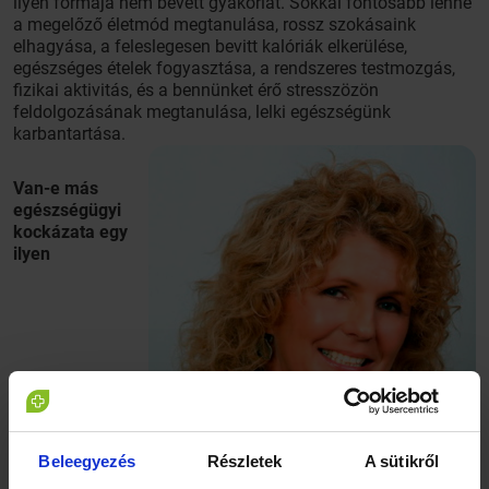
ilyen formája nem bevett gyakorlat. Sokkal fontosabb lenne
a megelőző életmód megtanulása, rossz szokásaink
elhagyása, a feleslegesen bevitt kalóriák elkerülése,
egészséges ételek fogyasztása, a rendszeres testmozgás,
fizikai aktivitás, és a bennünket érő stresszözön
feldolgozásának megtanulása, lelki egészségünk
karbantartása.
Van-e más
egészségügyi
kockázata egy
ilyen
Beleegyezés
Részletek
A sütikről