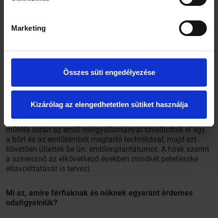
Az emlők mirigyállományának eltávolítása nem, de a
Marketing
petefészkek eltávolításának jelentős hatása van a
hormonrendszer működésére.
Mi történik a műtét során? (A köznyelvben a beavatkozás
Összes süti engedélyezése
meghatározása úgy terjedt el, hogy „levágatta a melleit”–
de nyilván nem erről van szó...)
Kizárólag az elengedhetetlen sütiket használja
Ezt a kifejezést az emberek gyakran használják, de elég
rémisztő. Az eltávolítás finomabban hangzik. Angelina Jolie
műtéte során az emlő mirigyállományát távolították el egy,
a bőrt és az emlőbimbót megtartó technikával, majd ezt
követően ültettek be ún. emlőimplantátumot. A hírek szerint
a színésznő az elkövetkező években mindkét petefészke
eltávolíttatását is tervezi.
Mi az, amire férfiaknak és nőknek egyaránt érdemes
odafigyelniük?