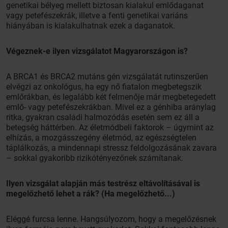
genetikai bélyeg mellett biztosan kialakul emlődaganat
vagy petefészekrák, illetve a fenti genetikai variáns
hiányában is kialakulhatnak ezek a daganatok.
Végeznek-e ilyen vizsgálatot Magyarországon is?
A BRCA1 és BRCA2 mutáns gén vizsgálatát rutinszerűen
elvégzi az onkológus, ha egy nő fiatalon megbetegszik
emlőrákban, és legalább két felmenője már megbetegedett
emlő- vagy petefészekrákban. Mivel ez a génhiba aránylag
ritka, gyakran családi halmozódás esetén sem ez áll a
betegség háttérben. Az életmódbeli faktorok – úgymint az
elhízás, a mozgásszegény életmód, az egészségtelen
táplálkozás, a mindennapi stressz feldolgozásának zavara
– sokkal gyakoribb rizikótényezőnek számítanak.
Ilyen vizsgálat alapján más testrész eltávolításával is
megelőzhető lehet a rák? (Ha megelőzhető...)
Eléggé furcsa lenne. Hangsúlyozom, hogy a megelőzésnek