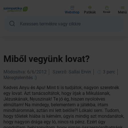
Webshop
Patikák
Kosár
Menü
Miből vegyünk lovat?
Módosítva: 6/6/2012
Szerző: Sallai Ervin
3 perc
Méregtelenítés :)
Kedves Anyu és Apu! Mint ti is tudjátok, nagyon szeretnék
egy lovat. Azt tanácsoltátok, hogy írjak a Mikulásnak,
Jézuskának, Nyuszinak! Te jó ég, hiszen nyolcéves
elmúltam! Na mindegy, belementem a játékba, írtam
mindháromnak, aztán mi lett belőle?! Lókaki sem. Tudom,
hogy tőletek hiába is kérném, úgyis mindig azt mondanátok,
hogy nagyon drága egy ló, nincs rá pénz. Ezért úgy
gondoltam, bebizonyítom, hogy simán összespórolhatnánk