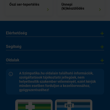
Őszi ser-tepertélés
Ünnepi
(ki)készülődés
Elérhetőség
Segítség
Oldalak
A Szimpatika.hu oldalain található információk,
szolgáltatások tájékoztató jellegűek, nem
helyettesítik szakember véleményét, ezért kérjük
minden esetben forduljon a kezelőorvosához,
gyógyszerészéhez!