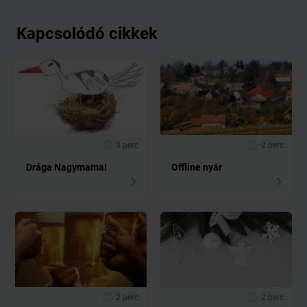
Kapcsolódó cikkek
3 perc
2 perc
Drága Nagymama!
Offline nyár
2 perc
2 perc