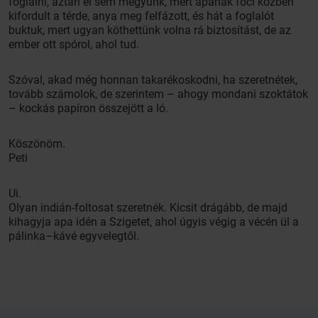
foglalni, aztán el sem megyünk, mert apának foci közben
kifordult a térde, anya meg felfázott, és hát a foglalót
buktuk, mert ugyan köthettünk volna rá biztosítást, de az
ember ott spórol, ahol tud.
Szóval, akad még honnan takarékoskodni, ha szeretnétek,
tovább számolok, de szerintem – ahogy mondani szoktátok
– kockás papíron összejött a ló.
Köszönöm.
Peti
Ui.
Olyan indián-foltosat szeretnék. Kicsit drágább, de majd
kihagyja apa idén a Szigetet, ahol úgyis végig a vécén ül a
pálinka–kávé egyvelegtől.