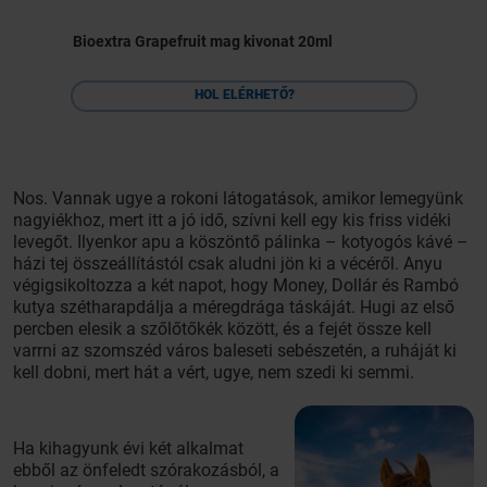
Bioextra Grapefruit mag kivonat 20ml
HOL ELÉRHETŐ?
Nos. Vannak ugye a rokoni látogatások, amikor lemegyünk
nagyiékhoz, mert itt a jó idő, szívni kell egy kis friss vidéki
levegőt. Ilyenkor apu a köszöntő pálinka – kotyogós kávé –
házi tej összeállítástól csak aludni jön ki a vécéről. Anyu
végigsikoltozza a két napot, hogy Money, Dollár és Rambó
kutya szétharapdálja a méregdrága táskáját. Hugi az első
percben elesik a szőlőtőkék között, és a fejét össze kell
varrni az szomszéd város baleseti sebészetén, a ruháját ki
kell dobni, mert hát a vért, ugye, nem szedi ki semmi.
Ha kihagyunk évi két alkalmat
ebből az önfeledt szórakozásból, a