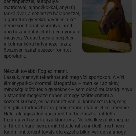
benzinpénzzel, autópálya-
matricával, ajándékokkal, anyu új
táskájával, a sebészeti hálapénzzel,
a garnitúra gyerekruhával és a két
demizson borral számolva, amit
apu hazaindulás előtt még gyorsan
megvesz Varjas bácsi pincéjében,
alkalmankénti hatvanezer, azaz
összesen százhúszezer forintot
spórolunk.
Nézzük tovább! Fog ez menni.
Lássuk, mennyit takaríthatunk meg vízi sportokon. A vízi
élményparkok örömteli látogatása – mert kell az aktív,
minőségi időtöltés a gyereknek – sem olcsó mulatság. Anyu
a strandot megelőző napon elmegy szőrteleníteni a
kozmetikushoz, és ha már ott van, új körmöket is kér, meg
beugrik a fodrászhoz is, pedig strand után is el kell mennie
Hali-Lali hajszalonjába, mert hát borzasztó, mit tett a
frizurájával az a fránya klóros víz. Ne feledkezzünk meg az
új fürdőruháról sem, amit feltétlenül venni kell, mert nem
tudom, mi történt tavaly óta ezzel a bikinivel, de valahogy