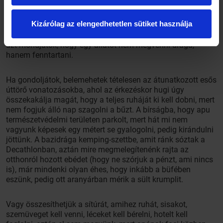
lakásfelújításra félretett pénzből kell kifizetni, még jó, hogy
apu lemehetett a kártyáján mínuszba.
Kizárólag az elengedhetetlen sütiket használja
Nos, hát ez 210 000 forint – a ló már meglenne, de mindig
azt mondjátok, hogy egy állatot nem megvenni drága,
hanem fenntartani.
Ha gondoljátok, belemehetek tételesen az átunatkozott esős
úttörő vonatozásokba, ahol az érkezéskor hugi úgy
összekakálja magát, hogy a teljes ruháját ki kell dobni, mert
nem fogjuk álló nap szagolni a bűzt. A bírságba, hogy apu
természetvédelmi területen parkolt, mert hát mi nem
vagyunk képesek egy métert se gyalogolni, pedig kirándulni
jöttünk. A bazidrága kemping-szettbe, amit ránk sóztak a
Decathlonban, aztán mire megmelegítenénk rajta az
otthonról hozott ebédet (hogy ne szórjuk a pénzt, ami nincs
is), már mindenki olyan éhes, hogy inkább a büfében
eszünk, pedig ott aranyárban mérik a sült krumplit.
Vagy összesíthetjük a sítúrát, amihez ruhát, sisakot,
szemüveget kell venni, léceket kell bérelni, hotelt kell