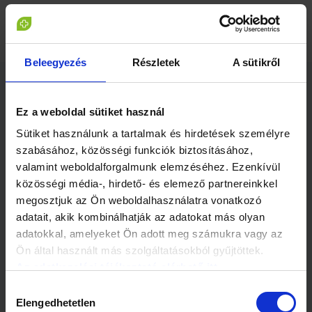
Beleegyezés
Részletek
A sütikről
Kapcsolódó cikkek
Ez a weboldal sütiket használ
Sütiket használunk a tartalmak és hirdetések személyre
szabásához, közösségi funkciók biztosításához,
valamint weboldalforgalmunk elemzéséhez. Ezenkívül
közösségi média-, hirdető- és elemező partnereinkkel
megosztjuk az Ön weboldalhasználatra vonatkozó
adatait, akik kombinálhatják az adatokat más olyan
1 perc
1 perc
adatokkal, amelyeket Ön adott meg számukra vagy az
Fény derült az Örök
Nem tudsz olvasni?
Ön által használt más szolgáltatásokból gyűjtöttek.
Titokra
Az adatkezelési tájékoztató elérhető itt.
Hozzájárulás
Elengedhetetlen
kiválasztása