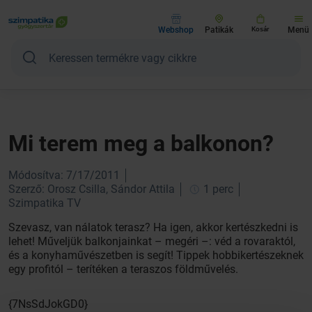
Webshop
Patikák
Kosár
Menü
Mi terem meg a balkonon?
Módosítva: 7/17/2011
Szerző: Orosz Csilla, Sándor Attila
1 perc
Szimpatika TV
Szevasz, van nálatok terasz? Ha igen, akkor kertészkedni is
lehet! Műveljük balkonjainkat – megéri –: véd a rovaraktól,
és a konyhaművészetben is segít! Tippek hobbikertészeknek
egy profitól – terítéken a teraszos földművelés.
{7NsSdJokGD0}