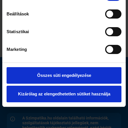
Beállítások
1 perc
1 perc
Statisztikai
Puskás-Dallos Péter:
Kiszaladt a föld a
„...sikerült megélnem
showman lába alól
az álmaimat...”
Marketing
Elérhetőség
Összes süti engedélyezése
Segítség
Kizárólag az elengedhetetlen sütiket használja
Oldalak
A Szimpatika.hu oldalain található információk,
szolgáltatások tájékoztató jellegűek, nem
helyettesítik szakember véleményét, ezért kérjük