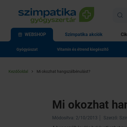
WEBSHOP
Szimpatika akciók
Ci
Gyógyászat
Vitamin és étrend kiegészítő
Kezdőoldal
Mi okozhat hangszálbénulást?
Mi okozhat ha
Módosítva: 2/10/2013
Szerző: Sz