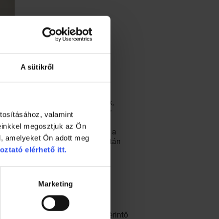
A sütikről
porc alkotja, melyeket szalagok,
e Központ orvosa. A mindössze pár
tosításához, valamint
ló levegő hatására képződnek, a
einkkel megosztjuk az Ön
 ekkor keletkező alaphang aztán a
l, amelyeket Ön adott meg
at valahol sérül, nem tudunk tisztán
oztató elérhető itt.
Marketing
 ritkán fordul elő, azonban ha
ely jellemzően a nyaki területet érintő