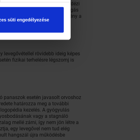
et: gyakran pajzsmirigydaganat idézi
n is jelentkeznek, a hangszalagmozgás
r a vizsgálatok során nem derül fény a
es süti engedélyezése
 levegővétellel rövidebb ideig képes
tén fizikai terhelésre légszomj is
dó panaszok esetén javasolt orvoshoz
 eredete határozza meg a további
s logopédia kezelés. A gyógyulás
úlyosbodásának vagy a stagnáló
lag mellé zárni, így nem jön létre a
ztja, egy levegővel nem tud elég
bénult hangszál újra működésbe