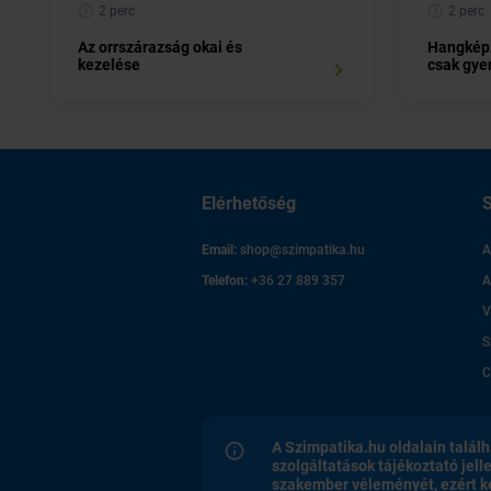
2 perc
2 perc
Az orrszárazság okai és
Hangképz
kezelése
csak gy
Elérhetőség
S
Email:
shop@szimpatika.hu
A
Telefon:
+36 27 889 357
A
V
S
C
A Szimpatika.hu oldalain találh
szolgáltatások tájékoztató jell
szakember véleményét, ezért k