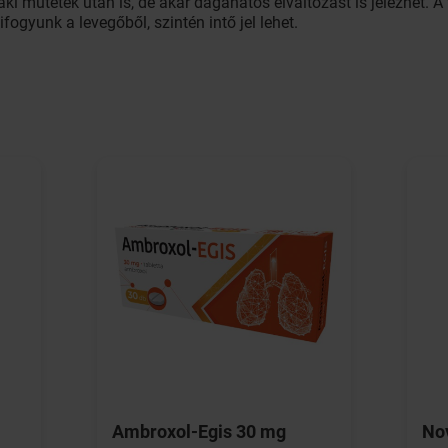
 műtétek után is, de akár daganatos elváltozást is jelezhet. A 
ogyunk a levegőből, szintén intő jel lehet.
Ambroxol-Egis 30 mg
No