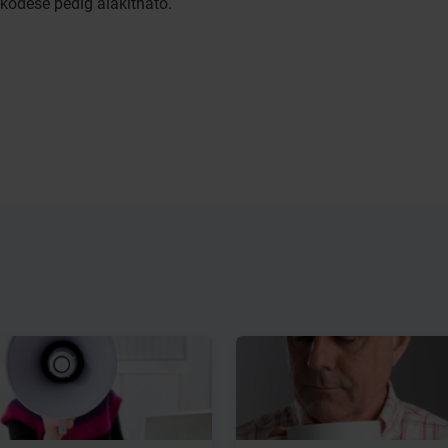
ödése pedig alakítható.