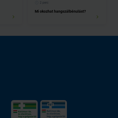
2 perc
Mi okozhat hangszálbénulást?