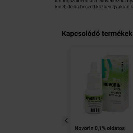
A hangszálbénulás bekövetkezhet nyaki
tünet, de ha beszéd közben gyakran kif
Kapcsolódó termékek
ol-TEVA 30 mg
Novorin 0,1% oldatos