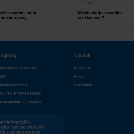
2 perc
ési zavarok – nem
Mi okozhatja a szaglás
ermekbetegség
csökkenését?
egítség
Oldalak
datvédelmi nyilatkozat
Kapcsolat
SZF
Rólunk
ásárlási feltételek
Reklámfilm
zállítási és fizetési módok
somagküldés Információk
ató információk,
egűek, nem helyettesítik
érjük minden esetben