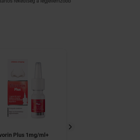
tartós rekedtség a legjellemzőbb
vorin Plus 1mg/ml+
Ambroxol-TEVA 30 