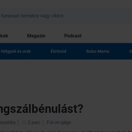
kkek
Magazin
Podcast
Hölgyek és urak
Életmód
Baba-Mama
S
ngszálbénulást?
impatika
2 perc
Fül-orr-gége