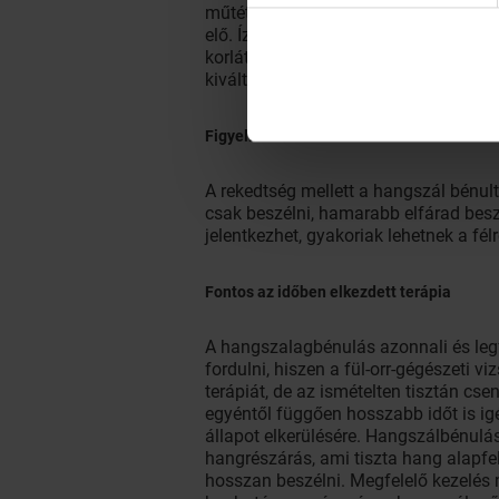
műtétek után tapasztalható. A hangsz
elő. Ízületi gyulladásos betegeknél is
korlátozódik, vagy akar meg is szünhe
kiváltó okokra.
Figyelmeztető tünetek
A rekedtség mellett a hangszál bénul
csak beszélni, hamarabb elfárad besz
jelentkezhet, gyakoriak lehetnek a fél
Fontos az időben elkezdett terápia
A hangszalagbénulás azonnali és leg
fordulni, hiszen a fül-orr-gégészeti 
terápiát, de az ismételten tisztán cs
egyéntől függően hosszabb időt is i
állapot elkerülésére. Hangszálbénulá
hangrészárás, ami tiszta hang alapfel
hosszan beszélni. Megfelelő kezelés m