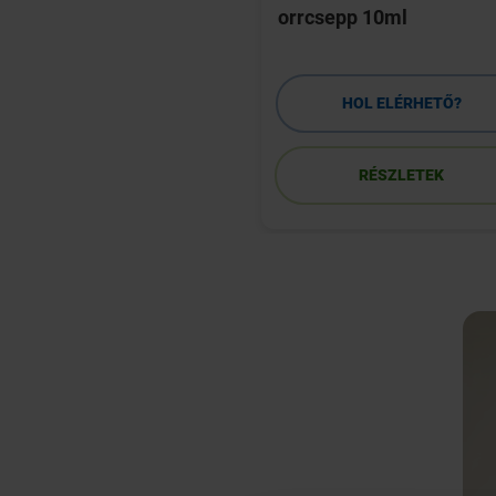
a 30 db
orrcsepp 10ml
HOL ELÉRHETŐ?
HOL ELÉRHETŐ?
RÉSZLETEK
RÉSZLETEK