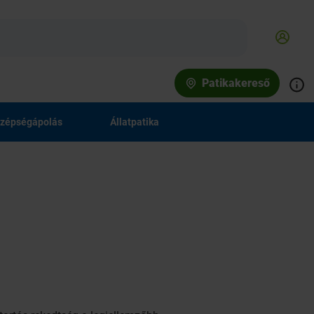
Patikakereső
zépségápolás
Állatpatika