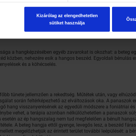
álbénulás daganatos betegség első figyelmeztető tünete is leh
 előfordulhat: ha a betegség tünetei a gége kisízületei területé
Kizárólag az elengedhetetlen
t. Előfordul még az idiopátiás (ismeretlen eredetű) eset, amiko
Össz
sütiket használja
tsága a hangképzésében egyéb zavarokat is okozhat: a beteg egy
éd közben, nehezére esik a hangos beszéd. Egyoldali bénulás ese
renyelések és a köhécselés.
főbb tünete jellemzően a rekedtség. Műtétek után, vagy elhúzó
vizsgálat során feltérképezhető az elváltozások oka. A panaszok
engő hang visszanyerésének az egyedüli módszere a foniátriai é
génybe vehet, a terápia azonban nélkülözhetetlen a panaszok s
s esetén az ép hangszalag nem tud megfelelően a bénult hangsza
tétele. A beteg hangja ettől gyenge, levegős lesz, a beszéd fáras
ellett megelőzhetjük az érintett terület további leépülését: a 