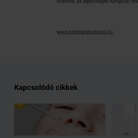
hozható, az egészséges hangszál műk
www.fulorrgegkozpont.hu
Kapcsolódó cikkek