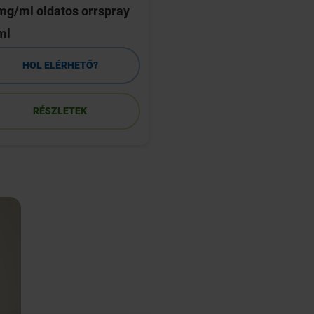
g/ml oldatos orrspray
tabletta 15 db
ml
HOL ELÉRHETŐ?
HOL ELÉRHETŐ
RÉSZLETEK
RÉSZLETEK