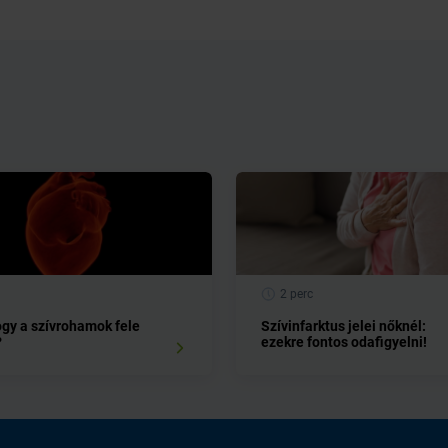
2 perc
ogy a szívrohamok fele
Szívinfarktus jelei nőknél:
?
ezekre fontos odafigyelni!