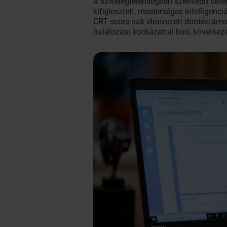
A szívelégtelenségben szenvedő bete
kifejlesztett, mesterséges intelligen
CRT score-nak elnevezett döntéstámog
halálozási kockázattal bíró, követke