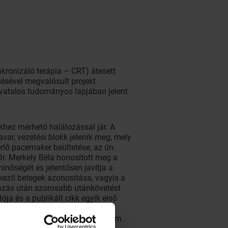
nkronizáló terápia – CRT) átesett
etésével megvalósult projekt
ivatalos tudományos lapjában jelent
khez mérhető halálozással jár. A
var, vezetési blokk jelenik meg, mely
rlő pacemaker beültetése, az ún.
Dr. Merkely Béla honosított meg a
minőségét és jelentősen javítja a
lkező betegek azonosítása, vagyis a
kozás után szorosabb utánkövetést
ja és a publikált cikk egyik első
lexebb gyógyszeres és eszközös
adott esetben a várható élettartam