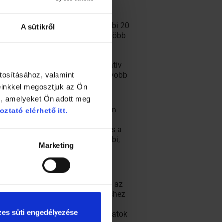
lesztett döntéstámogató rendszer.
score-nak neveztek el – az utóbbi 20
A sütikről
azgató, az egyetem rektora. Ez a több
ne learning, a mesterséges
időszakban bekövetkező évenkénti
kítására, amely alapja az innovatív
zati Klinika Európa egyik legnagyobb
tosításához, valamint
ge elérhető.
einkkel megosztjuk az Ön
l, amelyeket Ön adott meg
lmazó, ún. tanító adatbázis alapján
oztató elérhető itt.
i tudásra támaszkodva nyújt
s intelligenciára épül, azaz képes a
gyértelműen felülmúlja a korábbi,
Marketing
ecslést adja a beteg túlélését
 kiválasztásra. Ezek megadásával az
kázati profilját. A rizikóbecsléshez
vagy az aktuálisan szedett
es süti engedélyezése
i drága vagy körülményes vizsgálatok