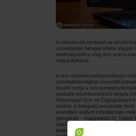
A rizikóbecslő rendszert az elmúlt hú
szívelégtelen betegek adatai alapján f
eredményeiről a világ első számú kar
meg publikáció.
A szív csökkent pumpafunkciója miatt
szívelégtelenségben szenvedő betegek 
tovább rontja a szív pumpafunkcióját.
cardiális reszinkronizációs terápia 
Városmajori Szív- és Érgyógyászati Kli
túlélést. A betegség természete miatt
személyre szabott rizikóbecslés, mel
igényelnek – magyarázta Dr. Tokodi Má
szerzője. Ezekre a betegekre különös
terápia, esetlegesen szívtranszplantá