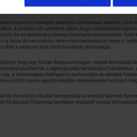
SEMMELWEIS-CRT használata nem ró plusz terhet az orvosra vag
scrtscore.com honlapon keresztül nyilvánosan elérhető, amit m
at. A jövőben azt szeretnék elérni, hogy rizikóbecslés folyama
üljön be az elektronikus betegnyilvántartó rendszerekbe. Ezen k
eni új hazai és nemzetközi centrumok bevonásával, mivel a taní
ulhat a rendszer által adott becslések pontossága.
ő alkalom, hogy egy tisztán Magyarországon végzett kutatásból é
ulmányt publikáltak a legrangosabb kardiológiai folyóiratban,
y, a mesterséges intelligencia technológiai és elméleti hátteré
itive közötti szoros együttműködés eredményeként valósult meg
ztési és Innovációs Hivatal támogatásával elindult Nemzeti Szív
eti Kiválósági Programja keretében részesült anyagi támogatás