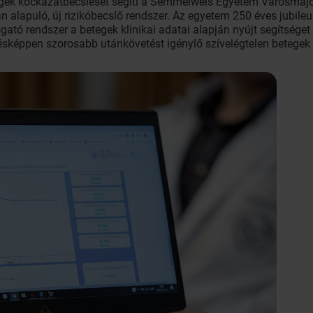
gek kockázatbecslését segíti a Semmelweis Egyetem Városmajori
cián alapuló, új rizikóbecslő rendszer. Az egyetem 250 éves jub
ató rendszer a betegek klinikai adatai alapján nyújt segítség
zésképpen szorosabb utánkövetést igénylő szívelégtelen betege