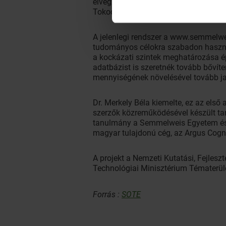
elvégzése, így ilyen szempontból a 
Tokodi Márton.
A jelenlegi rendszer a www.semmelwei
tudományos célokra szabadon használh
a kockázati szintek meghatározása ép
adatbázist is szeretnék tovább bővít
mennyiségének növelésével tovább jav
Dr. Merkely Béla kiemelte, ez az els
szerzők közreműködésével készült tan
tanulmány a Semmelweis Egyetem és eg
magyar tulajdonú cég, az Argus Cogn
A projekt a Nemzeti Kutatási, Fejles
Technológiai Minisztérium Tématerül
Forrás :
SOTE