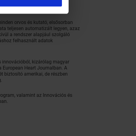
y a kórházra – hangsúlyozta Dr.
inden orvos és kutató, elsősorban
ta teljesen automatizált legyen, azaz
ívül a rendszer alapjául szolgáló
táshoz felhasznált adatok
s innovációból, kizárólag magyar
 a European Heart Journalban. A
t biztosító amerikai, de részben
.
program, valamint az Innovációs és
ban.