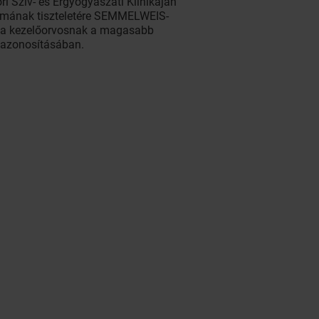
 Szív- és Érgyógyászati Klinikáján
ileumának tiszteletére SEMMELWEIS-
et a kezelőorvosnak a magasabb
k azonosításában.