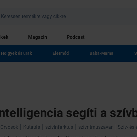
kkek
Magazin
Podcast
Hölgyek és urak
Életmód
Baba-Mama
S
telligencia segíti a szí
Orvosok
Kutatás
szívinfarktus
szívritmuszavar
Szív- és 