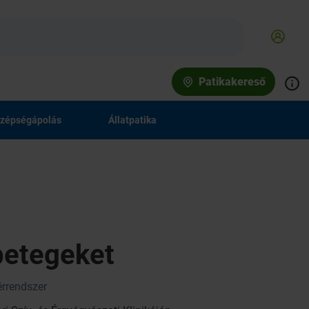
Patikakereső
zépségápolás
Állatpatika
vbetegeket
érrendszer