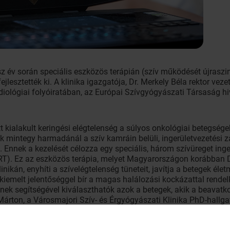
sz év során speciális eszközös terápián (szív működését újraszi
ejlesztették ki. A klinika igazgatója, Dr. Merkely Béla rektor vez
diológiai folyóiratában, az Európai Szívgyógyászati Társaság h
 kialakult keringési elégtelenség a súlyos onkológiai betegsége
mintegy harmadánál a szív kamráin belüli, ingerületvezetési za
 Ennek a kezelését célozza egy speciális, három szívüreget inge
(CRT). Ez az eszközös terápia, melyet Magyarországon korábban 
nikán, enyhíti a szívelégtelenség tüneteit, javítja a betegek élet
 kiemelt jelentőséggel bír a magas halálozási kockázattal rende
ynek segítségével kiválaszthatók azok a betegek, akik a beavat
rton, a Városmajori Szív- és Érgyógyászati Klinika PhD-hallgató
 figyelmet kell fordítani az utánkövetés során, mivel még komp
ció is szükségessé válhat – tette hozzá, hangsúlyozva, hogy ez 