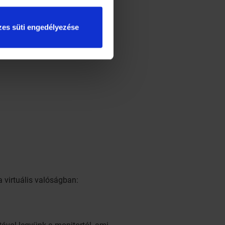
es süti engedélyezése
 virtuális valóságban: