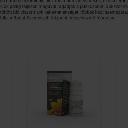
ább háttérbe szorulnak, hisz ma már a videojátékok, okostelefon
ációk pedig teljesen magával ragadják a játékosokat. Sokszor és
t töltött idő viszont sok kellemetlenséget, többek közt szemszár
Attila, a Budai Szemészeti Központ intézetvezető főorvosa.