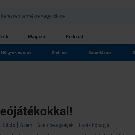
kkek
Magazin
Podcast
Hölgyek és urak
Életmód
Baba-Mama
S
eójátékokkal!
Látás
Szem
Szembetegségek
Látás hónapja