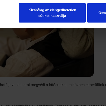
Kizárólag az elengedhetetlen
Össz
sütiket használja
ható javaslat, ami megvédi a látásunkat, miközben elmerülünk a