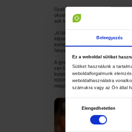
Gyakran hallani, hogy az iskola, ille
okostelefont, majd órákra belefeledk
sok információ elérhető és arról is e
„A túlzásba vitt televíziózás vagy s
Beleegyezés
képernyőre tapad az ember. A homályo
komolyabb látásproblémák is felléphe
fények és színek, a gyorsan változó
Ez a weboldal sütiket haszn
A gyermekek esetén kiemelten fontos f
Sütiket használunk a tartal
van kényszerítve, megfelelő mértékbe
weboldalforgalmunk elemzésé
kutatások igazolják, hogy gyermekekn
töltött idő. A jó hír az, hogy megfele
weboldalhasználatra vonatko
megóvásáért” – mondja Dr. Nagymihál
számukra vagy az Ön által h
Hozzájárulás
Elengedhetetlen
kiválasztása