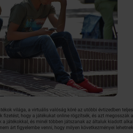
tékok világa, a virtuális valóság köré az utóbbi évtizedben telj
k fizetést, hogy a játékukat online rögzítsék, és azt megosszák a
k a játékokkal, és minél többen játszanak az általuk kiadott al
ő, nem árt figyelembe venni, hogy milyen következményei lehetne