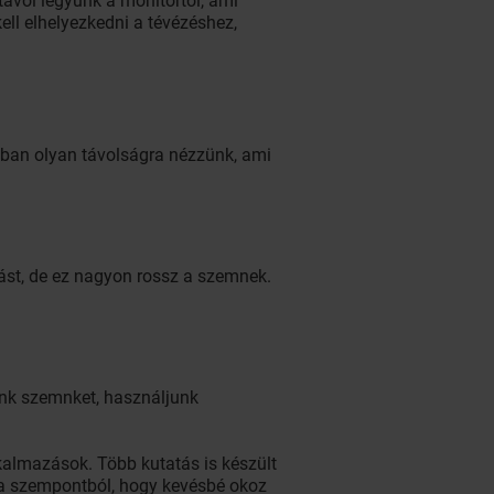
távol legyünk a monitortól, ami
ell elhelyezkedni a tévézéshez,
kban olyan távolságra nézzünk, ami
rást, de ez nagyon rossz a szemnek.
zünk szemnket, használjunk
kalmazások. Több kutatás is készült
 a szempontból, hogy kevésbé okoz