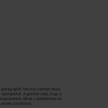
es iparág épült. Ma már vannak olyan
 rajongókkal. A gyártók célja, hogy a
kalmazásokkal. Mivel a játékélmény és
k ennek a hobbinak.