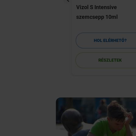
 0,21% oldatos
Vizol S Intensive
epp száraz szemre
szemcsepp 10ml
HOL ELÉRHETŐ?
HOL ELÉRHETŐ?
RÉSZLETEK
RÉSZLETEK