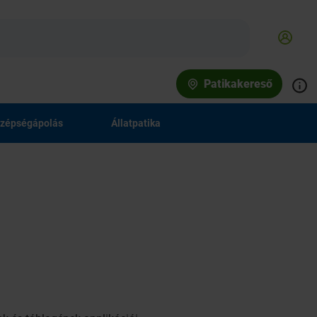
Patikakereső
zépségápolás
Állatpatika