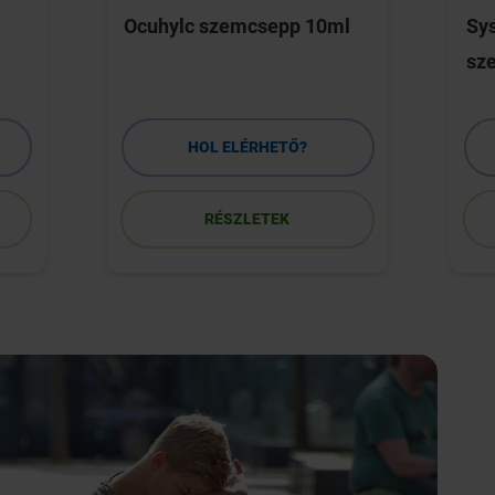
Ocuhylc szemcsepp 10ml
Sys
sz
HOL ELÉRHETŐ?
RÉSZLETEK