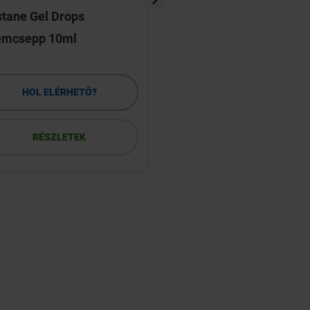
tane Gel Drops
Ocuvite Lutein Pre
emcsepp 10ml
tabletta 30 db
HOL ELÉRHETŐ?
HOL ELÉRHETŐ
RÉSZLETEK
RÉSZLETEK