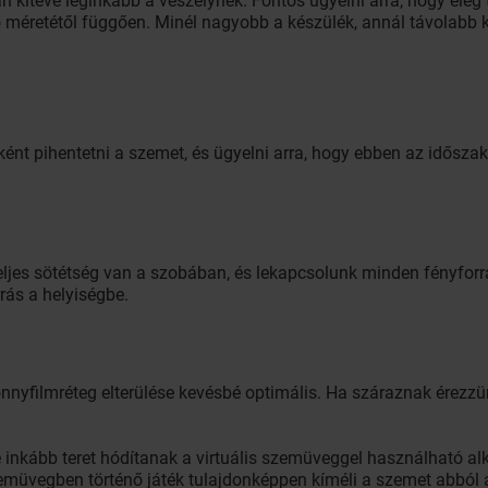
 kitéve leginkább a veszélynek. Fontos ügyelni arra, hogy elég 
ló méretétől függően. Minél nagyobb a készülék, annál távolabb k
ént pihentetni a szemet, és ügyelni arra, hogy ebben az idősza
eljes sötétség van a szobában, és lekapcsolunk minden fényfor
rás a helyiségbe.
könnyfilmréteg elterülése kevésbé optimális. Ha száraznak érez
e inkább teret hódítanak a virtuális szemüveggel használható al
szemüvegben történő játék tulajdonképpen kíméli a szemet abból