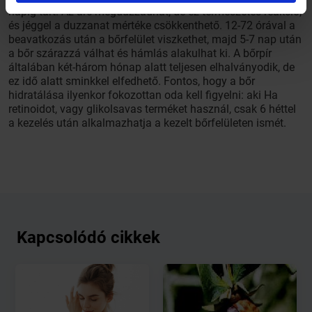
napig tart. Az arc megduzzadhat, de ez természetes reakció,
és jéggel a duzzanat mértéke csökkenthető. 12-72 órával a
beavatkozás után a bőrfelület viszkethet, majd 5-7 nap után
a bőr szárazzá válhat és hámlás alakulhat ki. A bőrpír
általában két-három hónap alatt teljesen elhalványodik, de
ez idő alatt sminkkel elfedhető. Fontos, hogy a bőr
hidratálása ilyenkor fokozottan oda kell figyelni: aki Ha
retinoidot, vagy glikolsavas terméket használ, csak 6 héttel
a kezelés után alkalmazhatja a kezelt bőrfelületen ismét.
Kapcsolódó cikkek