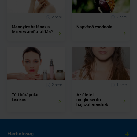
2 perc
2 perc
Mennyire hatásos a
Napvédő csodaolaj
lézeres arcfiatalítás?
2 perc
1 perc
Téli bőrápolás
Az életet
kisokos
megkeserítő
hajszálerecskék
Elérhetőség