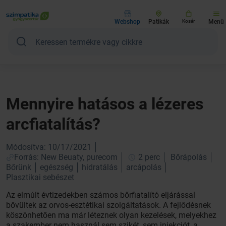
Webshop
Patikák
Kosár
Menü
Mennyire hatásos a lézeres
arcfiatalítás?
Módosítva: 10/17/2021
Forrás: New Beuaty, purecom
2 perc
Bőrápolás
Bőrünk
egészség
hidratálás
arcápolás
Plasztikai sebészet
Az elmúlt évtizedekben számos bőrfiatalító eljárással
bővültek az orvos-esztétikai szolgáltatások. A fejlődésnek
köszönhetően ma már léteznek olyan kezelések, melyekhez
a szakember nem használ sem szikét, sem injekciót, a