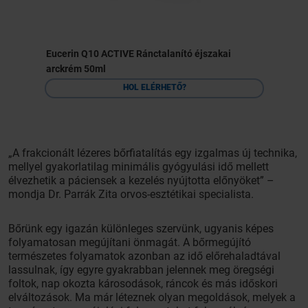
Eucerin Q10 ACTIVE Ránctalanító éjszakai
arckrém 50ml
HOL ELÉRHETŐ?
„A frakcionált lézeres bőrfiatalítás egy izgalmas új technika,
mellyel gyakorlatilag minimális gyógyulási idő mellett
élvezhetik a páciensek a kezelés nyújtotta előnyöket” –
mondja Dr. Parrák Zita orvos-esztétikai specialista.
Bőrünk egy igazán különleges szervünk, ugyanis képes
folyamatosan megújítani önmagát. A bőrmegújító
természetes folyamatok azonban az idő előrehaladtával
lassulnak, így egyre gyakrabban jelennek meg öregségi
foltok, nap okozta károsodások, ráncok és más időskori
elváltozások. Ma már léteznek olyan megoldások, melyek a