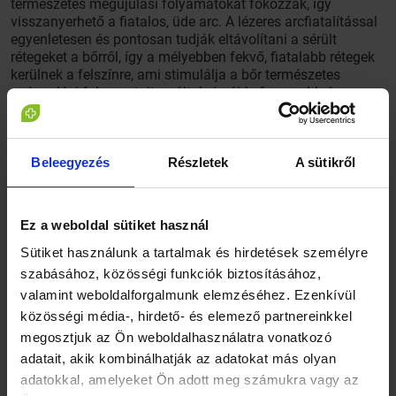
természetes megújulási folyamatokat fokozzák, így
visszanyerhető a fiatalos, üde arc. A lézeres arcfiatalítással
egyenletesen és pontosan tudják eltávolítani a sérült
rétegeket a bőrről, így a mélyebben fekvő, fiatalabb rétegek
kerülnek a felszínre, ami stimulálja a bőr természetes
gyógyulási folyamatait, ezáltal simább, feszesebb és
ragyogóbb megjelenést eredményez.
Beleegyezés
Részletek
A sütikről
Ez a weboldal sütiket használ
Sütiket használunk a tartalmak és hirdetések személyre
szabásához, közösségi funkciók biztosításához,
valamint weboldalforgalmunk elemzéséhez. Ezenkívül
közösségi média-, hirdető- és elemező partnereinkkel
megosztjuk az Ön weboldalhasználatra vonatkozó
adatait, akik kombinálhatják az adatokat más olyan
adatokkal, amelyeket Ön adott meg számukra vagy az