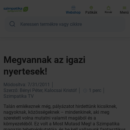
Webshop
Patikák
Kosár
Menü
Megvannak az igazi
nyertesek!
Módosítva: 7/31/2011
Szerző: Bényi Péter, Kalocsai Kristóf
1 perc
Szimpatika TV
Talán emlékeznek még, pályázatot hirdettünk kicsiknek,
nagyoknak, közösségeknek – mindenkinek, aki meg
szeretett volna mutatni valamit magából és a
környezetéből. Ez volt a Most Mutasd Meg! a Szimpatika
magazin tehetségkutatója, és be kell vallanunk fantasztikus