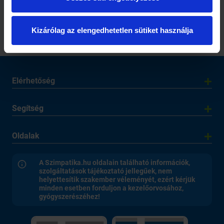
Pikali Gerda:
12 titok, amit tudnod
„Szeretnék egy kis
kell!
nyomot hagyni a
Kizárólag az elengedhetetlen sütiket használja
világban”
Elérhetőség
Segítség
Oldalak
A Szimpatika.hu oldalain található információk,
szolgáltatások tájékoztató jellegűek, nem
helyettesítik szakember véleményét, ezért kérjük
minden esetben forduljon a kezelőorvosához,
gyógyszerészéhez!