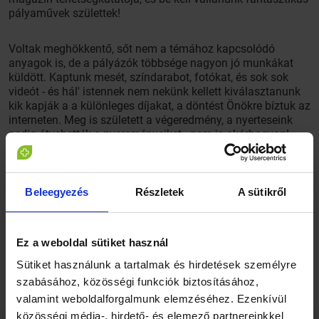
pályaművek születtek!
Voltak meghökkentő, sőt nem a témához kapcsolódó
anyagok is, de a pályázók többsége nagyon jó munkákat
küldött. Kaptunk mesét, színdarabot, fotókat, és sok sok
videót - és hál' istennek nem nekünk kellett kiválasztanunk
kik kapják a a különleges díjakat, a döntést Önökre bíztuk az
interneten. Meg is született a végeredmény, a nyerteseink
pedig átvehették a nyereményeiket - nem is akárhogyan!
{TPiVGCYHMH8}
Beleegyezés
Részletek
A sütikről
A nyertesek névsorát és a pályamunkákat megtalálja
ezen
az oldalon, ha pedig volna kedve még velünk játszani,
hamarosan lehetősége lesz rá!
Ez a weboldal sütiket használ
Sütiket használunk a tartalmak és hirdetések személyre
szabásához, közösségi funkciók biztosításához,
valamint weboldalforgalmunk elemzéséhez. Ezenkívül
közösségi média-, hirdető- és elemező partnereinkkel