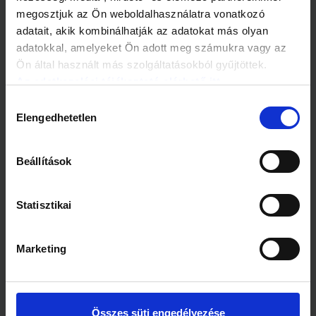
megosztjuk az Ön weboldalhasználatra vonatkozó
adatait, akik kombinálhatják az adatokat más olyan
Kapcsolódó cikkek
adatokkal, amelyeket Ön adott meg számukra vagy az
Ön által használt más szolgáltatásokból gyűjtöttek.
Az adatkezelési tájékoztató elérhető itt.
Hozzájárulás
Elengedhetetlen
kiválasztása
1 perc
1 perc
Beállítások
Óriáspiknik a Fény
A kórterem is lehet
utcában
menő
Statisztikai
Marketing
1 perc
1 perc
Összes süti engedélyezése