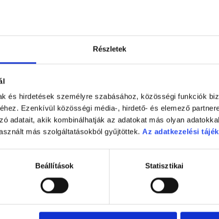
mációval rendelkezünk. Az Európa-szerte világmárkákon felnövő, 
el kapcsolatos ismereteket ma már többnyire a világhálón szere
elem Körkép 2011 kutatási adatai azt bizonyítják, hogy az inte
 miatt óriási hatást gyakorol a fogyasztói attitűdökre. A gyárt
tájékozódó, alapos tudással rendelkező, tudatos és magabiztos v
Részletek
ek között milyen termékre költi a pénzét, hanem arra is, hogy hol
„magánnyomozóvá” váló vásárló a Fogyasztó 2.0, aki már otthon 
s jelenti, hogy a jól tájékozott Fogyasztó 2.0, vagyis a modern
ál
hanem egy elfogult kereskedőt. A siker reményében tehát a keres
alóságában az őszinte emberi hang és a személyesség egyre fon
mak és hirdetések személyre szabásához, közösségi funkciók biz
zések” világában a fogyasztók felelős kereskedői magatartásra
hez. Ezenkívül közösségi média-, hirdető- és elemező partner
menekül?
zó adatait, akik kombinálhatják az adatokat más olyan adatokka
y Európa többi országához képest mi, magyarok – hasonlóan a k
takarítanánk. Ez részben az alacsonyabb jövedelmekből és a m
asznált más szolgáltatásokból gyűjtöttek.
Az adatkezelési tájék
énzügyi kultúrának és annak is köszönhető, hogy a kelet-európ
yugat-európai társaihoz képest – a megtakarítás helyett egyszer
tók 2011-ben a tartós fogyasztási cikkek közül elsősorban házt
Beállítások
Statisztikai
iac visszaesése miatt ingatlanvásárláson kevesen is törik a fej
rlások (bútor, barkácseszközök) is növekedésnek indulhatnak. 
dásról sem, ezért – hasonlóan az európai trendekhez – szórako
pest. Az autópiac előretörése azonban továbbra is várat magára
tások bizonyára sokat segíthetnek mindezen álmok valóra váltás