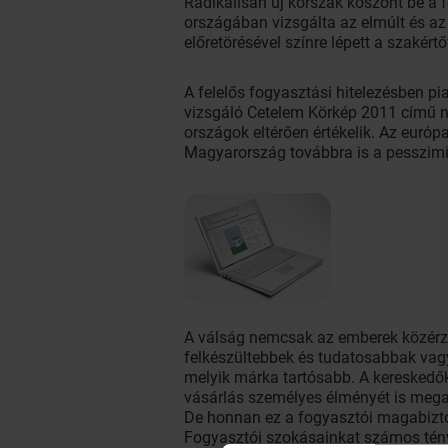
Radikálisan új korszak köszönt be a
országában vizsgálta az elmúlt és az 
előretörésével színre lépett a szakér
A felelős fogyasztási hitelezésben p
vizsgáló Cetelem Körkép 2011 című ne
országok eltérően értékelik. Az európ
Magyarország továbbra is a pesszimis
A válság nemcsak az emberek közérzet
felkészültebbek és tudatosabbak vagyu
melyik márka tartósabb. A kereskedőkt
vásárlás személyes élményét is meg
De honnan ez a fogyasztói magabiz
Fogyasztói szokásainkat számos tényez