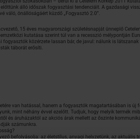
 fogyasztói szokásokban – derül ki a Cetelem Körkép 2011 kuta
előttünk álló időszak fogyasztási tendenciáit. A gazdasági viss
tővé váló, önállóságáért küzdő „Fogyasztó 2.0”.
iacvezető, 15 éves magyarországi születésnapját ünneplő Cetel
mzetközi kutatása szerint túl van a recesszió mélypontján Eur
ai fogyasztók közérzete lassan bár, de javul: nálunk is látszanak
ták táborát erősíti.
ére van hatással, hanem a fogyasztók magatartásában is új feje
nk, mint néhány évvel ezelőtt. Tudjuk, hogy melyik termék mibe
ől és áruházaktól az akciós árak mellett az őszinte kommunikáci
adják számunkra.
tosság?
ő befolyásolja: az életstílus, anyagi helyzetünk, az aktuális tr