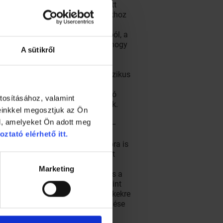
a televízió és számítógép mellett
zi be. És ez gyökeres változásokhoz
rneten hozzáférhető információ a
ói és ár-összehasonlító oldalakból, a
ásárló nemcsak arra figyel oda, hogy
A sütikről
 teszi ezt. Ez az új típusú, jól
tudja, melyik termék lesz a
 vásárló sokszor már nem a klasszikus
kedelemnek is stratégiát kell
tosabbá válik a vásárlókkal való
tosításához, valamint
 és a vásárlás élményére vágynak.
einkkel megosztjuk az Ön
l, amelyeket Ön adott meg
özép-kelet-európai országokhoz –
agasabb inflációból adódhat.
oztató elérhető itt.
ai fogyasztók nagy része továbbra is
űen a fogyasztásba menekül. Saját
artási gépeket és informatikai
Marketing
üket, az otthonnal kapcsolatos és a
De a Cetelem Körkép adatai szerint
ztató elektronikára, és sportcikkekre
. A gazdaság várva várt fellendülése
ában. A hazánkban idén 15 éves