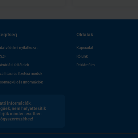
egítség
Oldalak
datvédelmi nyilatkozat
Kapcsolat
SZF
Rólunk
ásárlási feltételek
Reklámfilm
zállítási és fizetési módok
somagküldés Információk
ató információk,
egűek, nem helyettesítik
érjük minden esetben
gyógyszerészéhez!