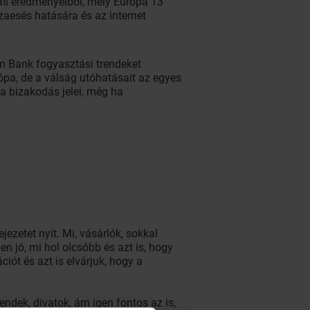
tás eredményeiből, mely Európa 13
zaesés hatására és az internet
em Bank fogyasztási trendeket
ópa, de a válság utóhatásait az egyes
 a bizakodás jelei, még ha
zetet nyit. Mi, vásárlók, sokkal
n jó, mi hol olcsóbb és azt is, hogy
ót és azt is elvárjuk, hogy a
endek, divatok, ám igen fontos az is,