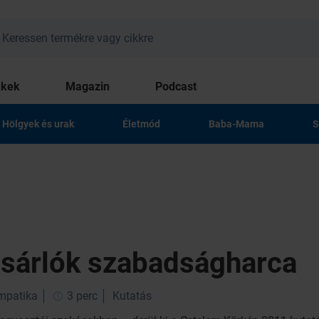
kkek
Magazin
Podcast
Hölgyek és urak
Életmód
Baba-Mama
S
ásárlók szabadságharca
impatika
3 perc
Kutatás