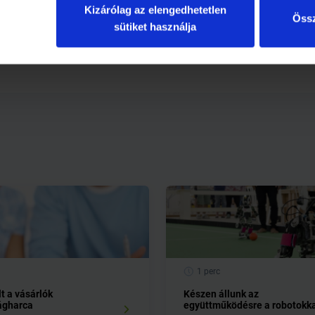
cán a továbbiakban is folytatja felelős hitelezési gyakorlatát, é
Kizárólag az elengedhetetlen
ind hiteltermékeinek kiszélesített palettájával.
Össz
sütiket használja
cetelem.hu/cetelem/korkep
1 perc
t a vásárlók
Készen állunk az
ágharca
együttműködésre a robotokk