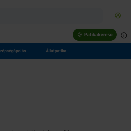
Patikakereső
zépségápolás
Állatpatika