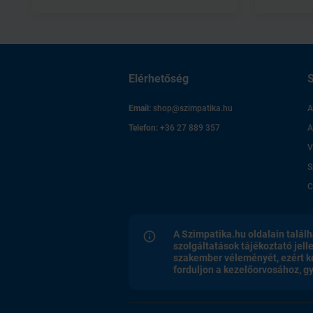
Elérhetőség
S
Email:
shop@szimpatika.hu
A
Telefon:
+36 27 889 357
A
V
S
C
A Szimpatika.hu oldalain találh
szolgáltatások tájékoztató jell
szakember véleményét, ezért k
forduljon a kezelőorvosához, 