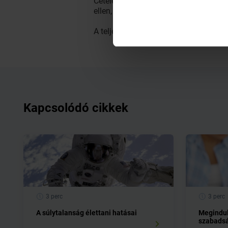
Cetelem Bank a fogyasztási hitelek pia
ellen, mind hitelezési politikájával, m
A teljes tanulmány letölthető: www.
Kapcsolódó cikkek
3 perc
3 perc
A súlytalanság élettani hatásai
Megindul
szabads