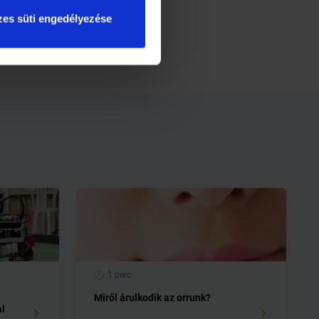
s fellép a túlzott eladósodottság
es süti engedélyezése
1 perc
Miről árulkodik az orrunk?
al