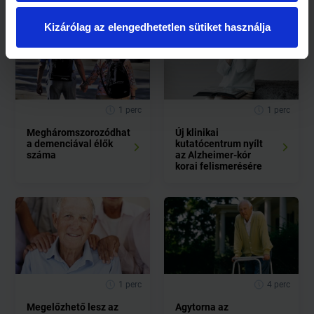
Kizárólag az elengedhetetlen sütiket használja
1 perc
1 perc
Megháromszorozódhat
Új klinikai
a demenciával élők
kutatócentrum nyílt
száma
az Alzheimer-kór
korai felismerésére
1 perc
4 perc
Megelőzhető lesz az
Agytorna az