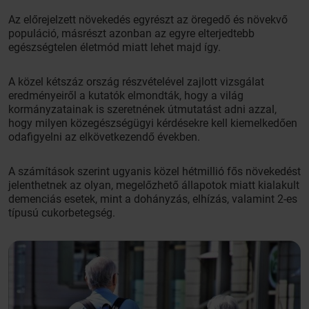
Az előrejelzett növekedés egyrészt az öregedő és növekvő
populáció, másrészt azonban az egyre elterjedtebb
egészségtelen életmód miatt lehet majd így.
A közel kétszáz ország részvételével zajlott vizsgálat
eredményeiről a kutatók elmondták, hogy a világ
kormányzatainak is szeretnének útmutatást adni azzal,
hogy milyen közegészségügyi kérdésekre kell kiemelkedően
odafigyelni az elkövetkezendő években.
A számítások szerint ugyanis közel hétmillió fős növekedést
jelenthetnek az olyan, megelőzhető állapotok miatt kialakult
demenciás esetek, mint a dohányzás, elhízás, valamint 2-es
típusú cukorbetegség.