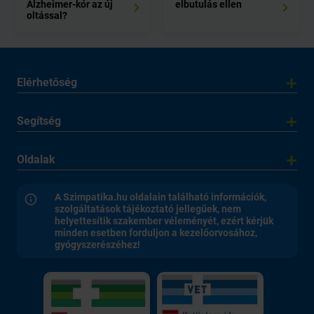
Alzheimer-kór az új
elbutulás ellen
oltással?
Elérhetőség
Segítség
Oldalak
A Szimpatika.hu oldalain található információk,
szolgáltatások tájékoztató jellegűek, nem
helyettesítik szakember véleményét, ezért kérjük
minden esetben forduljon a kezelőorvosához,
gyógyszerészéhez!