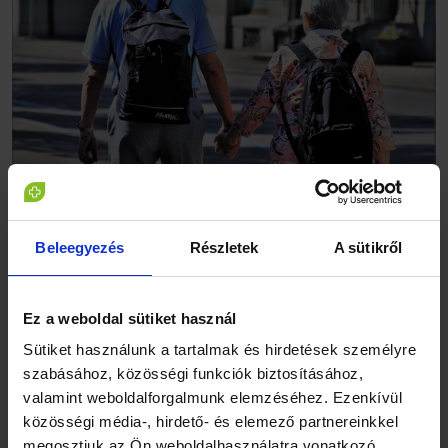
Beleegyezés
Részletek
A sütikről
A tanulmány vezető szerzője, a washingtoni egyetem
kutatója, Emma Nichols hangsúlyozta, hogy a legfőbb cél a
megelőzés és a kockázati tényezők kontrollálása - még azt
Ez a weboldal sütiket használ
megelőzően, hogy ezek az állapotok demenciához
vezetnének. Hozzátette, hogy már a kis előrelépések is sokat
Sütiket használunk a tartalmak és hirdetések személyre
jelenthetnek hosszú távon.
szabásához, közösségi funkciók biztosításához,
valamint weboldalforgalmunk elemzéséhez. Ezenkívül
Mindez helyi szinten olyan alacsony költségű programokat
közösségi média-, hirdető- és elemező partnereinkkel
jelent, mint az egészségesebb étkezés, a több testmozgás, a
megosztjuk az Ön weboldalhasználatra vonatkozó