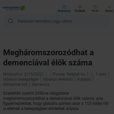
Webshop
Patikák
Kosár
Menü
Megháromszorozódhat a
demenciával élők száma
Módosítva: 2/15/2022
Forrás: felejtek.hu
1 perc
Időskori betegségek
Időskori életmód
Kutatás
Alzheimer-kór
demencia
Szakértők szerint 2050-re világszerte
megháromszorozódhat a demenciával élők száma: arra
figyelmeztetnek, hogy globális szinten akár a 153 millió főt
is elérheti a betegségben érintettek aránya.