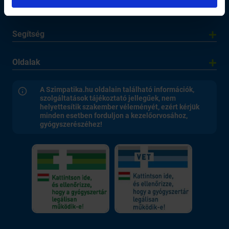
Elérhetőség
Segítség
Oldalak
A Szimpatika.hu oldalain található információk,
szolgáltatások tájékoztató jellegűek, nem
helyettesítik szakember véleményét, ezért kérjük
minden esetben forduljon a kezelőorvosához,
gyógyszerészéhez!