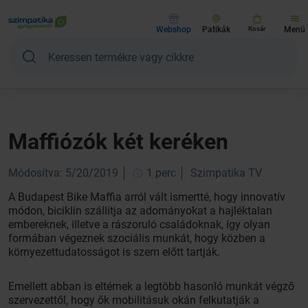
Webshop
Patikák
Kosár
Menü
Maffiózók két keréken
Módosítva: 5/20/2019
1 perc
Szimpatika TV
A Budapest Bike Maffia arról vált ismertté, hogy innovatív
módon, biciklin szállítja az adományokat a hajléktalan
embereknek, illetve a rászoruló családoknak, így olyan
formában végeznek szociális munkát, hogy közben a
környezettudatosságot is szem előtt tartják.
Emellett abban is eltérnek a legtöbb hasonló munkát végző
szervezettől, hogy ők mobilitásuk okán felkutatják a