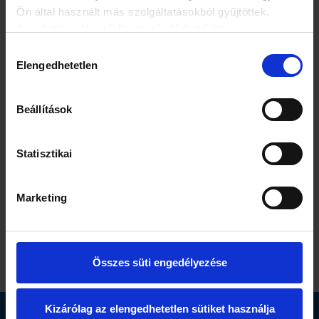
Ön által használt más szolgáltatásokból gyűjtöttek.
Az adatkezelési tájékoztató elérhető itt.
Hozzájárulás
1 perc
1 perc
Elengedhetetlen
kiválasztása
Wossala Rozina: „
Titokzatos anyagok a
Először magamat kell
tóban
rendbe raknom”
Beállítások
Statisztikai
Marketing
1 perc
1 perc
Mi tesz igazán
Megmozdult a
széppé egy nőt?
Várhegy
Összes süti engedélyezése
Kizárólag az elengedhetetlen sütiket használja