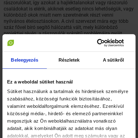
rászorulókat, így azokat a hajléktalanokat vagy rászoruló
családokat is elérik, akiknek esetleg nincs lehetőségük, vagy
különböző okok miatt nem szeretnének részt venni
nyilvános ételosztásokon. A civil szervezet mára egy több
száz fővel bíró segítő hálózattá vált, mely különböző
projektjei révén, a rászorulók sokrétű problémáira nyújt
segítséget. A kezdetekről és a jövőbeli tervekről Havasi
Zoltán a Budapest Bike Maffia alapítója mesélt.
Beleegyezés
Részletek
A sütikről
{0Cnq_AbyZ9s}
Ez a weboldal sütiket használ
Sütiket használunk a tartalmak és hirdetések személyre
szabásához, közösségi funkciók biztosításához,
valamint weboldalforgalmunk elemzéséhez. Ezenkívül
Kapcsolódó cikkek
közösségi média-, hirdető- és elemező partnereinkkel
megosztjuk az Ön weboldalhasználatra vonatkozó
adatait, akik kombinálhatják az adatokat más olyan
adatokkal, amelyeket Ön adott meg számukra vagy az