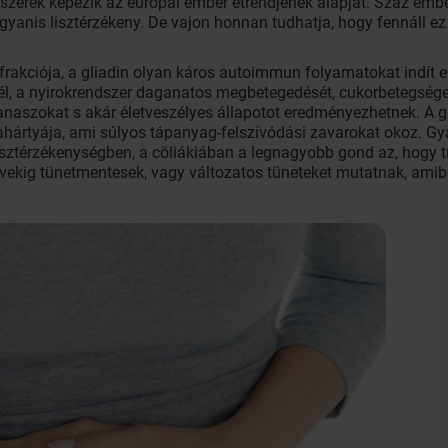
miszerek képezik az európai ember étrendjének alapját. Száz emb
gyanis lisztérzékeny. De vajon honnan tudhatja, hogy fennáll e
k frakciója, a gliadin olyan káros autoimmun folyamatokat indít 
l, a nyirokrendszer daganatos megbetegedését, cukorbetegség
anaszokat s akár életveszélyes állapotot eredményezhetnek. A 
kahártyája, ami súlyos tápanyag-felszívódási zavarokat okoz. G
lisztérzékenységben, a cöliákiában a legnagyobb gond az, hogy t
évekig tünetmentesek, vagy változatos tüneteket mutatnak, amib