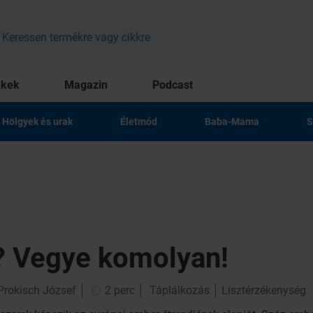
kkek
Magazin
Podcast
Hölgyek és urak
Életmód
Baba-Mama
S
? Vegye komolyan!
 Prokisch József
2 perc
Táplálkozás
Lisztérzékenység