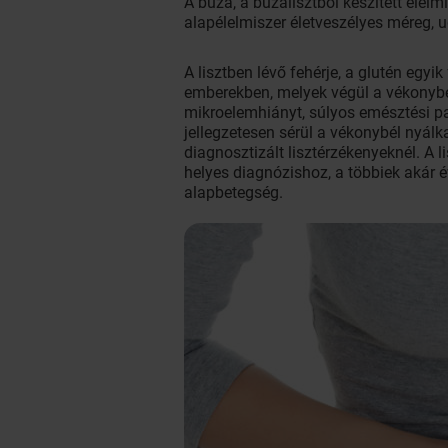
A búza, a búzalisztből készített élel
alapélelmiszer életveszélyes méreg, u
A lisztben lévő fehérje, a glutén egyi
emberekben, melyek végül a vékonybé
mikroelemhiányt, súlyos emésztési p
jellegzetesen sérül a vékonybél nyál
diagnosztizált lisztérzékenyeknél. A 
helyes diagnózishoz, a többiek akár 
alapbetegség.