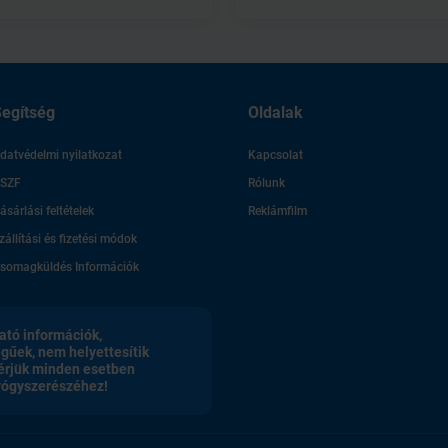
egítség
Oldalak
datvédelmi nyilatkozat
Kapcsolat
SZF
Rólunk
ásárlási feltételek
Reklámfilm
zállítási és fizetési módok
somagküldés Információk
ató információk,
egűek, nem helyettesítik
érjük minden esetben
gyógyszerészéhez!