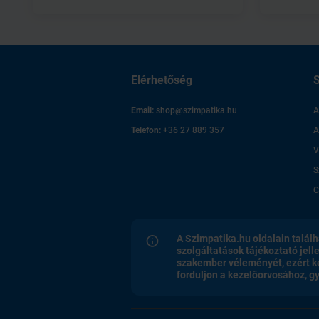
Elérhetőség
S
Email:
shop@szimpatika.hu
A
Telefon:
+36 27 889 357
A
V
S
C
A Szimpatika.hu oldalain találh
szolgáltatások tájékoztató jell
szakember véleményét, ezért k
forduljon a kezelőorvosához, 