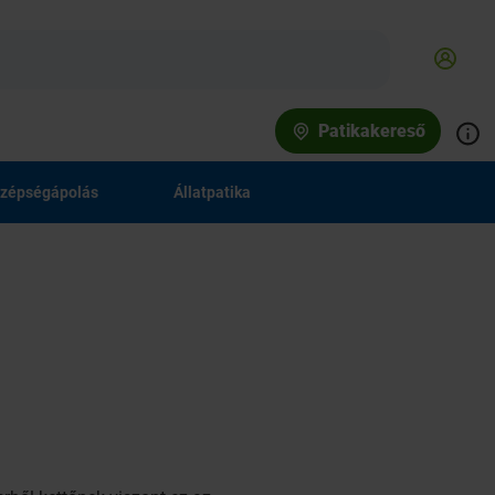
Patikakereső
zépségápolás
Állatpatika