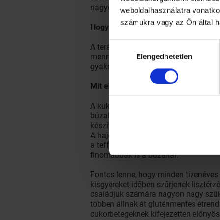
nagyon nehezen, évek szenvedése után 
weboldalhasználatra vonatko
számukra vagy az Ön által h
Hogyan kezelhető a lisztérzékenysé
Hozzájárulás
A terápia egyszerű, de kíméletlen: éle
mennyiségű glutén elfogyasztása is fe
Elengedhetetlen
kiválasztása
gyakran szennyezett ezekkel a gabon
Mit ehet a lisztérzékeny beteg?
A kukorica, a rizs, a cirok, a köles é
búzalisztet, és ezekre lehet alapozni
készíthetünk burgonyakeményítő, rizsl
A hajdina, guarmag, szentjánoskenyér
a teff is elérhető alapanyag nálunk i
finomabbak is a búzánál.
Fontos lenne, hogy minden tizenéves 
kisgyereket időben szűrjenek lisztérz
családjuk számára nagyon nagy szüks
többen állnak át gluténmentes étrend
cukorbetegeknek kifejezetten előnyös