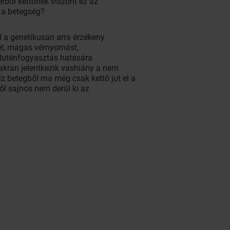
erből kettőnek viszont ez az
z a betegség?
el a genetikusan arra érzékeny
et, magas vérnyomást,
gluténfogyasztás hatására
yakran jelentkezik vashiány a nem
íz betegből ma még csak kettő jut el a
ől sajnos nem derül ki az