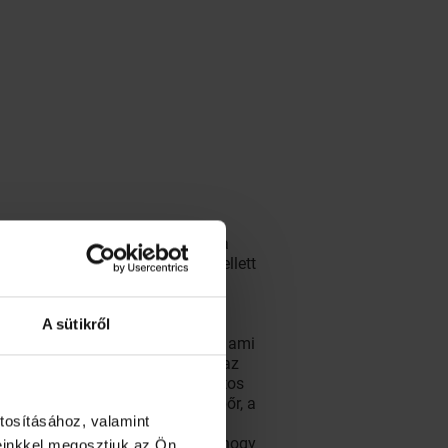
s célszerű letesztelni. A cöliákia
titesteket. Az IgA és IgG szint mellett
tminta vételével mutatja ki a
A sütikről
Van, aki szédülésre panaszkodott, ami
gessé, ami szerencsére felfedte az
menzesz elmaradásáért, a változatos
 fekélyek, izomgörcsök, száraz bőr, a
tosításához, valamint
síros széklet, vagy éppen
te minden történet azt sugallja, hogy
einkkel megosztjuk az Ön