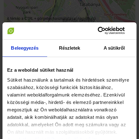
A térkép a CTRL + görgetés használatával nagyítható
Patika információk
Beleegyezés
Részletek
A sütikről
Cím
Ez a weboldal sütiket használ
2800 Tatabánya, Győri út 25.
Sütiket használunk a tartalmak és hirdetések személyre
Telefon
szabásához, közösségi funkciók biztosításához,
+36 34510433
valamint weboldalforgalmunk elemzéséhez. Ezenkívül
Email cím
közösségi média-, hirdető- és elemező partnereinkkel
megosztjuk az Ön weboldalhasználatra vonatkozó
levendulapatika1@gmail.com
adatait, akik kombinálhatják az adatokat más olyan
Fizetési módok
adatokkal, amelyeket Ön adott meg számukra vagy az
készpénz,
bankkártya,
Egészségpénztári Kártya
Ön által használt más szolgáltatásokból gyűjtöttek.