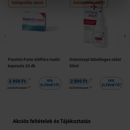
Szimpatika akció
Szimpatika akció
Flonivin Forte élőflóra inulin
Octenisept külsőleges oldat
kapszula 20 db
50ml
1)
1)
3 499 Ft
HOL
2 899 Ft
HOL
ELÉRHETŐ?
ELÉRHETŐ?
2)
2)
4 435 Ft helyett
3 875 Ft helyett
Akciós feltételek és Tájékoztatás