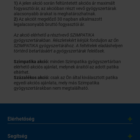
1)
A jelen akció során feltüntetett akciós ár maximált
fogyasztói ár, az akcióban részt vevő gyógyszertárak
alacsonyabb árakat is meghatározhatnak.
2)
Az akciót megelőző 30 napban alkalmazott
legalacsonyabb bruttó fogyasztói ár.
Az akció elérhető a résztvevő SZIMPATIKA
gyógyszertárakban. Részletekért kérjük forduljon az Ön
SZIMPATIKA gyógyszertárához. A feltételek eladáshelyen
történő betartásáért a gyógyszertárak felelősek.
Szimpatika akció:
minden Szimpatika gyógyszertárban
elérhető akciós ajánlat, melynek áraitól az adott patika
eltérhet.
Százalékos akció:
csak az Ön által kiválasztott patika
egyedi akciós ajánlata, mely más Szimpatika
gyógyszertárakban nem megtalálható.
Elérhetőség
Segítség