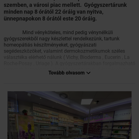
szemben, a városi piac mellett. Gyógyszertárunk
minden nap 8 órától 22 óráig van nyitva,
ünnepnapokon 8 órától este 20 óráig.
Mind vényköteles, mind pedig vénynélküli
gyógyszerekből nagy készlettel rendelkezünk, tartunk
homeopátiás készítményeket, gyógyászati
segédeszközöket, valamint dermokozmetikumok széles
választéka elérhető nálunk ( Vichy, Bioderma , Eucerin , La
Roche-Posay , Uriage ). A gyógyszertárakban forgalmazható
termékek kategóriájának többségét tartjuk (vitaminok, teák,
Tovább olvasom
szájhigiéniás, babaápolási termékek, stb.). Amennyiben a
keresett termék nem található meg patikánkban. igyekszünk
azt minél hamarabb beszerezni.
Nagy létszámú, hozzáértő szakképzett gyógyszerészek
és szakasszisztensek biztosítják a betegek szakszerű és
gyors ellátását nyolc gyógyszerkiadó helyen. Ennek
köszönhetően a várakozási idő minimális. A gyógyszertár
szabadpolcos rendszerben működik, az itt található
termékeket a betegek sorban állás nélkül vihetik a