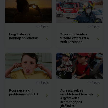
2 perc
1 perc
Légy hálás és
Tízezer önkéntes
boldogabb lehetsz!
tűzoltó vett részt a
védekezésben
1 perc
1 perc
Rossz gyerek =
Agresszívek és
problémás felnőtt?
érdektelenek lesznek
a gyerekek a
számítógépes
játékoktól