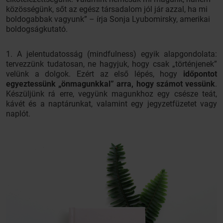
közösségünk, sőt az egész társadalom jól jár azzal, ha mi
boldogabbak vagyunk” – írja Sonja Lyubomirsky, amerikai
boldogságkutató.
1. A jelentudatosság (mindfulness) egyik alapgondolata:
tervezzünk tudatosan, ne hagyjuk, hogy csak „történjenek”
velünk a dolgok. Ezért az első lépés, hogy
időpontot
egyeztessünk „önmagunkkal” arra, hogy számot vessünk
.
Készüljünk rá erre, vegyünk magunkhoz egy csésze teát,
kávét és a naptárunkat, valamint egy jegyzetfüzetet vagy
naplót.