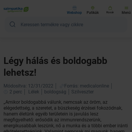
Webshop
Patikák
Kosár
Menü
Légy hálás és boldogabb
lehetsz!
Módosítva: 12/31/2022
Forrás: medicalonline
2 perc
Lélek
boldogság
Szilveszter
„Amikor boldogabbá válunk, nemcsak az öröm, az
elégedettség, a szeretet, a büszkeség érzései fokozódnak,
hanem életünk egyéb területein is javulás lesz
megfigyelhető: erősödik az immunrendszerünk,
energikusabbak leszünk, nő a munka és a többi ember iránti
elkötelezettségünk. Valamint nemcsak mi magunk, hanem