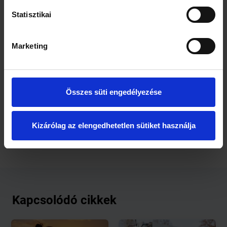
témák, melyek átgondolása közben nem lesz teljes az
öröm,
nem a tervek szerint valósultak meg
ezek. Itt
Statisztikai
érdemes megfogalmazni, hogy
milyen okok, körülmények
akadályozhatták a folyamatot
. Legyünk reálisak, ha vannak
olyan részei melyen nekünk kell változtatni, akkor azok
Marketing
felkerülnek a jövő évi listára, azok a dolgok, melyekre nem
volt ráhatásunk az „elengedés” oldalon kapnak helyet.
6. A reális optimista szemlélet azt vallja, hogy a hiba és
Összes süti engedélyezése
kudarc lehetőséget is biztosít a fejlődésre, ezért bűntudat
helyett
gondoljuk át, mit tanultunk magunkról
, miben
tudunk fejlődni az elkövetkező évben.
Kizárólag az elengedhetetlen sütiket használja
Kapcsolódó cikkek