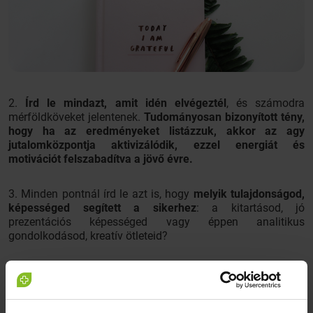
2.
Írd le mindazt, amit idén elvégeztél
, és számodra
mérföldköveket jelentenek.
Tudományosan bizonyított tény,
hogy ha az eredményeket listázzuk, akkor az agy
jutalomközpontja aktivizálódik, ezzel energiát és
motivációt felszabadítva a jövő évre.
3. Minden pontnál írd le azt is, hogy
melyik tulajdonságod,
képességed segített a sikerhez
: a kitartásod, jó
prezentációs képességed vagy éppen analitikus
gondolkodásod, kreatív ötleteid?
4. Következő lépésként gondold végig azt is, hogy
ki és mi
járult hozzá az előző listán szereplő
eredményekhez.
Személyes üzenetedben megírhatod, miért
is vagy hálás a kollégádnak, barátaidnak, családtagjaidnak.