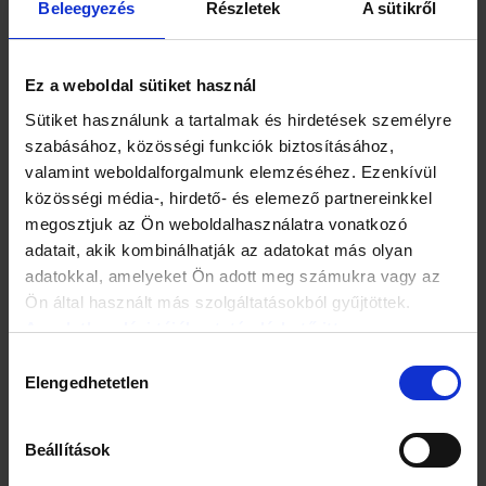
Beleegyezés
Részletek
A sütikről
Próbálj meg részleteket és személyes elemet is belevonni,
például miért jelentett számodra éppen abban a helyzetben
segítséget a közreműködése.
Ez a weboldal sütiket használ
Sütiket használunk a tartalmak és hirdetések személyre
szabásához, közösségi funkciók biztosításához,
valamint weboldalforgalmunk elemzéséhez. Ezenkívül
közösségi média-, hirdető- és elemező partnereinkkel
megosztjuk az Ön weboldalhasználatra vonatkozó
adatait, akik kombinálhatják az adatokat más olyan
adatokkal, amelyeket Ön adott meg számukra vagy az
Ön által használt más szolgáltatásokból gyűjtöttek.
Az adatkezelési tájékoztató elérhető itt.
Hozzájárulás
Elengedhetetlen
kiválasztása
Beállítások
5. A sikerlista elkészítése során biztosan lesznek majd olyan