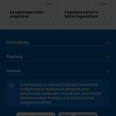
1 perc
2 perc
Az egészséges diéta
Fogyókúra mellett is
alappillérei
bátran fogyasztható
Elérhetőség
Segítség
Oldalak
A Szimpatika.hu oldalain található információk,
szolgáltatások tájékoztató jellegűek, nem
helyettesítik szakember véleményét, ezért kérjük
minden esetben forduljon a kezelőorvosához,
gyógyszerészéhez!