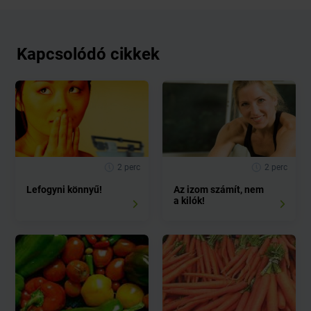
Kapcsolódó cikkek
2 perc
2 perc
Lefogyni könnyű!
Az izom számít, nem
a kilók!