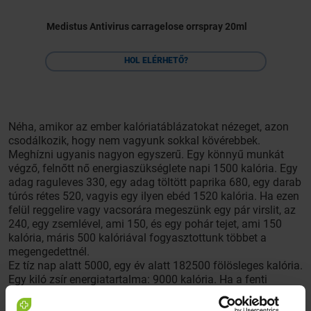
Medistus Antivirus carragelose orrspray 20ml
HOL ELÉRHETŐ?
Néha, amikor az ember kalóriatáblázatokat nézeget, azon
csodálkozik, hogy nem vagyunk sokkal kövérebbek.
Meghízni ugyanis nagyon egyszerű. Egy könnyű munkát
végző, felnőtt nő energiaszükséglete napi 1500 kalória. Egy
adag raguleves 330, egy adag töltött paprika 680, egy darab
túrós rétes 520, vagyis egy ilyen ebéd 1520 kalória. Ha ezen
felül reggelire vagy vacsorára megeszünk egy pár virslit, az
240, egy zsemlével, ami 150, és egy pohár tejet, ami 150
kalória, máris 500 kalóriával fogyasztottunk többet a
megengedettnél.
Ez tíz nap alatt 5000, egy év alatt 182500 fölösleges kalória.
Egy kiló zsír energiatartalma: 9000 kalória. Ha a fenti
mennyiségeket vesszük magunkhoz, akkor egy év alatt több
mint húsz kiló zsír rakódik le rajtunk.