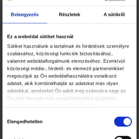
Persze ez fordítva is igaz. Ha naponta csupán 500
kalóriával eszünk kevesebbet, tehát napi ezerkalóriás
Beleegyezés
Részletek
A sütikről
étrenddel, és egy kis mozgással, hetente biztosan,
egészségesen és tartósan képesek leszünk egy kilót
lefogyni.
Ez a weboldal sütiket használ
Sütiket használunk a tartalmak és hirdetések személyre
szabásához, közösségi funkciók biztosításához,
valamint weboldalforgalmunk elemzéséhez. Ezenkívül
közösségi média-, hirdető- és elemező partnereinkkel
megosztjuk az Ön weboldalhasználatra vonatkozó
adatait, akik kombinálhatják az adatokat más olyan
adatokkal, amelyeket Ön adott meg számukra vagy az
Ön által használt más szolgáltatásokból gyűjtöttek.
Az egész életen át kitartó egészség egyik alapfeltétele a
fizikai aktivitás. Magyarországon azonban a felnőtt nők 81
Az adatkezelési tájékoztató elérhető itt.
százaléka soha nem sportolt. Ami ennél is szomorúbb, a
Hozzájárulás
gyermekkorú lányok több mint kétharmada semmiféle
Elengedhetetlen
kiválasztása
sportot nem űz. Pedig az Országos Sportegészségügyi
Intézet felmérése szerint a sportos nők átlagosan tíz kilóval
könnyebbek. Testük zsíraránya tíz százalékkal kevesebb,