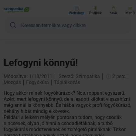
Webshop
Patikák
Kosár
Menü
Lefogyni könnyű!
Módosítva: 1/18/2011
Szerző: Szimpatika
2 perc
Mozgás
Fogyókúra
Táplálkozás
Hogy akkor minek fogyókúrázok? Nos, roppant egyszerű.
Azért, mert lefogyni könnyű, de a leadott kilókat visszahízni
még annál is könnyebb. És hiába vagyok profi fogyókúrázó,
néhány hibát mindig elkövetek.
Például a lelkem mélyén pontosan tudom, hogy csodák
nincsenek, olyan jó hinni a csodadiétáknak, a turbó
fogyókúrás módszereknek és zsírégető piruláknak. Titkon
persze tisztában vagyok azzal, hogy szenvedés,