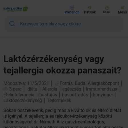
Webshop
Patikák
Kosár
Menü
Laktózérzékenység vagy
tejallergia okozza panaszait?
Módosítva: 11/5/2021
Forrás: Budai Allergiaközpont
3 perc
diéta
Allergia
egészség
Immunrendszer
Ételintolerancia
hasfájás
haspuffadás
hányinger
Laktózérzékenység
Tejtermékek
Sokan összekeverik, pedig más a kiváltó ok és eltérő diétát
is igényel. A tejallergia és tejcukor-érzékenység közötti
különbségeket dr. Németh Alíz gasztroenterológus,
hepatológus, a Budai Allergiaközpont orvosa foglalta össze.