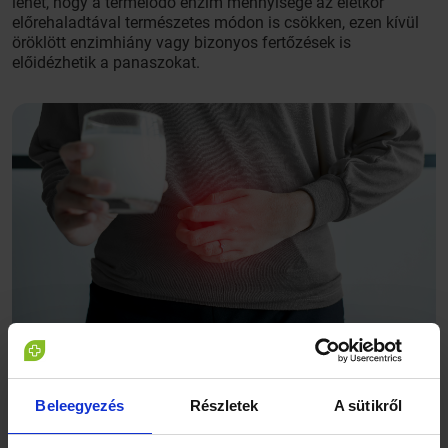
lehet, hogy a termelődő enzim mennyisége az életkor
előrehaladtával természetes módon is csökken, ezen kívül
öröklött enzimhiány vagy bizonyos fertőzések is
előidézhetik a panaszokat.
Beleegyezés
Részletek
A sütikről
A kivizsgálás módja is eltérő