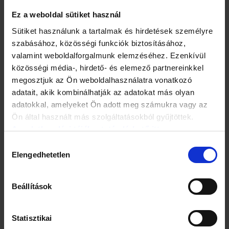
Ez a weboldal sütiket használ
Tehéntej allergia gyanúja esetén fontos a tüneti napló
vezetése, amiben feljegyezzük, hogy milyen ételek
Sütiket használunk a tartalmak és hirdetések személyre
fogyasztása után jelentkeztek a tünetek. A
szabásához, közösségi funkciók biztosításához,
diagnózishoz allergia-vérvizsgálatra is szükség van, a
valamint weboldalforgalmunk elemzéséhez. Ezenkívül
vérben megemelkedett ellenanyag (IgE) szint igazolja az
allergiát.
közösségi média-, hirdető- és elemező partnereinkkel
megosztjuk az Ön weboldalhasználatra vonatkozó
adatait, akik kombinálhatják az adatokat más olyan
Laktóz intolerancia gyanúja kapcsán hidrogén kilégzéses
tesztet végeznek. Adott mennyiségű vízben oldott tejcukor
adatokkal, amelyeket Ön adott meg számukra vagy az
fogyasztása után, megadott időközönként, több
Ön által használt más szolgáltatásokból gyűjtöttek.
alkalommal egy készülékbe kell lélegezni. A bélben nem
Az adatkezelési tájékoztató elérhető itt.
megfelelően lebomlott tejcukrot, az erjedési folyamatot
emelkedett hidrogén-gáz koncentráció jelzi, ez mutatható ki
Hozzájárulás
a készülékkel.
Elengedhetetlen
kiválasztása
A diéta is különböző
Beállítások
Tejallergia esetén érdemes komponens alapú
vizsgálattal ellenőrizni, hogy a tejfehérje allergén melyik
Statisztikai
összetevője okozza az allergiát, ugyanis bizonyos