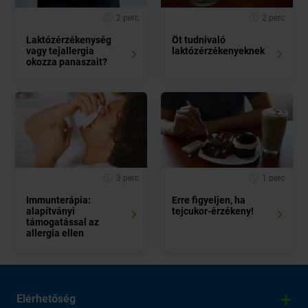
2 perc
2 perc
Laktózérzékenység
Öt tudnivaló
vagy tejallergia
laktózérzékenyeknek
okozza panaszait?
3 perc
1 perc
Immunterápia:
Erre figyeljen, ha
alapítványi
tejcukor-érzékeny!
támogatással az
allergia ellen
Elérhetőség