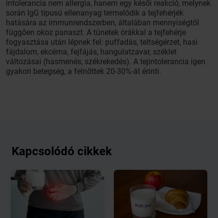
intolerancia nem allergia, hanem egy késői reakció, melynek
során IgG típusú ellenanyag termelődik a tejfehérjék
hatására az immunrendszerben, általában mennyiségtől
függően okoz panaszt. A tünetek órákkal a tejfehérje
fogyasztása után lépnek fel: puffadás, teltségérzet, hasi
fájdalom, ekcéma, fejfájás, hangulatzavar, széklet
változásai (hasmenés, székrekedés). A tejintolerancia igen
gyakori betegség, a felnőttek 20-30%-át érinti.
Kapcsolódó cikkek