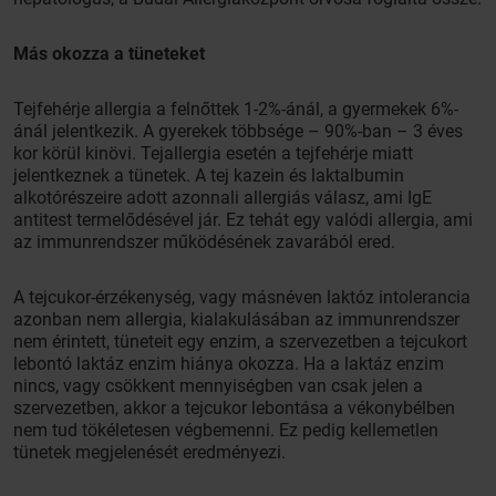
Más okozza a tüneteket
Tejfehérje allergia a felnőttek 1-2%-ánál, a gyermekek 6%-
ánál jelentkezik. A gyerekek többsége – 90%-ban – 3 éves
kor körül kinövi. Tejallergia esetén a tejfehérje miatt
jelentkeznek a tünetek. A tej kazein és laktalbumin
alkotórészeire adott azonnali allergiás válasz, ami IgE
antitest termelődésével jár. Ez tehát egy valódi allergia, ami
az immunrendszer működésének zavarából ered.
A tejcukor-érzékenység, vagy másnéven laktóz intolerancia
azonban nem allergia, kialakulásában az immunrendszer
nem érintett, tüneteit egy enzim, a szervezetben a tejcukort
lebontó laktáz enzim hiánya okozza. Ha a laktáz enzim
nincs, vagy csökkent mennyiségben van csak jelen a
szervezetben, akkor a tejcukor lebontása a vékonybélben
nem tud tökéletesen végbemenni. Ez pedig kellemetlen
tünetek megjelenését eredményezi.