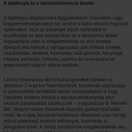
A tejallergia és a laktózintolerancia tünetei
A tejallergia diagnózisára leggyakrabban csecsemő- vagy
kisgyermekkorban kerül sor, amikor a baba először fogyaszt
tejterméket. Akár az anyatejjel átjutó tejfehérjék is
kiválthatják az első panaszokat, de a tejtartalmú ételek
fogyasztása után is megjelenhetnek az első tünetek.
Allergiát jelezhetnek a tejfogyasztás után fellépő tünetek:
csalánkiütés, ekcéma, hasmenés, hasi görcsök, hányinger,
hányas, puffadás, fulladás, asztma és nyelvduzzanat,
gégevizenyő nagyon súlyos esetben.
Laktóz intolerancia előfordulhat gyerekek körében is,
általában 5 éves kor felett kezdődik, tüneteinek súlyossága
a szervezetben termelődő laktáz mennyiségétől is függ.
Felnőttek körében inkább a tejcukor-érzékenység által
okozott panaszokkal találkozunk – magyarázza dr. Németh
Alíz. Nagyon sokan fordulnak hozzánk gyakori puffadás
miatt, de a tejet, tejcukrot tartalmazó étkezések után fél-egy
órával jelentkező intenzív bélhangok, hasmenés is
jellegzetes tünet. A laktóz intolerancia megjelenésének oka